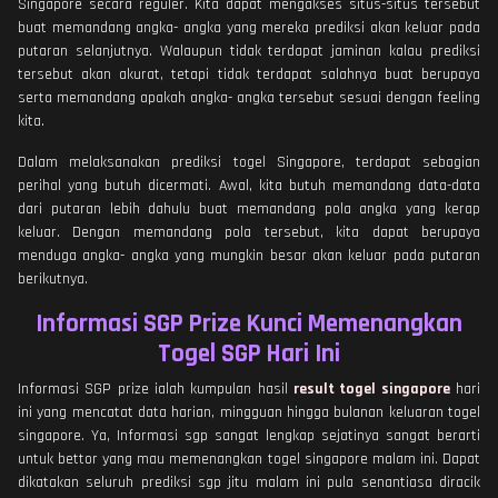
Singapore secara reguler. Kita dapat mengakses situs-situs tersebut
buat memandang angka- angka yang mereka prediksi akan keluar pada
putaran selanjutnya. Walaupun tidak terdapat jaminan kalau prediksi
tersebut akan akurat, tetapi tidak terdapat salahnya buat berupaya
serta memandang apakah angka- angka tersebut sesuai dengan feeling
kita.
Dalam melaksanakan prediksi togel Singapore, terdapat sebagian
perihal yang butuh dicermati. Awal, kita butuh memandang data-data
dari putaran lebih dahulu buat memandang pola angka yang kerap
keluar. Dengan memandang pola tersebut, kita dapat berupaya
menduga angka- angka yang mungkin besar akan keluar pada putaran
berikutnya.
Informasi SGP Prize Kunci Memenangkan
Togel SGP Hari Ini
Informasi SGP prize ialah kumpulan hasil
result togel singapore
hari
ini yang mencatat data harian, mingguan hingga bulanan keluaran togel
singapore. Ya, Informasi sgp sangat lengkap sejatinya sangat berarti
untuk bettor yang mau memenangkan togel singapore malam ini. Dapat
dikatakan seluruh prediksi sgp jitu malam ini pula senantiasa diracik