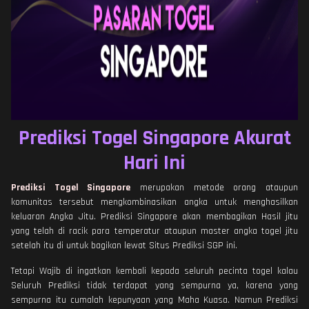
Prediksi Togel Singapore Akurat
Hari Ini
Prediksi Togel Singapore
merupakan metode orang ataupun
komunitas tersebut mengkombinasikan angka untuk menghasilkan
keluaran Angka Jitu. Prediksi Singapore akan membagikan Hasil jitu
yang telah di racik para temperatur ataupun master angka togel jitu
setelah itu di untuk bagikan lewat Situs Prediksi SGP ini.
Tetapi Wajib di ingatkan kembali kepada seluruh pecinta togel kalau
Seluruh Prediksi tidak terdapat yang sempurna ya, karena yang
sempurna itu cumalah kepunyaan yang Maha Kuasa. Namun Prediksi