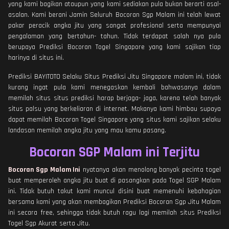
yang kami bagikan ataupun yang kami sediakan pula bukan berarti asal-
asalan. Kami berani Jamin Seluruh Bocoran Sgp Malam ini telah lewat
pakar peracik angka jitu yang sangat profesional serta mempunyai
pengalaman yang bertahun- tahun. Tidak terdapat salah nya pula
berupaya Prediksi Bocoran Togel Singapore yang kami sajikan tiap
harinya di situs ini.
Prediksi BAYITOTO Selaku Situs Prediksi Jitu Singapore malam ini, tidak
kurang ingat pula kami menegaskan kembali bahwasanya dalam
memilah situs situs prediksi harap berjaga- jaga, karena telah banyak
situs palsu yang berkeliaran di internet. Makanya kami himbau supaya
dapat memilah Bocoran Togel Singapore yang situs kami sajikan selaku
landasan memilah angka jitu yang mau kamu pasang.
Bocoran SGP Malam ini Terjitu
Bocoran Sgp Malam Ini
nyatanya akan menolong banyak pecinta togel
buat memperoleh angka jitu buat di pasangkan pada Togel SGP Malam
ini. Tidak butuh takut kami muncul disini buat memenuhi kebahagian
bersama kami yang akan membagikan Prediksi Bocoran Sgp Jitu Malam
ini secara free, sehingga tidak butuh ragu lagi memilah situs Prediksi
Togel Sgp Akurat serta Jitu.