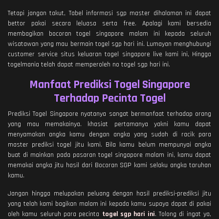
Tetapi jangan takut, Tabel informasi sgp master dihalaman ini dapat
bettor pakai secara leluasa serta free. Apalagi kami bersedia
membagikan bocoran togel singapore malam ini kepada seluruh
wisatawan yang mau bermain togel sgp hari ini. Lumayan menghubungi
customer service situs keluaran togel singapore live kami ini, Hingga
togelmania telah dapat memperoleh no togel sgp hari ini.
Manfaat Prediksi Togel Singapore
Terhadap Pecinta Togel
Prediksi Togel Singapore nyatanya sangat bermanfaat terhadap orang
yang mau memakainya. khasiat pertamanya yakni kamu dapat
menyamakan angka kamu dengan angka yang sudah di racik para
master prediksi togel jitu kami. Bila kamu belum mempunyai angka
buat di mainkan pada pasaran togel singapore malam ini, kamu dapat
memakai angka jitu hasil dari Bocoran SGP kami selaku angka taruhan
kamu.
Jangan hingga melupakan peluang dengan hasil prediksi-prediksi jitu
yang telah kami bagikan malam ini kepada kamu supaya dapat di pakai
oleh kamu seluruh para pecinta
togel sgp hari ini
. Tolong di ingat ya,