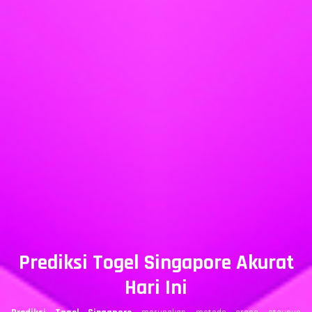
Prediksi Togel Singapore Akurat
Hari Ini