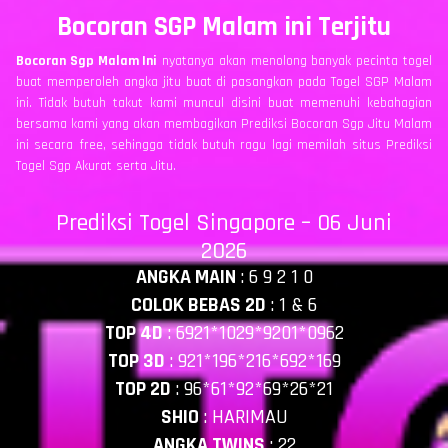
Bocoran SGP Malam ini Terjitu
Bocoran Sgp Malam Ini
nyatanya akan menolong banyak pecinta togel
buat memperoleh angka jitu buat di pasangkan pada Togel SGP Malam
ini. Tidak butuh takut kami muncul disini buat memenuhi kebahagian
bersama kami yang akan membagikan Prediksi Bocoran Sgp Jitu Malam
ini secara free, sehingga tidak butuh ragu lagi memilah situs Prediksi
Togel Sgp Akurat serta Jitu.
Prediksi Togel Singapore – 06 Juni
2026
ANGKA MAIN
:
6 9 2 1 0
COLOK BEBAS 2D
:
1 & 6
TOP 4D
:
6921*1029*9201*0962
TOP 3D
:
921*196*216*692*169
TOP 2D
:
96*61*92*69*26*21
SHIO
:
HARIMAU
ANGKA TWINS
:
22