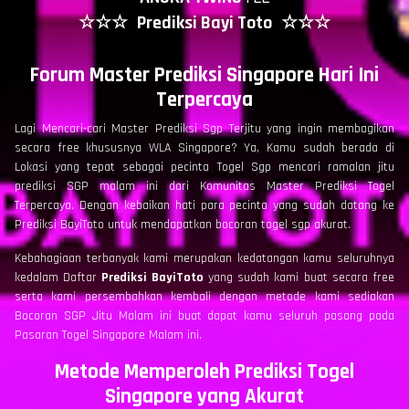
☆☆☆
Prediksi Bayi Toto
☆☆☆
Forum Master Prediksi Singapore Hari Ini
Terpercaya
Lagi Mencari-cari Master Prediksi Sgp Terjitu yang ingin membagikan
secara free khususnya WLA Singapore? Ya, Kamu sudah berada di
Lokasi yang tepat sebagai pecinta Togel Sgp mencari ramalan jitu
prediksi SGP malam ini dari Komunitas Master Prediksi Togel
Terpercaya. Dengan kebaikan hati para pecinta yang sudah datang ke
Prediksi BayiToto untuk mendapatkan bocoran togel sgp akurat.
Kebahagiaan terbanyak kami merupakan kedatangan kamu seluruhnya
kedalam Daftar
Prediksi BayiToto
yang sudah kami buat secara free
serta kami persembahkan kembali dengan metode kami sediakan
Bocoran SGP Jitu Malam ini buat dapat kamu seluruh pasang pada
Pasaran Togel Singapore Malam ini.
Metode Memperoleh Prediksi Togel
Singapore yang Akurat