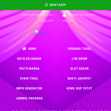
WHATSAPP
DOWNLOAD APLIKASI TOGEL
DAFTAR JADI MEMBER
TELEGRAM
LIVECHAT
HOME
PREDIKSI TOGEL
DATA KELUARAN
LIVE DRAW
PAITO WARNA
SLOT GACOR
SYAIR TOGEL
BUKTI JACKPOT
BBFS GENERATOR
KONV. SGP TOTOT
JADWAL PASARAN