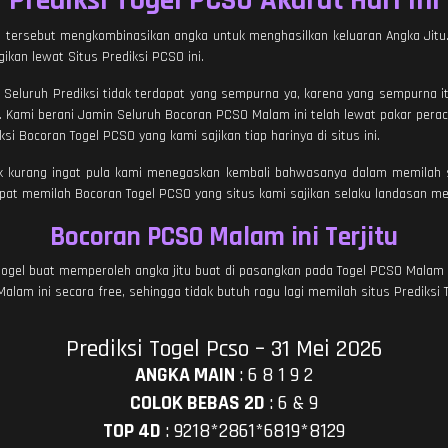
ersebut mengkombinasikan angka untuk menghasilkan keluaran Angka Jitu. P
ikan lewat Situs Prediksi PCSO ini.
lau Seluruh Prediksi tidak terdapat yang sempurna ya, karena yang sempurn
n. Kami berani Jamin Seluruh Bocoran PCSO Malam ini telah lewat pakar pera
si Bocoran Togel PCSO yang kami sajikan tiap harinya di situs ini.
dak kurang ingat pula kami menegaskan kembali bahwasanya dalam memilah sit
apat memilah Bocoran Togel PCSO yang situs kami sajikan selaku landasan m
Bocoran PCSO Malam ini Terjitu
ogel buat memperoleh angka jitu buat di pasangkan pada Togel PCSO Malam in
m ini secara free, sehingga tidak butuh ragu lagi memilah situs Prediksi T
Prediksi Togel Pcso – 31 Mei 2026
ANGKA MAIN
:
6 8 1 9 2
COLOK BEBAS 2D
:
6 & 9
TOP 4D
:
9218*2861*6819*8129