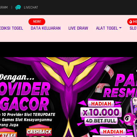
GRAM
LIVECHAT
EDIKSI TOGEL
DATA KELUARAN
LIVE DRAW
ALAT TOGEL
SLO
SELA