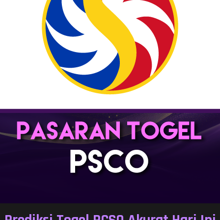
Prediksi Togel PCSO Akurat Hari Ini