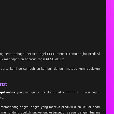
g tepat sebagai pecinta Togel PCSO mencari ramalan jitu prediksi
ntuk mendapatkan bocoran togel PCSO akurat.
 serta kami persembahkan kembali dengan metode kami sediakan
rat
gel online
yang mangulas prediksi togel PCSO. Di situ, kita dapat
ya.
uat memandang angka- angka yang mereka prediksi akan keluar pada
rta memandang apakah angka- angka tersebut sesuai dengan feeling