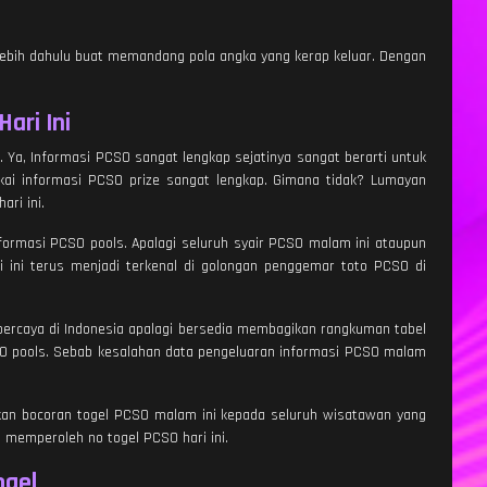
 lebih dahulu buat memandang pola angka yang kerap keluar. Dengan
ari Ini
. Ya, Informasi PCSO sangat lengkap sejatinya sangat berarti untuk
kai informasi PCSO prize sangat lengkap. Gimana tidak? Lumayan
ri ini.
ormasi PCSO pools. Apalagi seluruh syair PCSO malam ini ataupun
i ini terus menjadi terkenal di golongan penggemar toto PCSO di
rpercaya di Indonesia apalagi bersedia membagikan rangkuman tabel
CSO pools. Sebab kesalahan data pengeluaran informasi PCSO malam
gikan bocoran togel PCSO malam ini kepada seluruh wisatawan yang
 memperoleh no togel PCSO hari ini.
ogel