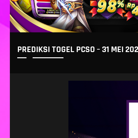
PREDIKSI TOGEL PCSO – 31 MEI 20