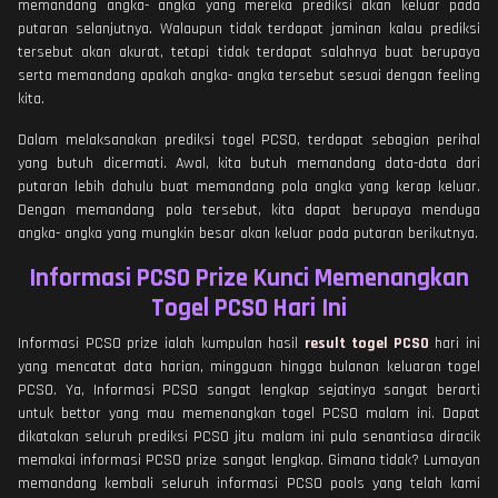
memandang angka- angka yang mereka prediksi akan keluar pada
putaran selanjutnya. Walaupun tidak terdapat jaminan kalau prediksi
tersebut akan akurat, tetapi tidak terdapat salahnya buat berupaya
serta memandang apakah angka- angka tersebut sesuai dengan feeling
kita.
Dalam melaksanakan prediksi togel PCSO, terdapat sebagian perihal
yang butuh dicermati. Awal, kita butuh memandang data-data dari
putaran lebih dahulu buat memandang pola angka yang kerap keluar.
Dengan memandang pola tersebut, kita dapat berupaya menduga
angka- angka yang mungkin besar akan keluar pada putaran berikutnya.
Informasi PCSO Prize Kunci Memenangkan
Togel PCSO Hari Ini
Informasi PCSO prize ialah kumpulan hasil
result togel PCSO
hari ini
yang mencatat data harian, mingguan hingga bulanan keluaran togel
PCSO. Ya, Informasi PCSO sangat lengkap sejatinya sangat berarti
untuk bettor yang mau memenangkan togel PCSO malam ini. Dapat
dikatakan seluruh prediksi PCSO jitu malam ini pula senantiasa diracik
memakai informasi PCSO prize sangat lengkap. Gimana tidak? Lumayan
memandang kembali seluruh informasi PCSO pools yang telah kami