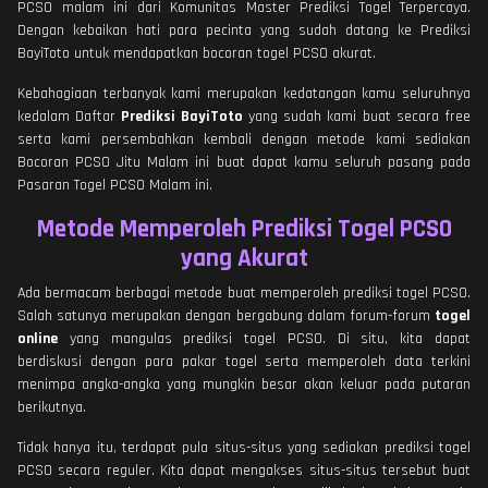
PCSO malam ini dari Komunitas Master Prediksi Togel Terpercaya.
Dengan kebaikan hati para pecinta yang sudah datang ke Prediksi
BayiToto untuk mendapatkan bocoran togel PCSO akurat.
Kebahagiaan terbanyak kami merupakan kedatangan kamu seluruhnya
kedalam Daftar
Prediksi BayiToto
yang sudah kami buat secara free
serta kami persembahkan kembali dengan metode kami sediakan
Bocoran PCSO Jitu Malam ini buat dapat kamu seluruh pasang pada
Pasaran Togel PCSO Malam ini.
Metode Memperoleh Prediksi Togel PCSO
yang Akurat
Ada bermacam berbagai metode buat memperoleh prediksi togel PCSO.
Salah satunya merupakan dengan bergabung dalam forum-forum
togel
online
yang mangulas prediksi togel PCSO. Di situ, kita dapat
berdiskusi dengan para pakar togel serta memperoleh data terkini
menimpa angka-angka yang mungkin besar akan keluar pada putaran
berikutnya.
Tidak hanya itu, terdapat pula situs-situs yang sediakan prediksi togel
PCSO secara reguler. Kita dapat mengakses situs-situs tersebut buat