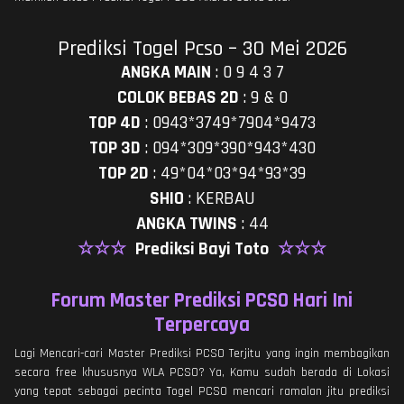
Prediksi Togel Pcso – 30 Mei 2026
ANGKA MAIN
:
0 9 4 3 7
COLOK BEBAS 2D
:
9 & 0
TOP 4D
:
0943*3749*7904*9473
TOP 3D
:
094*309*390*943*430
TOP 2D
:
49*04*03*94*93*39
SHIO
:
KERBAU
ANGKA TWINS
:
44
☆☆☆
Prediksi Bayi Toto
☆☆☆
Forum Master Prediksi PCSO Hari Ini
Terpercaya
Lagi Mencari-cari Master Prediksi PCSO Terjitu yang ingin membagikan
secara free khususnya WLA PCSO? Ya, Kamu sudah berada di Lokasi
yang tepat sebagai pecinta Togel PCSO mencari ramalan jitu prediksi