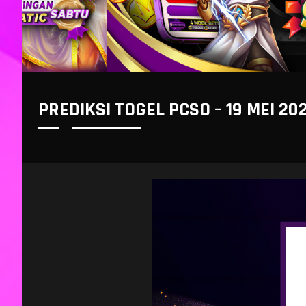
PREDIKSI TOGEL PCSO – 19 MEI 20