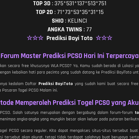
TOP 3D
:
375*531*137*513*751
TOP 2D
:
71*73*53*35*31*15
SHIO
:
KELINCI
ANGKA TWINS
:
77
☆☆☆
Prediksi Bayi Toto
☆☆☆
Forum Master Prediksi PCSO Hari Ini Terpercaya
gikan secara free khususnya WLA PCSO? Ya, Kamu sudah berada di Lokasi yan
Dengan kebaikan hati para pecinta yang sudah datang ke Prediksi BayiToto u
hnya kedalam Daftar
Prediksi BayiToto
yang sudah kami buat secara free
 Pasaran Togel PCSO Malam ini.
tode Memperoleh Prediksi Togel PCSO yang Aku
l PCSO. Salah satunya merupakan dengan bergabung dalam forum-forum
to
 menimpa angka-angka yang mungkin besar akan keluar pada putaran berikutn
si togel PCSO secara reguler. Kita dapat mengakses situs-situs tersebut b
iksi tersebut akan akurat, tetapi tidak terdapat salahnya buat berupaya se