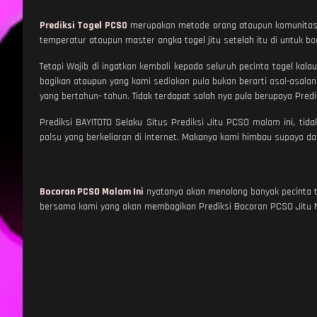
Prediksi Togel PCSO
merupakan metode orang ataupun komunitas t
temperatur ataupun master angka togel jitu setelah itu di untuk bag
Tetapi Wajib di ingatkan kembali kepada seluruh pecinta togel ka
bagikan ataupun yang kami sediakan pula bukan berarti asal-asala
yang bertahun- tahun. Tidak terdapat salah nya pula berupaya Predik
Prediksi BAYITOTO Selaku Situs Prediksi Jitu PCSO malam ini, ti
palsu yang berkeliaran di internet. Makanya kami himbau supaya d
Bocoran PCSO Malam Ini
nyatanya akan menolong banyak pecinta t
bersama kami yang akan membagikan Prediksi Bocoran PCSO Jitu Mala