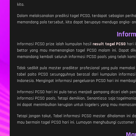
kita.
Dalam melaksanakan prediksi togel PCSO, terdapat sebagian periha
memandang pola tersebut, kita dapat berupaya menduga angka- ang
Inform
Informasi PCSO prize ialah kumpulan hasil
result togel PCSO
hari 
bettor yang mau memenangkan togel PCSO malam ini. Dapat dikat
memandang kembali seluruh informasi PCSO pools yang telah kami s
Tidak sedikit pula master prediktor profesional yang pula memak
tabel paito PCSO sesungguhnya berasal dari kumpulan informasi 
Indonesia. Mengingat informasi pengeluaran PCSO hari ini memb
Informasi PCSO hari ini pula terus menjadi gampang dicari oleh p
informasi PCSO pools. Tetapi demikian, Senantiasa saja togelman
ini dapat menimbulkan kerugian untuk togelers yang mau memasa
Tetapi jangan takut, Tabel informasi PCSO master dihalaman ini 
mau bermain togel PCSO hari ini. Lumayan menghubungi customer ser
Man