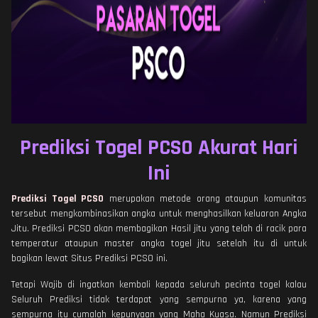
Prediksi Togel PCSO Akurat Hari
Ini
Prediksi Togel PCSO
merupakan metode orang ataupun komunitas
tersebut mengkombinasikan angka untuk menghasilkan keluaran Angka
Jitu. Prediksi PCSO akan membagikan Hasil jitu yang telah di racik para
temperatur ataupun master angka togel jitu setelah itu di untuk
bagikan lewat Situs Prediksi PCSO ini.
Tetapi Wajib di ingatkan kembali kepada seluruh pecinta togel kalau
Seluruh Prediksi tidak terdapat yang sempurna ya, karena yang
sempurna itu cumalah kepunyaan yang Maha Kuasa. Namun Prediksi