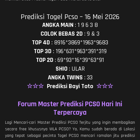
Prediksi Togel Pcso – 16 Mei 2026
ANGKA MAIN
:
1 9 6 3 8
COLOK BEBAS 2D
:
9 & 3
TOP 4D
:
8916*3869*1963*9683
TOP 3D
:
196*631*963*391*319
TOP 2D
:
69*93*16*39*63*91
SHIO
:
ULAR
ANGKA TWINS
:
33
☆☆☆
Prediksi Bayi Toto
☆☆☆
Forum Master Prediksi PCSO Hari Ini
Terpercaya
Lagi Mencari-cari Master Prediksi PCSO Terjitu yang ingin membagikan
secara free khususnya WLA PCSO? Ya, Kamu sudah berada di Lokasi
yang tepat sebagai pecinta Togel PCSO mencari ramalan jitu prediksi