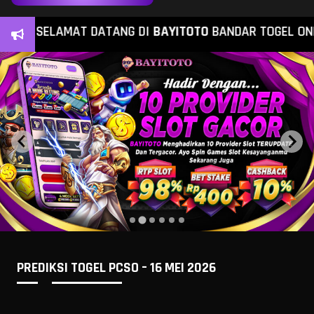
SELAMAT DATANG DI
BAYITOTO
BANDAR TOGEL ONLINE 
PREDIKSI TOGEL PCSO – 16 MEI 2026