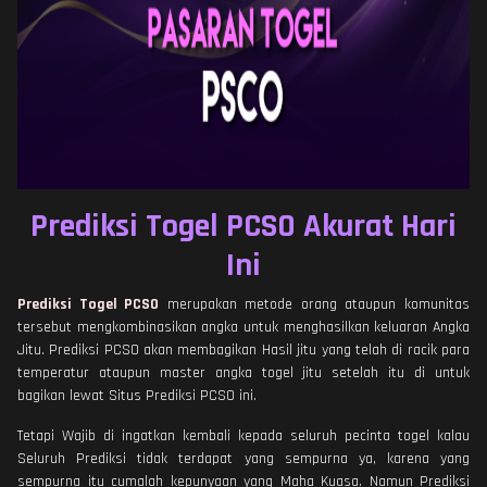
Prediksi Togel PCSO Akurat Hari
Ini
Prediksi Togel PCSO
merupakan metode orang ataupun komunitas
tersebut mengkombinasikan angka untuk menghasilkan keluaran Angka
Jitu. Prediksi PCSO akan membagikan Hasil jitu yang telah di racik para
temperatur ataupun master angka togel jitu setelah itu di untuk
bagikan lewat Situs Prediksi PCSO ini.
Tetapi Wajib di ingatkan kembali kepada seluruh pecinta togel kalau
Seluruh Prediksi tidak terdapat yang sempurna ya, karena yang
sempurna itu cumalah kepunyaan yang Maha Kuasa. Namun Prediksi