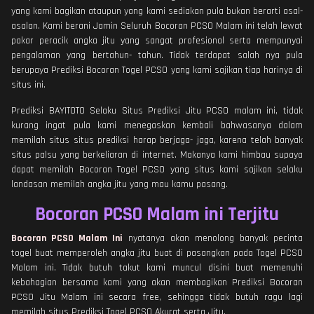
yang kami bagikan ataupun yang kami sediakan pula bukan berarti asal-
asalan. Kami berani Jamin Seluruh Bocoran PCSO Malam ini telah lewat
pakar peracik angka jitu yang sangat profesional serta mempunyai
pengalaman yang bertahun- tahun. Tidak terdapat salah nya pula
berupaya Prediksi Bocoran Togel PCSO yang kami sajikan tiap harinya di
situs ini.
Prediksi BAYITOTO Selaku Situs Prediksi Jitu PCSO malam ini, tidak
kurang ingat pula kami menegaskan kembali bahwasanya dalam
memilah situs situs prediksi harap berjaga- jaga, karena telah banyak
situs palsu yang berkeliaran di internet. Makanya kami himbau supaya
dapat memilah Bocoran Togel PCSO yang situs kami sajikan selaku
landasan memilah angka jitu yang mau kamu pasang.
Bocoran PCSO Malam ini Terjitu
Bocoran PCSO Malam Ini
nyatanya akan menolong banyak pecinta
togel buat memperoleh angka jitu buat di pasangkan pada Togel PCSO
Malam ini. Tidak butuh takut kami muncul disini buat memenuhi
kebahagian bersama kami yang akan membagikan Prediksi Bocoran
PCSO Jitu Malam ini secara free, sehingga tidak butuh ragu lagi
memilah situs Prediksi Togel PCSO Akurat serta Jitu.