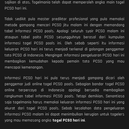
sajikan di atas, Togelmania telah dapat memperoleh angka main togel
PCSO hari ini.
Tidak sedikit pula master prediktor profesional yang pula memakai
metode gampang mencari PCSO jitu malam ini dengan memandang
tabel informasi PCSO pools. Apalagi seluruh syair PCSO malam ini
ataupun tabel paito PCSO sesungguhnya berasal dari kumpulan
informasi togel PCSO pools ini. Oleh sebab seperti itu informasi
keluaran PCSO hari ini terus menjadi terkenal di golongan penggemar
toto PCSO di Indonesia. Mengingat informasi pengeluaran PCSO hari ini
membagikan kemudahan kepada pemain toto PCSO yang mau
mencapai kemenangan.
Informasi PCSO hari ini pula terus menjadi gampang dicari oleh
penggemar judi online togel PCSO pools. Sebagian bandar togel PCSO
online terpercaya di Indonesia apalagi bersedia membagikan
rangkuman tabel informasi PCSO pools. Tetapi demikian, Senantiasa
saja togelmania harus memakai keluaran informasi PCSO hari ini yang
akurat dari togel PCSO pools. Sebab kesalahan data pengeluaran
informasi PCSO malam ini dapat menimbulkan kerugian untuk togelers
yang mau memasang angka
togel PCSO hari ini
.