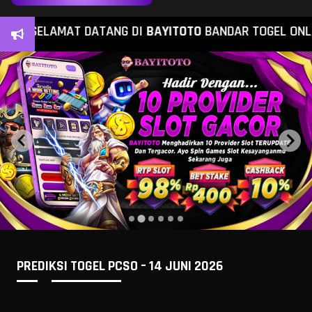
SELAMAT DATANG DI
BAYITOTO
BANDAR TOGEL ONLINE 
PREDIKSI TOGEL PCSO – 14 JUNI 2026