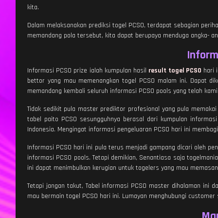
kita.
Dalam melaksanakan prediksi togel PCSO, terdapat sebagian periha
memandang pola tersebut, kita dapat berupaya menduga angka- ang
Inform
Informasi PCSO prize ialah kumpulan hasil
result togel PCSO
hari 
bettor yang mau memenangkan togel PCSO malam ini. Dapat dikat
memandang kembali seluruh informasi PCSO pools yang telah kami s
Tidak sedikit pula master prediktor profesional yang pula memak
tabel paito PCSO sesungguhnya berasal dari kumpulan informasi 
Indonesia. Mengingat informasi pengeluaran PCSO hari ini memb
Informasi PCSO hari ini pula terus menjadi gampang dicari oleh p
informasi PCSO pools. Tetapi demikian, Senantiasa saja togelman
ini dapat menimbulkan kerugian untuk togelers yang mau memasa
Tetapi jangan takut, Tabel informasi PCSO master dihalaman ini 
mau bermain togel PCSO hari ini. Lumayan menghubungi customer ser
Man