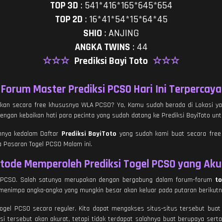
TOP 3D
:
541*416*165*645*654
TOP 2D
:
16*41*54*15*64*45
SHIO
:
ANJING
ANGKA TWINS
:
44
☆☆☆
Prediksi Bayi Toto
☆☆☆
Forum Master Prediksi PCSO Hari Ini Terpercaya
gikan secara free khususnya WLA PCSO? Ya, Kamu sudah berada di Lokasi yan
Dengan kebaikan hati para pecinta yang sudah datang ke Prediksi BayiToto u
hnya kedalam Daftar
Prediksi BayiToto
yang sudah kami buat secara free
 Pasaran Togel PCSO Malam ini.
tode Memperoleh Prediksi Togel PCSO yang Aku
l PCSO. Salah satunya merupakan dengan bergabung dalam forum-forum
to
 menimpa angka-angka yang mungkin besar akan keluar pada putaran berikutn
si togel PCSO secara reguler. Kita dapat mengakses situs-situs tersebut b
iksi tersebut akan akurat, tetapi tidak terdapat salahnya buat berupaya se