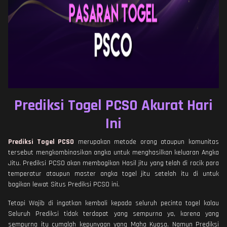
Prediksi Togel PCSO Akurat Hari
Ini
Prediksi Togel PCSO
merupakan metode orang ataupun komunitas
tersebut mengkombinasikan angka untuk menghasilkan keluaran Angka
Jitu. Prediksi PCSO akan membagikan Hasil jitu yang telah di racik para
temperatur ataupun master angka togel jitu setelah itu di untuk
bagikan lewat Situs Prediksi PCSO ini.
Tetapi Wajib di ingatkan kembali kepada seluruh pecinta togel kalau
Seluruh Prediksi tidak terdapat yang sempurna ya, karena yang
sempurna itu cumalah kepunyaan yang Maha Kuasa. Namun Prediksi