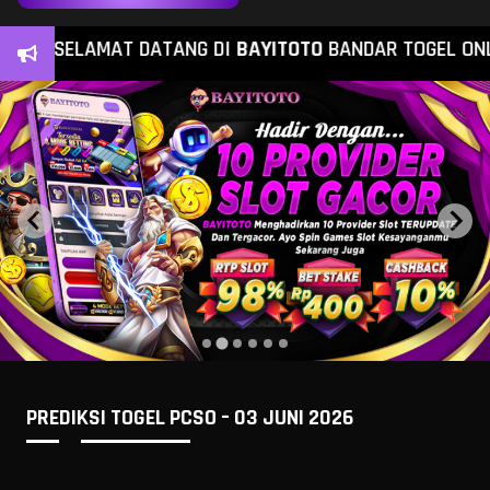
SELAMAT DATANG DI
BAYITOTO
BANDAR TOGEL ONLINE 
PREDIKSI TOGEL PCSO – 03 JUNI 2026