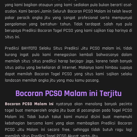
yang kami bagikan ataupun yang kami sediakan pula bukan berarti asal-
asalan. Kami berani Jamin Seluruh Bocoran PCSO Malam ini telah lewat
pakar peracik angka jitu yang sangat profesional serta mempunyai
pengalaman yang bertahun- tahun. Tidak terdapat salah nya pula
berupaya Prediksi Bocoran Togel PCSO yang kami sajikan tiap harinya di
situs ini.
Prediksi BAYITOTO Selaku Situs Prediksi Jitu PCSO malam ini, tidak
kurang ingat pula kami menegaskan kembali bahwasanya dalam
memilah situs situs prediksi harap berjaga- jaga, karena telah banyak
situs palsu yang berkeliaran di internet. Makanya kami himbau supaya
dapat memilah Bocoran Togel PCSO yang situs kami sajikan selaku
landasan memilah angka jitu yang mau kamu pasang.
Bocoran PCSO Malam ini Terjitu
Bocoran PCSO Malam Ini
nyatanya akan menolong banyak pecinta
togel buat memperoleh angka jitu buat di pasangkan pada Togel PCSO
Malam ini. Tidak butuh takut kami muncul disini buat memenuhi
kebahagian bersama kami yang akan membagikan Prediksi Bocoran
PCSO Jitu Malam ini secara free, sehingga tidak butuh ragu lagi
memilah situs Prediksi Togel PCSO Akurat serta Jitu.