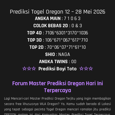
Prediksi Togel Oregon 12 – 28 Mei 2026
ANGKA MAIN
:
7 1 0 6 3
COLOK BEBAS 2D
:
0 & 3
TOP 4D
:
7106*6301*3170*1036
TOP 3D
:
106*671*067*617*710
TOP 2D
:
70*06*07*71*61*10
SHIO
:
NAGA
ANGKA TWINS
:
00
☆☆☆
Prediksi Bayi Toto
☆☆☆
Forum Master Prediksi Oregon Hari Ini
Terpercaya
Lagi Mencari-cari Master Prediksi Oregon Terjitu yang ingin membagikan
secara free khususnya WLA Oregon? Ya, Kamu sudah berada di Lokasi
yang tepat sebagai pecinta Togel Oregon mencari ramalan jitu prediksi
OREGON malam ini dari Komunitas Master Prediksi Togel Terpercaya.