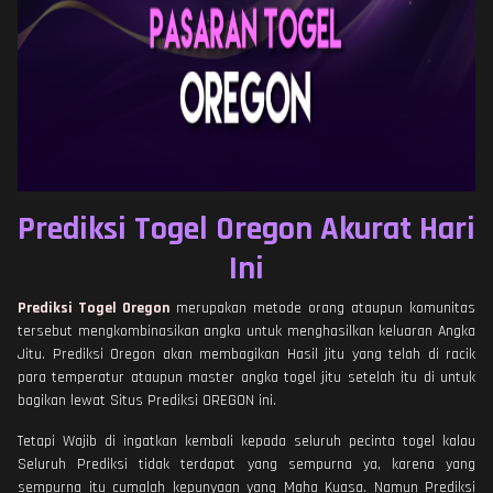
Prediksi Togel Oregon Akurat Hari
Ini
Prediksi Togel Oregon
merupakan metode orang ataupun komunitas
tersebut mengkombinasikan angka untuk menghasilkan keluaran Angka
Jitu. Prediksi Oregon akan membagikan Hasil jitu yang telah di racik
para temperatur ataupun master angka togel jitu setelah itu di untuk
bagikan lewat Situs Prediksi OREGON ini.
Tetapi Wajib di ingatkan kembali kepada seluruh pecinta togel kalau
Seluruh Prediksi tidak terdapat yang sempurna ya, karena yang
sempurna itu cumalah kepunyaan yang Maha Kuasa. Namun Prediksi