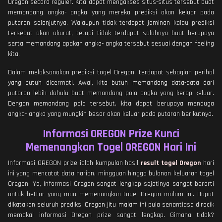
Oregon secara reguler. Kita dapat mengakses situs-situs tersebut buat
memandang angka- angka yang mereka prediksi akan keluar pada
putaran selanjutnya. Walaupun tidak terdapat jaminan kalau prediksi
tersebut akan akurat, tetapi tidak terdapat salahnya buat berupaya
serta memandang apakah angka- angka tersebut sesuai dengan feeling
kita.
Dalam melaksanakan prediksi togel Oregon, terdapat sebagian perihal
yang butuh dicermati. Awal, kita butuh memandang data-data dari
putaran lebih dahulu buat memandang pola angka yang kerap keluar.
Dengan memandang pola tersebut, kita dapat berupaya menduga
angka- angka yang mungkin besar akan keluar pada putaran berikutnya.
Informasi OREGON Prize Kunci
Memenangkan Togel OREGON Hari Ini
Informasi OREGON prize ialah kumpulan hasil
result togel Oregon
hari
ini yang mencatat data harian, mingguan hingga bulanan keluaran togel
Oregon. Ya, Informasi Oregon sangat lengkap sejatinya sangat berarti
untuk bettor yang mau memenangkan togel Oregon malam ini. Dapat
dikatakan seluruh prediksi Oregon jitu malam ini pula senantiasa diracik
memakai informasi Oregon prize sangat lengkap. Gimana tidak?