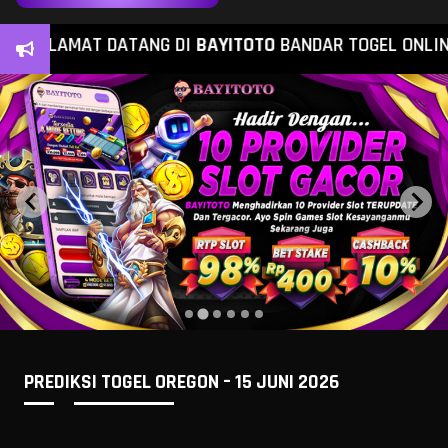
SELAMAT DATANG DI
BAYITOTO
BANDAR TOGEL ONLINE DA
PREDIKSI TOGEL OREGON – 15 JUNI 2026