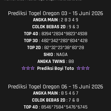
Prediksi Togel Oregon 03 – 15 Juni 2026
ANGKA MAIN
:
2 8 3 4 9
COLOK BEBAS 2D
:
9 & 3
TOP 4D
:
8394*2834*9823*4938
TOP 3D
:
482*342*283*834*428
TOP 2D
:
82*32*23*38*83*28
SHIO
:
NAGA
ANGKA TWINS
:
88
☆☆☆
Prediksi Bayi Toto
☆☆☆
Prediksi Togel Oregon 06 – 15 Juni 2026
ANGKA MAIN
:
8 5 4 6 7
COLOK BEBAS 2D
:
7 & 8
TOP 4D
:
8546*7584*5476*6745