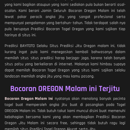
yang kami bagikan ataupun yang kami sediakan pula bukan berarti asal-
asalan. Kami berani Jamin Seluruh Bocoran Oregon Malam ini telah
lewat pakar peracik angka jitu yang sangat profesional serta
mempunyai pengalaman yang bertahun- tahun. Tidak terdapat salah nya
pula berupaya Prediksi Bocoran Togel Oregon yang kami sajikan tiap
harinya di situs ini.
Prediksi BAYITOTO Selaku Situs Prediksi Jitu Oregon malam ini, tidak
kurang ingat pula kami menegaskan kembali bahwasanya dalam
memilah situs situs prediksi harap berjaga- jaga, karena telah banyak
situs palsu yang berkeliaran di internet. Makanya kami himbau supaya
dapat memilah Bocoran Togel Oregon yang situs kami sajikan selaku
landasan memilah angka jitu yang mau kamu pasang.
Bocoran OREGON Malam ini Terjitu
Bocoran Oregon Malam Ini
nyatanya akan menolong banyak pecinta
togel buat memperoleh angka jitu buat di pasangkan pada Togel
OREGON Malam ini. Tidak butuh takut kami muncul disini buat memenuhi
kebahagian bersama kami yang akan membagikan Prediksi Bocoran
Oregon Jitu Malam ini secara free, sehingga tidak butuh ragu lagi
memilah situs Prediksi Togel Oregon Akurat serta Jitu.