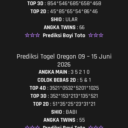
TOP 3D
:
854*546*685*658*468
TOP 2D
:
45*85*65*54*86*46
SHIO
:
ULAR
ANGKA TWINS
:
66
☆☆☆
Prediksi Bayi Toto
☆☆☆
Prediksi Togel Oregon 09 – 15 Juni
2026
ANGKA MAIN
:
3 5 2 1 0
COLOK BEBAS 2D
:
5 & 1
TOP 4D
:
3521*0532*5201*1025
TOP 3D
:
352*153*213*135*521
TOP 2D
:
51*35*25*23*31*21
SHIO
:
BABI
ANGKA TWINS
:
55