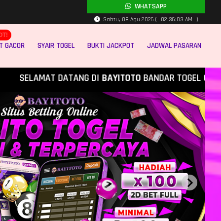
WHATSAPP
Sabtu, 08 Agu 2026 (
02:36:03 AM
)
T GACOR
SYAIR TOGEL
BUKTI JACKPOT
JADWAL PASARAN
MAT DATANG DI
BAYITOTO
BANDAR TOGEL ONLINE DAN SI