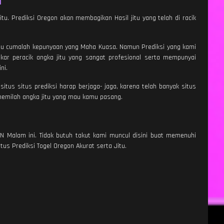
 Prediksi Oregon akan membagikan Hasil jitu yang telah di racik
a itu cumalah kepunyaan yang Maha Kuasa. Namun Prediksi yang kami
kar peracik angka jitu yang sangat profesional serta mempunyai
ni.
tus situs prediksi harap berjaga- jaga, karena telah banyak situs
 memilah angka jitu yang mau kamu pasang.
 Malam ini. Tidak butuh takut kami muncul disini buat memenuhi
us Prediksi Togel Oregon Akurat serta Jitu.