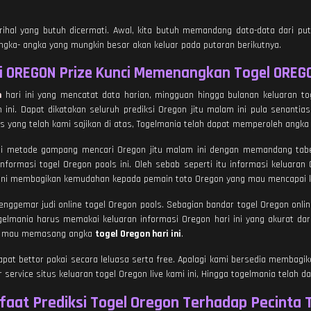
rihal yang butuh dicermati. Awal, kita butuh memandang data-data dari pu
gka- angka yang mungkin besar akan keluar pada putaran berikutnya.
i OREGON Prize Kunci Memenangkan Togel OREGON
n
hari ini yang mencatat data harian, mingguan hingga bulanan keluaran to
i. Dapat dikatakan seluruh prediksi Oregon jitu malam ini pula senantias
yang telah kami sajikan di atas, Togelmania telah dapat memperoleh angka m
kai metode gampang mencari Oregon jitu malam ini dengan memandang tabel
formasi togel Oregon pools ini. Oleh sebab seperti itu informasi keluaran 
ri ini membagikan kemudahan kepada pemain toto Oregon yang mau mencapai
 penggemar judi online togel Oregon pools. Sebagian bandar togel Oregon onl
ogelmania harus memakai keluaran informasi Oregon hari ini yang akurat da
ang mau memasang angka
togel Oregon hari ini
.
 dapat bettor pakai secara leluasa serta free. Apalagi kami bersedia membag
ervice situs keluaran togel Oregon live kami ini, Hingga togelmania telah da
aat Prediksi Togel Oregon Terhadap Pecinta 