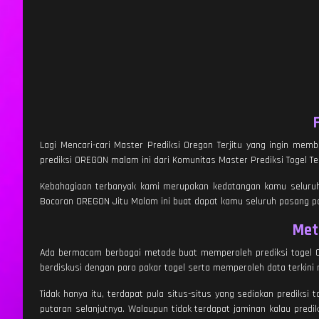
Lagi Mencari-cari Master Prediksi Oregon Terjitu yang ingin me
prediksi OREGON malam ini dari Komunitas Master Prediksi Togel T
Kebahagiaan terbanyak kami merupakan kedatangan kamu seluru
Bocoran OREGON Jitu Malam ini buat dapat kamu seluruh pasang pa
Met
Ada bermacam berbagai metode buat memperoleh prediksi togel
berdiskusi dengan para pakar togel serta memperoleh data terkini
Tidak hanya itu, terdapat pula situs-situs yang sediakan prediks
putaran selanjutnya. Walaupun tidak terdapat jaminan kalau pred