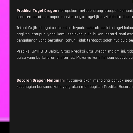
Prediksi Togel Oregon
merupakan metode orang ataupun komunitas
para temperatur ataupun master angka togel jitu setelah itu di unt
Tetapi Wajib di ingatkan kembali kepada seluruh pecinta togel ka
bagikan ataupun yang kami sediakan pula bukan berarti asal-as
pengalaman yang bertahun- tahun. Tidak terdapat salah nya pula ber
Prediksi BAYITOTO Selaku Situs Prediksi Jitu Oregon malam ini, t
palsu yang berkeliaran di internet. Makanya kami himbau supaya d
Bocoran Oregon Malam Ini
nyatanya akan menolong banyak pecint
kebahagian bersama kami yang akan membagikan Prediksi Bocoran Ore