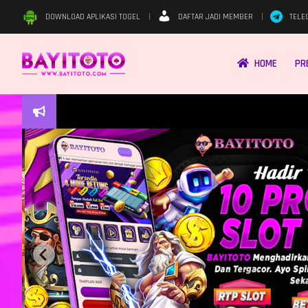
DAFTAR JADI MEMBER
TELE
DOWNLOAD APLIKASI TOGEL
HOME
PR