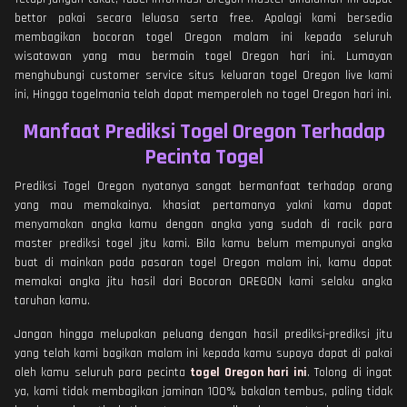
bettor pakai secara leluasa serta free. Apalagi kami bersedia
membagikan bocoran togel Oregon malam ini kepada seluruh
wisatawan yang mau bermain togel Oregon hari ini. Lumayan
menghubungi customer service situs keluaran togel Oregon live kami
ini, Hingga togelmania telah dapat memperoleh no togel Oregon hari ini.
Manfaat Prediksi Togel Oregon Terhadap
Pecinta Togel
Prediksi Togel Oregon nyatanya sangat bermanfaat terhadap orang
yang mau memakainya. khasiat pertamanya yakni kamu dapat
menyamakan angka kamu dengan angka yang sudah di racik para
master prediksi togel jitu kami. Bila kamu belum mempunyai angka
buat di mainkan pada pasaran togel Oregon malam ini, kamu dapat
memakai angka jitu hasil dari Bocoran OREGON kami selaku angka
taruhan kamu.
Jangan hingga melupakan peluang dengan hasil prediksi-prediksi jitu
yang telah kami bagikan malam ini kepada kamu supaya dapat di pakai
oleh kamu seluruh para pecinta
togel Oregon hari ini
. Tolong di ingat
ya, kami tidak membagikan jaminan 100% bakalan tembus, paling tidak