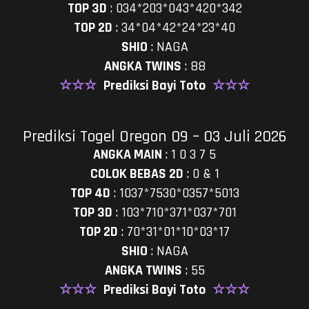
TOP 3D
:
034*203*043*420*342
TOP 2D
:
34*04*42*24*23*40
SHIO
:
NAGA
ANGKA TWINS
:
88
☆☆☆
Prediksi Bayi Toto
☆☆☆
Prediksi Togel Oregon 09 – 03 Juli 2026
ANGKA MAIN
:
1 0 3 7 5
COLOK BEBAS 2D
:
0 & 1
TOP 4D
:
1037*7530*0357*5013
TOP 3D
:
103*710*371*037*701
TOP 2D
:
70*31*01*10*03*17
SHIO
:
NAGA
ANGKA TWINS
:
55
☆☆☆
Prediksi Bayi Toto
☆☆☆