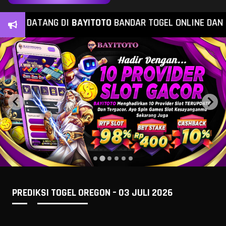
T DATANG DI
BAYITOTO
BANDAR TOGEL ONLINE DAN SITU
PREDIKSI TOGEL OREGON – 03 JULI 2026