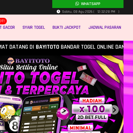
WHATSAPP
Sabtu, 08 Agu 2026 (
12:32:28 PM
)
T GACOR
SYAIR TOGEL
BUKTI JACKPOT
JADWAL PASARAN
NG DI
BAYITOTO
BANDAR TOGEL ONLINE DAN SITUS SLOT 