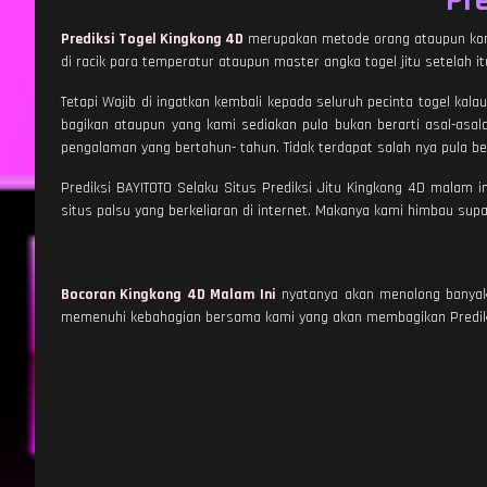
Prediksi Togel Kingkong 4D
merupakan metode orang ataupun komu
di racik para temperatur ataupun master angka togel jitu setelah it
Tetapi Wajib di ingatkan kembali kepada seluruh pecinta togel ka
bagikan ataupun yang kami sediakan pula bukan berarti asal-asal
pengalaman yang bertahun- tahun. Tidak terdapat salah nya pula ber
Prediksi BAYITOTO Selaku Situs Prediksi Jitu Kingkong 4D malam i
situs palsu yang berkeliaran di internet. Makanya kami himbau su
Bocoran Kingkong 4D Malam Ini
nyatanya akan menolong banyak 
memenuhi kebahagian bersama kami yang akan membagikan Prediksi B