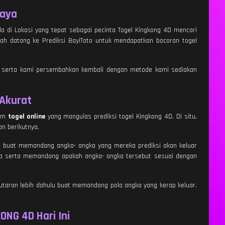
caya
a di Lokasi yang tepat sebagai pecinta Togel Kingkong 4D mencari
dah datang ke Prediksi BayiToto untuk mendapatkan bocoran togel
 serta kami persembahkan kembali dengan metode kami sediakan
 Akurat
rum
togel online
yang mangulas prediksi togel Kingkong 4D. Di situ,
n berikutnya.
ebut buat memandang angka- angka yang mereka prediksi akan keluar
paya serta memandang apakah angka- angka tersebut sesuai dengan
putaran lebih dahulu buat memandang pola angka yang kerap keluar.
NG 4D Hari Ini