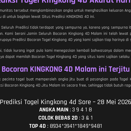
nitas tersebut mengkombinasikan angka untuk menghasilkan keluaran Angka 
u di untuk bagikan lewat Situs Prediksi KINGKONG 4D ini.
lau Seluruh Prediksi tidak terdapat yang sempurna ya, karena yang sempurn
an. Kami berani Jamin Seluruh Bocoran Kingkong 4D Malam ini telah lewat 
upaya Prediksi Bocoran Togel Kingkong 4D yang kami sajikan tiap harinya di si
ni, tidak kurang ingat pula kami menegaskan kembali bahwasanya dalam memi
paya dapat memilah Bocoran Togel Kingkong 4D yang situs kami sajikan selak
Bocoran KINGKONG 4D Malam ini Terjitu
pecinta togel buat memperoleh angka jitu buat di pasangkan pada Togel K
ocoran Kingkong 4D Jitu Malam ini secara free, sehingga tidak butuh ragu l
Prediksi Togel Kingkong 4d Sore – 28 Mei 202
ANGKA MAIN
:
3 9 4 1 8
COLOK BEBAS 2D
:
3 & 1
TOP 4D
:
8934*3941*1849*9481