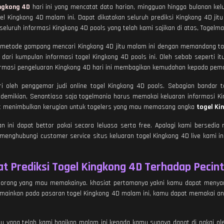
ingkong 4D
hari ini yang mencatat data harian, mingguan hingga bulanan kel
l Kingkong 4D malam ini. Dapat dikatakan seluruh prediksi Kingkong 4D jitu
luruh informasi Kingkong 4D pools yang telah kami sajikan di atas, Togelma
ai metode gampang mencari Kingkong 4D jitu malam ini dengan memandang tabe
ari kumpulan informasi togel Kingkong 4D pools ini. Oleh sebab seperti itu 
formasi pengeluaran Kingkong 4D hari ini membagikan kemudahan kepada pe
i oleh penggemar judi online togel Kingkong 4D pools. Sebagian bandar to
demikian, Senantiasa saja togelmania harus memakai keluaran informasi King
pat menimbulkan kerugian untuk togelers yang mau memasang angka
togel Kin
an ini dapat bettor pakai secara leluasa serta free. Apalagi kami bersed
menghubungi customer service situs keluaran togel Kingkong 4D live kami in
t Prediksi Togel Kingkong 4D Terhadap Pecint
p orang yang mau memakainya. khasiat pertamanya yakni kamu dapat meny
i mainkan pada pasaran togel Kingkong 4D malam ini, kamu dapat memakai an
itu yang telah kami bagikan malam ini kepada kamu supaya dapat di pakai o