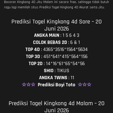
Bocoran Kingkong 4D Jitu Malam ini secara free, sehingga tidak butuh
ragu lagi memilah situs Prediksi Togel Kingkong 4D Akurat serta Jitu.
Prediksi Togel Kingkong 4d Sore – 20
Juni 2026
ANGKA MAIN
:
1 5 6 4 3
COLOK BEBAS 2D
:
6 & 1
TOP 4D
:
4365*3516*1564*5634
TOP 3D
:
451*641*415*564*156
TOP 2D
:
14*16*61*65*54*56
SHIO
:
TIKUS
ANGKA TWINS
:
11
☆☆☆
Prediksi Bayi Toto
☆☆☆
Prediksi Togel Kingkong 4d Malam – 20
Juni 2026