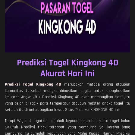
Prediksi Togel Kingkong 4D
Akurat Hari Ini
Prediksi Togel Kingkong 4D
merupakan metode orang ataupun
komunitas tersebut mengkombinasikan angka untuk menghasilkan
keluaran Angka Jitu. Prediksi Kingkong 4D akan membagikan Hasil jitu
yang telah di racik para temperatur ataupun master angka togel jitu
setelah itu di untuk bagikan lewat Situs Prediksi KINGKONG 4D ini.
Tetapi Wajib di ingatkan kembali kepada seluruh pecinta togel kalau
Seluruh Prediksi tidak terdapat yang sempurna ya, karena yang
sempurna itu cumalah kepunyaan yang Maha Kuasa. Namun Prediksi