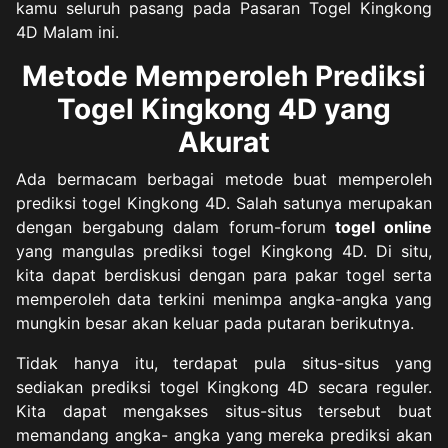
kamu seluruh pasang pada Pasaran Togel Kingkong
4D Malam ini.
Metode Memperoleh Prediksi
Togel Kingkong 4D yang
Akurat
Ada bermacam berbagai metode buat memperoleh
prediksi togel Kingkong 4D. Salah satunya merupakan
dengan bergabung dalam forum-forum
togel online
yang mangulas prediksi togel Kingkong 4D. Di situ,
kita dapat berdiskusi dengan para pakar togel serta
memperoleh data terkini menimpa angka-angka yang
mungkin besar akan keluar pada putaran berikutnya.
Tidak hanya itu, terdapat pula situs-situs yang
sediakan prediksi togel Kingkong 4D secara reguler.
Kita dapat mengakses situs-situs tersebut buat
memandang angka- angka yang mereka prediksi akan