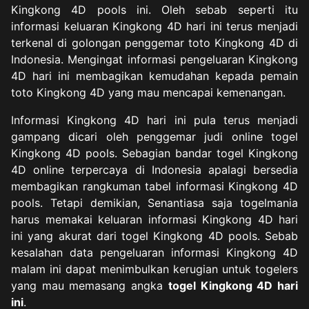
Kingkong 4D pools ini. Oleh sebab seperti itu
informasi keluaran Kingkong 4D hari ini terus menjadi
terkenal di golongan penggemar toto Kingkong 4D di
Indonesia. Mengingat informasi pengeluaran Kingkong
4D hari ini membagikan kemudahan kepada pemain
toto Kingkong 4D yang mau mencapai kemenangan.
Informasi Kingkong 4D hari ini pula terus menjadi
gampang dicari oleh penggemar judi online togel
Kingkong 4D pools. Sebagian bandar togel Kingkong
4D online terpercaya di Indonesia apalagi bersedia
membagikan rangkuman tabel informasi Kingkong 4D
pools. Tetapi demikian, Senantiasa saja togelmania
harus memakai keluaran informasi Kingkong 4D hari
ini yang akurat dari togel Kingkong 4D pools. Sebab
kesalahan data pengeluaran informasi Kingkong 4D
malam ini dapat menimbulkan kerugian untuk togelers
yang mau memasang angka
togel Kingkong 4D hari
ini
.