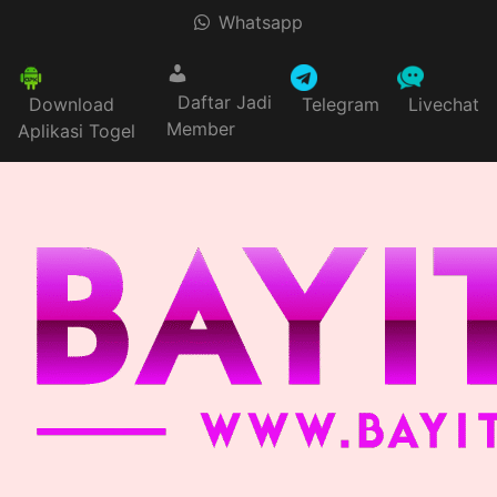
Whatsapp
Daftar Jadi
Download
Telegram
Livechat
Member
Aplikasi Togel