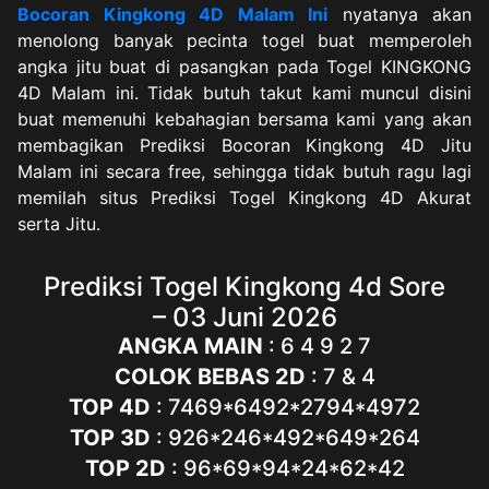
Bocoran Kingkong 4D Malam Ini
nyatanya akan
menolong banyak pecinta togel buat memperoleh
angka jitu buat di pasangkan pada Togel KINGKONG
4D Malam ini. Tidak butuh takut kami muncul disini
buat memenuhi kebahagian bersama kami yang akan
membagikan Prediksi Bocoran Kingkong 4D Jitu
Malam ini secara free, sehingga tidak butuh ragu lagi
memilah situs Prediksi Togel Kingkong 4D Akurat
serta Jitu.
Prediksi Togel Kingkong 4d Sore
– 03 Juni 2026
ANGKA MAIN
:
6 4 9 2 7
COLOK BEBAS 2D
:
7 & 4
TOP 4D
:
7469*6492*2794*4972
TOP 3D
:
926*246*492*649*264
TOP 2D
:
96*69*94*24*62*42