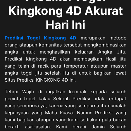
Kingkong 4D Akurat
Hari Ini
Prediksi Togel Kingkong 4D
merupakan metode
orang ataupun komunitas tersebut mengkombinasikan
angka untuk menghasilkan keluaran Angka Jitu.
Prediksi Kingkong 4D akan membagikan Hasil jitu
yang telah di racik para temperatur ataupun master
angka togel jitu setelah itu di untuk bagikan lewat
Situs Prediksi KINGKONG 4D ini.
Tetapi Wajib di ingatkan kembali kepada seluruh
pecinta togel kalau Seluruh Prediksi tidak terdapat
yang sempurna ya, karena yang sempurna itu cumalah
kepunyaan yang Maha Kuasa. Namun Prediksi yang
kami bagikan ataupun yang kami sediakan pula bukan
berarti asal-asalan. Kami berani Jamin Seluruh