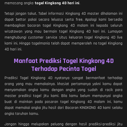
memasang angka
togel Kingkong 4D hari ini
.
Tetapi jangan takut, Tabel informasi Kingkong 4D master dihalaman ini
dapat bettor pakai secara leluasa serta free. Apalagi kami bersedia
membagikan bocoran togel Kingkong 4D malam ini kepada seluruh
wisatawan yang mau bermain togel Kingkong 4D hari ini. Lumayan
menghubungi customer service situs keluaran togel Kingkong 4D live
kami ini, Hingga togelmania telah dapat memperoleh no togel Kingkong
4D hari ini.
Manfaat Prediksi Togel Kingkong 4D
Terhadap Pecinta Togel
Prediksi Togel Kingkong 4D nyatanya sangat bermanfaat terhadap
orang yang mau memakainya. khasiat pertamanya yakni kamu dapat
menyamakan angka kamu dengan angka yang sudah di racik para
master prediksi togel jitu kami. Bila kamu belum mempunyai angka
buat di mainkan pada pasaran togel Kingkong 4D malam ini, kamu
dapat memakai angka jitu hasil dari Bocoran KINGKONG 4D kami selaku
angka taruhan kamu.
Jangan hingga melupakan peluang dengan hasil prediksi-prediksi jitu