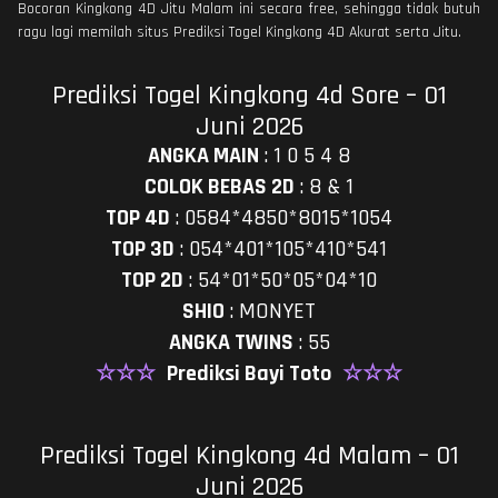
Bocoran Kingkong 4D Jitu Malam ini secara free, sehingga tidak butuh
ragu lagi memilah situs Prediksi Togel Kingkong 4D Akurat serta Jitu.
Prediksi Togel Kingkong 4d Sore – 01
Juni 2026
ANGKA MAIN
:
1 0 5 4 8
COLOK BEBAS 2D
:
8 & 1
TOP 4D
:
0584*4850*8015*1054
TOP 3D
:
054*401*105*410*541
TOP 2D
:
54*01*50*05*04*10
SHIO
:
MONYET
ANGKA TWINS
:
55
☆☆☆
Prediksi Bayi Toto
☆☆☆
Prediksi Togel Kingkong 4d Malam – 01
Juni 2026