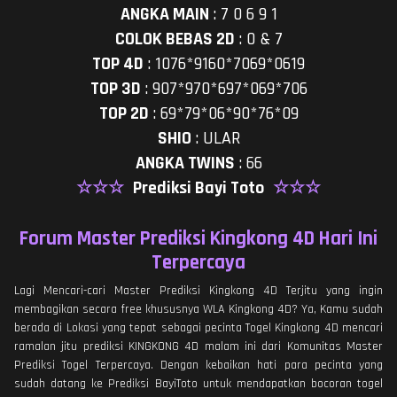
ANGKA MAIN
:
7 0 6 9 1
COLOK BEBAS 2D
:
0 & 7
TOP 4D
:
1076*9160*7069*0619
TOP 3D
:
907*970*697*069*706
TOP 2D
:
69*79*06*90*76*09
SHIO
:
ULAR
ANGKA TWINS
:
66
☆☆☆
Prediksi Bayi Toto
☆☆☆
Forum Master Prediksi Kingkong 4D Hari Ini
Terpercaya
Lagi Mencari-cari Master Prediksi Kingkong 4D Terjitu yang ingin
membagikan secara free khususnya WLA Kingkong 4D? Ya, Kamu sudah
berada di Lokasi yang tepat sebagai pecinta Togel Kingkong 4D mencari
ramalan jitu prediksi KINGKONG 4D malam ini dari Komunitas Master
Prediksi Togel Terpercaya. Dengan kebaikan hati para pecinta yang
sudah datang ke Prediksi BayiToto untuk mendapatkan bocoran togel