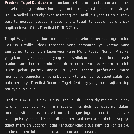
Prediksi Togel Kentucky
merupakan metode orang ataupun komunitas
tersebut mengkombinasikan angka untuk menghasilkan keluaran Angka
Jitu. Prediksi Kentucky akan membagikan Hasil jitu yang telah di racik
para temperatur ataupun master angka togel jitu setelah itu di untuk
bagikan lewat Situs Prediksi KENTUCKY ini.
Tetapi Wajib di ingatkan kembali kepada seluruh pecinta togel kalau
Seluruh Prediksi tidak terdapat yang sempurna ya, karena yang
sempurna itu cumalah kepunyaan yang Maha Kuasa. Namun Prediksi
yang kami bagikan ataupun yang kami sediakan pula bukan berarti asal-
asalan. Kami berani Jamin Seluruh Bocoran Kentucky Malam ini telah
lewat pakar peracik angka jitu yang sangat profesional serta
mempunyai pengalaman yang bertahun- tahun. Tidak terdapat salah nya
pula berupaya Prediksi Bocoran Togel Kentucky yang kami sajikan tiap
harinya di situs ini.
Prediksi BAYITOTO Selaku Situs Prediksi Jitu Kentucky malam ini, tidak
kurang ingat pula kami menegaskan kembali bahwasanya dalam
memilah situs situs prediksi harap berjaga- jaga, karena telah banyak
situs palsu yang berkeliaran di internet. Makanya kami himbau supaya
dapat memilah Bocoran Togel Kentucky yang situs kami sajikan selaku
landasan memilah angka jitu yang mau kamu pasang.