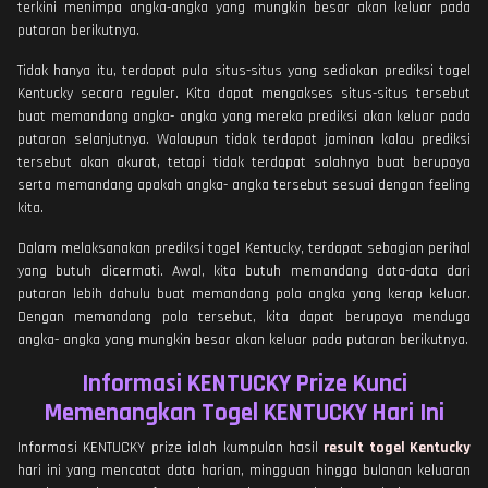
terkini menimpa angka-angka yang mungkin besar akan keluar pada
putaran berikutnya.
Tidak hanya itu, terdapat pula situs-situs yang sediakan prediksi togel
Kentucky secara reguler. Kita dapat mengakses situs-situs tersebut
buat memandang angka- angka yang mereka prediksi akan keluar pada
putaran selanjutnya. Walaupun tidak terdapat jaminan kalau prediksi
tersebut akan akurat, tetapi tidak terdapat salahnya buat berupaya
serta memandang apakah angka- angka tersebut sesuai dengan feeling
kita.
Dalam melaksanakan prediksi togel Kentucky, terdapat sebagian perihal
yang butuh dicermati. Awal, kita butuh memandang data-data dari
putaran lebih dahulu buat memandang pola angka yang kerap keluar.
Dengan memandang pola tersebut, kita dapat berupaya menduga
angka- angka yang mungkin besar akan keluar pada putaran berikutnya.
Informasi KENTUCKY Prize Kunci
Memenangkan Togel KENTUCKY Hari Ini
Informasi KENTUCKY prize ialah kumpulan hasil
result togel Kentucky
hari ini yang mencatat data harian, mingguan hingga bulanan keluaran