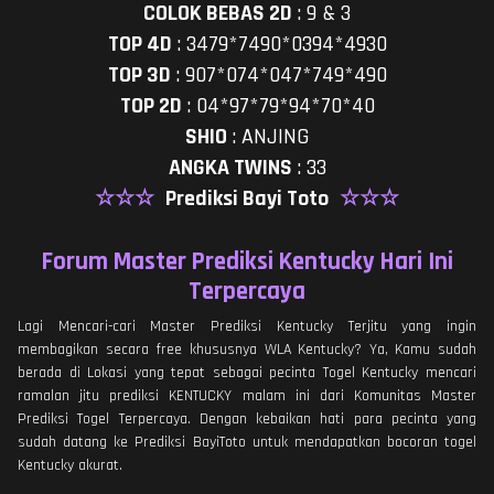
COLOK BEBAS 2D
:
9 & 3
TOP 4D
:
3479*7490*0394*4930
TOP 3D
:
907*074*047*749*490
TOP 2D
:
04*97*79*94*70*40
SHIO
:
ANJING
ANGKA TWINS
:
33
☆☆☆
Prediksi Bayi Toto
☆☆☆
Forum Master Prediksi Kentucky Hari Ini
Terpercaya
Lagi Mencari-cari Master Prediksi Kentucky Terjitu yang ingin
membagikan secara free khususnya WLA Kentucky? Ya, Kamu sudah
berada di Lokasi yang tepat sebagai pecinta Togel Kentucky mencari
ramalan jitu prediksi KENTUCKY malam ini dari Komunitas Master
Prediksi Togel Terpercaya. Dengan kebaikan hati para pecinta yang
sudah datang ke Prediksi BayiToto untuk mendapatkan bocoran togel
Kentucky akurat.