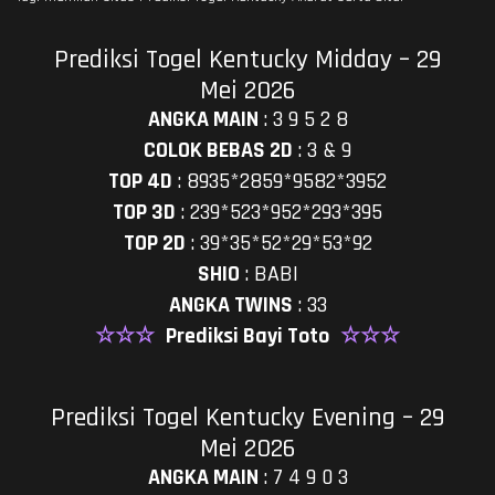
Prediksi Togel Kentucky Midday – 29
Mei 2026
ANGKA MAIN
:
3 9 5 2 8
COLOK BEBAS 2D
:
3 & 9
TOP 4D
:
8935*2859*9582*3952
TOP 3D
:
239*523*952*293*395
TOP 2D
:
39*35*52*29*53*92
SHIO
:
BABI
ANGKA TWINS
:
33
☆☆☆
Prediksi Bayi Toto
☆☆☆
Prediksi Togel Kentucky Evening – 29
Mei 2026
ANGKA MAIN
:
7 4 9 0 3