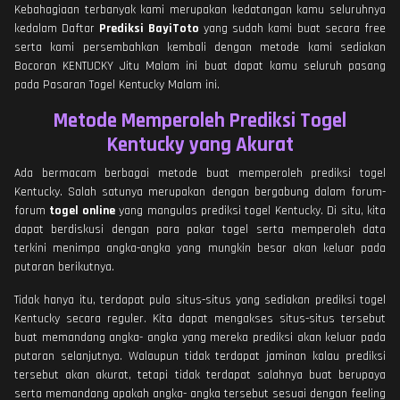
Kebahagiaan terbanyak kami merupakan kedatangan kamu seluruhnya
kedalam Daftar
Prediksi BayiToto
yang sudah kami buat secara free
serta kami persembahkan kembali dengan metode kami sediakan
Bocoran KENTUCKY Jitu Malam ini buat dapat kamu seluruh pasang
pada Pasaran Togel Kentucky Malam ini.
Metode Memperoleh Prediksi Togel
Kentucky yang Akurat
Ada bermacam berbagai metode buat memperoleh prediksi togel
Kentucky. Salah satunya merupakan dengan bergabung dalam forum-
forum
togel online
yang mangulas prediksi togel Kentucky. Di situ, kita
dapat berdiskusi dengan para pakar togel serta memperoleh data
terkini menimpa angka-angka yang mungkin besar akan keluar pada
putaran berikutnya.
Tidak hanya itu, terdapat pula situs-situs yang sediakan prediksi togel
Kentucky secara reguler. Kita dapat mengakses situs-situs tersebut
buat memandang angka- angka yang mereka prediksi akan keluar pada
putaran selanjutnya. Walaupun tidak terdapat jaminan kalau prediksi
tersebut akan akurat, tetapi tidak terdapat salahnya buat berupaya
serta memandang apakah angka- angka tersebut sesuai dengan feeling