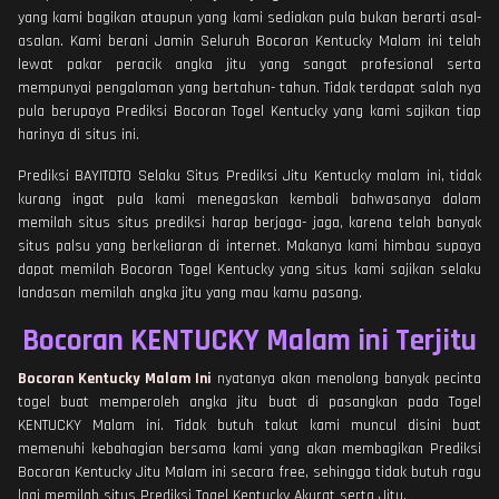
yang kami bagikan ataupun yang kami sediakan pula bukan berarti asal-
asalan. Kami berani Jamin Seluruh Bocoran Kentucky Malam ini telah
lewat pakar peracik angka jitu yang sangat profesional serta
mempunyai pengalaman yang bertahun- tahun. Tidak terdapat salah nya
pula berupaya Prediksi Bocoran Togel Kentucky yang kami sajikan tiap
harinya di situs ini.
Prediksi BAYITOTO Selaku Situs Prediksi Jitu Kentucky malam ini, tidak
kurang ingat pula kami menegaskan kembali bahwasanya dalam
memilah situs situs prediksi harap berjaga- jaga, karena telah banyak
situs palsu yang berkeliaran di internet. Makanya kami himbau supaya
dapat memilah Bocoran Togel Kentucky yang situs kami sajikan selaku
landasan memilah angka jitu yang mau kamu pasang.
Bocoran KENTUCKY Malam ini Terjitu
Bocoran Kentucky Malam Ini
nyatanya akan menolong banyak pecinta
togel buat memperoleh angka jitu buat di pasangkan pada Togel
KENTUCKY Malam ini. Tidak butuh takut kami muncul disini buat
memenuhi kebahagian bersama kami yang akan membagikan Prediksi
Bocoran Kentucky Jitu Malam ini secara free, sehingga tidak butuh ragu
lagi memilah situs Prediksi Togel Kentucky Akurat serta Jitu.