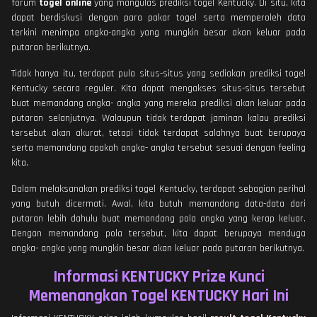
forum
togel online
yang mangulas prediksi togel Kentucky. Di situ, kita
dapat berdiskusi dengan para pakar togel serta memperoleh data
terkini menimpa angka-angka yang mungkin besar akan keluar pada
putaran berikutnya.
Tidak hanya itu, terdapat pula situs-situs yang sediakan prediksi togel
Kentucky secara reguler. Kita dapat mengakses situs-situs tersebut
buat memandang angka- angka yang mereka prediksi akan keluar pada
putaran selanjutnya. Walaupun tidak terdapat jaminan kalau prediksi
tersebut akan akurat, tetapi tidak terdapat salahnya buat berupaya
serta memandang apakah angka- angka tersebut sesuai dengan feeling
kita.
Dalam melaksanakan prediksi togel Kentucky, terdapat sebagian perihal
yang butuh dicermati. Awal, kita butuh memandang data-data dari
putaran lebih dahulu buat memandang pola angka yang kerap keluar.
Dengan memandang pola tersebut, kita dapat berupaya menduga
angka- angka yang mungkin besar akan keluar pada putaran berikutnya.
Informasi KENTUCKY Prize Kunci
Memenangkan Togel KENTUCKY Hari Ini