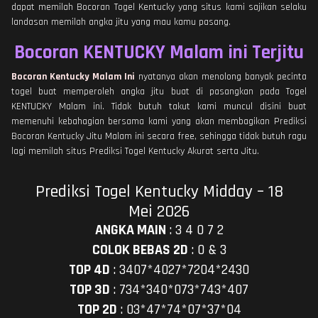
dapat memilah Bocoran Togel Kentucky yang situs kami sajikan selaku
landasan memilah angka jitu yang mau kamu pasang.
Bocoran KENTUCKY Malam ini Terjitu
Bocoran Kentucky Malam Ini
nyatanya akan menolong banyak pecinta
togel buat memperoleh angka jitu buat di pasangkan pada Togel
KENTUCKY Malam ini. Tidak butuh takut kami muncul disini buat
memenuhi kebahagian bersama kami yang akan membagikan Prediksi
Bocoran Kentucky Jitu Malam ini secara free, sehingga tidak butuh ragu
lagi memilah situs Prediksi Togel Kentucky Akurat serta Jitu.
Prediksi Togel Kentucky Midday – 18
Mei 2026
ANGKA MAIN
:
3 4 0 7 2
COLOK BEBAS 2D
:
0 & 3
TOP 4D
:
3407*4027*7204*2430
TOP 3D
:
734*340*073*743*407
TOP 2D
:
03*47*74*07*37*04