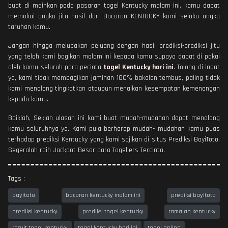
buat di mainkan pada pasaran togel Kentucky malam ini, kamu dapat
memakai angka jitu hasil dari Bocoran KENTUCKY kami selaku angka
taruhan kamu.
Jangan hingga melupakan peluang dengan hasil prediksi-prediksi jitu
yang telah kami bagikan malam ini kepada kamu supaya dapat di pakai
oleh kamu seluruh para pecinta
togel Kentucky hari ini
. Tolong di ingat
ya, kami tidak membagikan jaminan 100% bakalan tembus, paling tidak
kami menolong tingkatkan ataupun menaikan kesempatan kemenangan
kepada kamu.
Baiklah, Sekian ulasan ini kami buat mudah-mudahan dapat menolong
kamu seluruhnya ya. Kami pula berharap mudah- mudahan kamu puas
terhadap prediksi Kentucky yang kami sajikan di situs Prediksi BayiToto.
Segeralah raih Jackpot Besar para Togellers Tercinta.
Tags :
bayitoto
bocoran kentucky malam ini
prediksi bayitoto
prediksi kentucky
prediksi togel kentucky
ramalan kentucky
result togel kentucky
togel kentucky hari ini
togel online