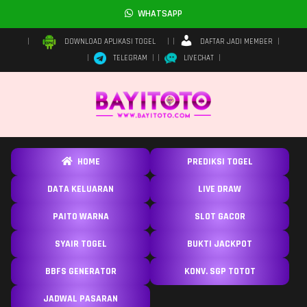
WHATSAPP
DAFTAR JADI MEMBER
DOWNLOAD APLIKASI TOGEL
TELEGRAM
LIVECHAT
HOME
PREDIKSI TOGEL
DATA KELUARAN
LIVE DRAW
PAITO WARNA
SLOT GACOR
SYAIR TOGEL
BUKTI JACKPOT
BBFS GENERATOR
KONV. SGP TOTOT
JADWAL PASARAN