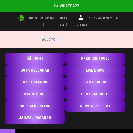
WHATSAPP
DAFTAR JADI MEMBER
DOWNLOAD APLIKASI TOGEL
TELEGRAM
LIVECHAT
HOME
PREDIKSI TOGEL
DATA KELUARAN
LIVE DRAW
PAITO WARNA
SLOT GACOR
SYAIR TOGEL
BUKTI JACKPOT
BBFS GENERATOR
KONV. SGP TOTOT
JADWAL PASARAN