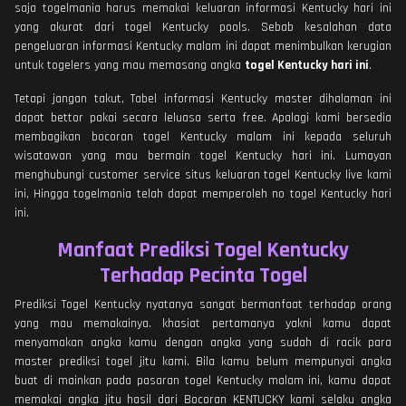
saja togelmania harus memakai keluaran informasi Kentucky hari ini
yang akurat dari togel Kentucky pools. Sebab kesalahan data
pengeluaran informasi Kentucky malam ini dapat menimbulkan kerugian
untuk togelers yang mau memasang angka
togel Kentucky hari ini
.
Tetapi jangan takut, Tabel informasi Kentucky master dihalaman ini
dapat bettor pakai secara leluasa serta free. Apalagi kami bersedia
membagikan bocoran togel Kentucky malam ini kepada seluruh
wisatawan yang mau bermain togel Kentucky hari ini. Lumayan
menghubungi customer service situs keluaran togel Kentucky live kami
ini, Hingga togelmania telah dapat memperoleh no togel Kentucky hari
ini.
Manfaat Prediksi Togel Kentucky
Terhadap Pecinta Togel
Prediksi Togel Kentucky nyatanya sangat bermanfaat terhadap orang
yang mau memakainya. khasiat pertamanya yakni kamu dapat
menyamakan angka kamu dengan angka yang sudah di racik para
master prediksi togel jitu kami. Bila kamu belum mempunyai angka
buat di mainkan pada pasaran togel Kentucky malam ini, kamu dapat
memakai angka jitu hasil dari Bocoran KENTUCKY kami selaku angka