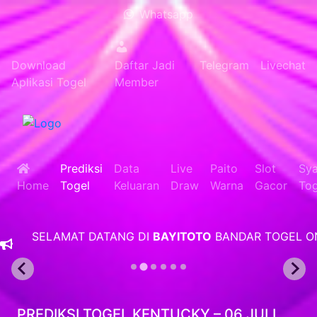
Whatsapp
Download
Daftar Jadi
Telegram
Livechat
Aplikasi Togel
Member
Prediksi
Data
Live
Paito
Slot
Sya
Home
Togel
Keluaran
Draw
Warna
Gacor
Tog
ELAMAT DATANG DI
BAYITOTO
BANDAR TOGEL ONLINE D
PREDIKSI TOGEL KENTUCKY – 06 JULI