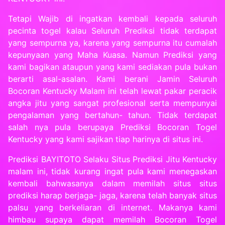
Tetapi Wajib di ingatkan kembali kepada seluruh
pecinta togel kalau Seluruh Prediksi tidak terdapat
yang sempurna ya, karena yang sempurna itu cumalah
kepunyaan yang Maha Kuasa. Namun Prediksi yang
kami bagikan ataupun yang kami sediakan pula bukan
berarti asal-asalan. Kami berani Jamin Seluruh
Bocoran Kentucky Malam ini telah lewat pakar peracik
angka jitu yang sangat profesional serta mempunyai
pengalaman yang bertahun- tahun. Tidak terdapat
salah nya pula berupaya Prediksi Bocoran Togel
Kentucky yang kami sajikan tiap harinya di situs ini.
Prediksi BAYITOTO Selaku Situs Prediksi Jitu Kentucky
malam ini, tidak kurang ingat pula kami menegaskan
kembali bahwasanya dalam memilah situs situs
prediksi harap berjaga- jaga, karena telah banyak situs
palsu yang berkeliaran di internet. Makanya kami
himbau supaya dapat memilah Bocoran Togel