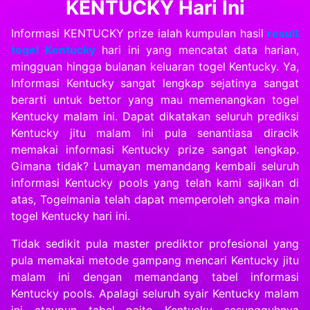
KENTUCKY Hari Ini
Informasi KENTUCKY prize ialah kumpulan hasil
result
togel Kentucky
hari ini yang mencatat data harian,
mingguan hingga bulanan keluaran togel Kentucky. Ya,
Informasi Kentucky sangat lengkap sejatinya sangat
berarti untuk bettor yang mau memenangkan togel
Kentucky malam ini. Dapat dikatakan seluruh prediksi
Kentucky jitu malam ini pula senantiasa diracik
memakai informasi Kentucky prize sangat lengkap.
Gimana tidak? Lumayan memandang kembali seluruh
informasi Kentucky pools yang telah kami sajikan di
atas, Togelmania telah dapat memperoleh angka main
togel Kentucky hari ini.
Tidak sedikit pula master prediktor profesional yang
pula memakai metode gampang mencari Kentucky jitu
malam ini dengan memandang tabel informasi
Kentucky pools. Apalagi seluruh syair Kentucky malam