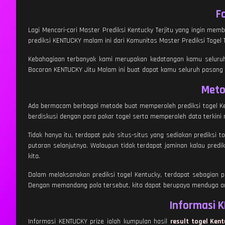
F
Lagi Mencari-cari Master Prediksi Kentucky Terjitu yang ingin me
prediksi KENTUCKY malam ini dari Komunitas Master Prediksi Togel 
Kebahagiaan terbanyak kami merupakan kedatangan kamu seluru
Bocoran KENTUCKY Jitu Malam ini buat dapat kamu seluruh pasang 
Meto
Ada bermacam berbagai metode buat memperoleh prediksi togel K
berdiskusi dengan para pakar togel serta memperoleh data terkini
Tidak hanya itu, terdapat pula situs-situs yang sediakan prediks
putaran selanjutnya. Walaupun tidak terdapat jaminan kalau pred
kita.
Dalam melaksanakan prediksi togel Kentucky, terdapat sebagian p
Dengan memandang pola tersebut, kita dapat berupaya menduga an
Informasi 
Informasi KENTUCKY prize ialah kumpulan hasil
result togel Ken