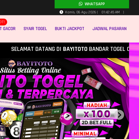
WHATSAPP
Kamis, 06 Agu 2026 (
01:42:45 AM
)
T GACOR
SYAIR TOGEL
BUKTI JACKPOT
JADWAL PASARAN
MAT DATANG DI
BAYITOTO
BANDAR TOGEL ONLINE DAN SI