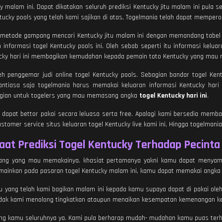
malam ini. Dapat dikatakan seluruh prediksi Kentucky jitu malam ini pula se
ky pools yang telah kami sajikan di atas, Togelmania telah dapat memperole
i metode gampang mencari Kentucky jitu malam ini dengan memandang tabel i
informasi togel Kentucky pools ini. Oleh sebab seperti itu informasi keluar
ntucky hari ini membagikan kemudahan kepada pemain toto Kentucky yang ma
leh penggemar judi online togel Kentucky pools. Sebagian bandar togel Ken
antiasa saja togelmania harus memakai keluaran informasi Kentucky hari 
rugian untuk togelers yang mau memasang angka
togel Kentucky hari ini
.
ni dapat bettor pakai secara leluasa serta free. Apalagi kami bersedia mem
omer service situs keluaran togel Kentucky live kami ini, Hingga togelmania
at Prediksi Togel Kentucky Terhadap Pecinta
orang yang mau memakainya. khasiat pertamanya yakni kamu dapat menya
i mainkan pada pasaran togel Kentucky malam ini, kamu dapat memakai angka 
itu yang telah kami bagikan malam ini kepada kamu supaya dapat di pakai ol
tidak kami menolong tingkatkan ataupun menaikan kesempatan kemenangan k
g kamu seluruhnya ya. Kami pula berharap mudah- mudahan kamu puas terhada