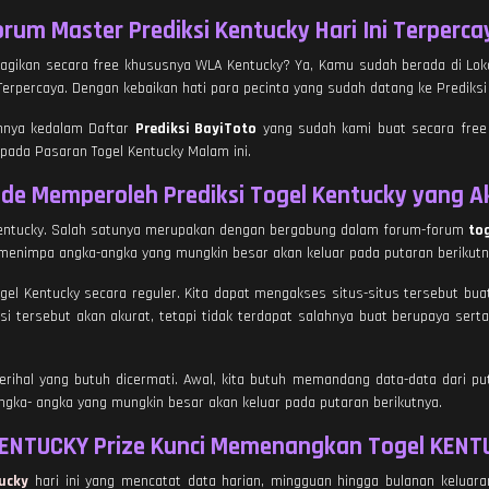
orum Master Prediksi Kentucky Hari Ini Terperca
mbagikan secara free khususnya WLA Kentucky? Ya, Kamu sudah berada di Loka
Terpercaya. Dengan kebaikan hati para pecinta yang sudah datang ke Prediks
hnya kedalam Daftar
Prediksi BayiToto
yang sudah kami buat secara free
pada Pasaran Togel Kentucky Malam ini.
de Memperoleh Prediksi Togel Kentucky yang A
entucky. Salah satunya merupakan dengan bergabung dalam forum-forum
tog
 menimpa angka-angka yang mungkin besar akan keluar pada putaran berikutn
i togel Kentucky secara reguler. Kita dapat mengakses situs-situs tersebut 
iksi tersebut akan akurat, tetapi tidak terdapat salahnya buat berupaya se
erihal yang butuh dicermati. Awal, kita butuh memandang data-data dari p
gka- angka yang mungkin besar akan keluar pada putaran berikutnya.
KENTUCKY Prize Kunci Memenangkan Togel KENTUC
tucky
hari ini yang mencatat data harian, mingguan hingga bulanan keluaran