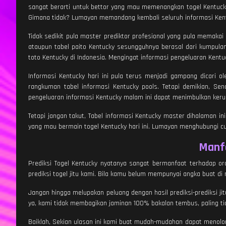
sangat berarti untuk bettor yang mau memenangkan togel Kentucky 
Gimana tidak? Lumayan memandang kembali seluruh informasi Kentuc
Tidak sedikit pula master prediktor profesional yang pula memaka
ataupun tabel paito Kentucky sesungguhnya berasal dari kumpulan 
toto Kentucky di Indonesia. Mengingat informasi pengeluaran Ke
Informasi Kentucky hari ini pula terus menjadi gampang dicari o
rangkuman tabel informasi Kentucky pools. Tetapi demikian, Sen
pengeluaran informasi Kentucky malam ini dapat menimbulkan ke
Tetapi jangan takut, Tabel informasi Kentucky master dihalaman i
yang mau bermain togel Kentucky hari ini. Lumayan menghubungi cust
Manfa
Prediksi Togel Kentucky nyatanya sangat bermanfaat terhadap 
prediksi togel jitu kami. Bila kamu belum mempunyai angka buat d
Jangan hingga melupakan peluang dengan hasil prediksi-prediksi j
ya, kami tidak membagikan jaminan 100% bakalan tembus, paling 
Baiklah, Sekian ulasan ini kami buat mudah-mudahan dapat menolon