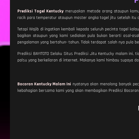
Prediksi Togel Kentucky
merupakan metode orang ataupun komuni
racik para temperatur ataupun master angka togel jitu setelah itu d
Tetapi Wajib di ingatkan kembali kepada seluruh pecinta togel ka
bagikan ataupun yang kami sediakan pula bukan berarti asal-asa
pengalaman yang bertahun- tahun. Tidak terdapat salah nya pula beru
Prediksi BAYITOTO Selaku Situs Prediksi Jitu Kentucky malam ini, 
palsu yang berkeliaran di internet. Makanya kami himbau supaya d
Bocoran Kentucky Malam Ini
nyatanya akan menolong banyak pecin
kebahagian bersama kami yang akan membagikan Prediksi Bocoran Ken