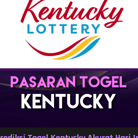
rediksi Togel Kentucky Akurat Hari I