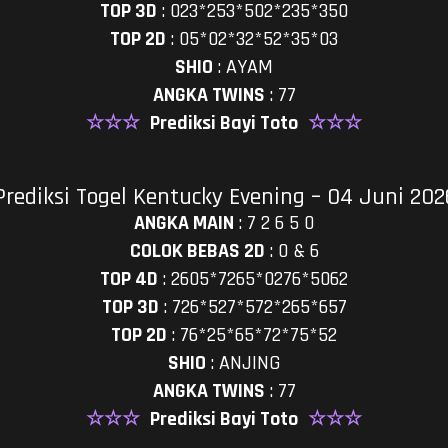
TOP 3D
:
023*253*502*235*350
TOP 2D
:
05*02*32*52*35*03
SHIO
:
AYAM
ANGKA TWINS
:
77
☆☆☆
Prediksi Bayi Toto
☆☆☆
Prediksi Togel Kentucky Evening – 04 Juni 202
ANGKA MAIN
:
7 2 6 5 0
COLOK BEBAS 2D
:
0 & 6
TOP 4D
:
2605*7265*0276*5062
TOP 3D
:
726*527*572*265*657
TOP 2D
:
76*25*65*72*75*52
SHIO
:
ANJING
ANGKA TWINS
:
77
☆☆☆
Prediksi Bayi Toto
☆☆☆