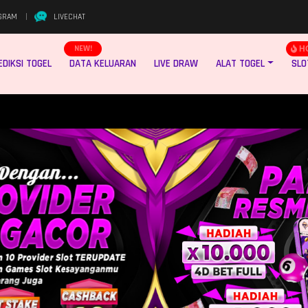
GRAM
LIVECHAT
EDIKSI TOGEL
DATA KELUARAN
LIVE DRAW
ALAT TOGEL
SLO
SELA