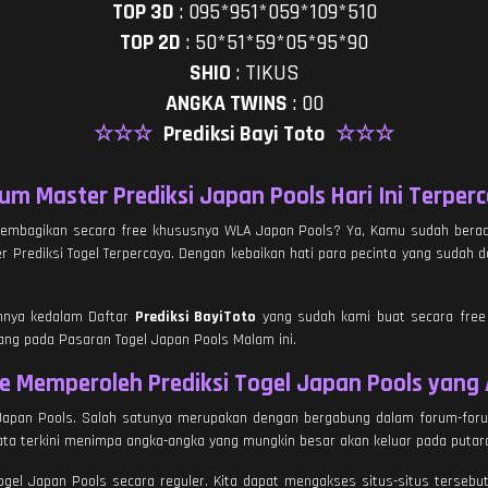
TOP 3D
:
095*951*059*109*510
TOP 2D
:
50*51*59*05*95*90
SHIO
:
TIKUS
ANGKA TWINS
:
00
☆☆☆
Prediksi Bayi Toto
☆☆☆
um Master Prediksi Japan Pools Hari Ini Terper
n membagikan secara free khususnya WLA Japan Pools? Ya, Kamu sudah berad
r Prediksi Togel Terpercaya. Dengan kebaikan hati para pecinta yang sudah 
hnya kedalam Daftar
Prediksi BayiToto
yang sudah kami buat secara free
ng pada Pasaran Togel Japan Pools Malam ini.
 Memperoleh Prediksi Togel Japan Pools yang
Japan Pools. Salah satunya merupakan dengan bergabung dalam forum-fo
ata terkini menimpa angka-angka yang mungkin besar akan keluar pada putara
i togel Japan Pools secara reguler. Kita dapat mengakses situs-situs ters