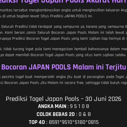
nitas tersebut mengkombinasikan angka untuk menghasilkan keluaran Angka 
u di untuk bagikan lewat Situs Prediksi JAPAN POOLS ini.
lau Seluruh Prediksi tidak terdapat yang sempurna ya, karena yang sempurn
an. Kami berani Jamin Seluruh Bocoran Japan Pools Malam ini telah lewat 
upaya Prediksi Bocoran Togel Japan Pools yang kami sajikan tiap harinya di si
ni, tidak kurang ingat pula kami menegaskan kembali bahwasanya dalam memi
paya dapat memilah Bocoran Togel Japan Pools yang situs kami sajikan selak
Bocoran JAPAN POOLS Malam ini Terjitu
pecinta togel buat memperoleh angka jitu buat di pasangkan pada Togel J
ocoran Japan Pools Jitu Malam ini secara free, sehingga tidak butuh ragu l
Prediksi Togel Japan Pools – 30 Juni 2026
ANGKA MAIN
:
9 5 1 0 8
COLOK BEBAS 2D
:
0 & 8
TOP 4D
:
8591*9510*5180*0815