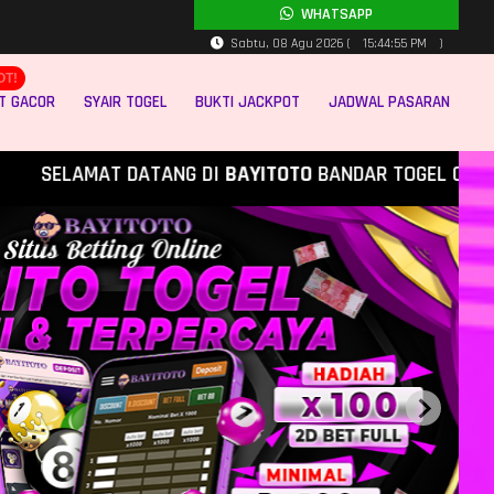
WHATSAPP
Sabtu, 08 Agu 2026 (
15:44:55 PM
)
T GACOR
SYAIR TOGEL
BUKTI JACKPOT
JADWAL PASARAN
AMAT DATANG DI
BAYITOTO
BANDAR TOGEL ONLINE DAN S