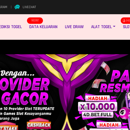
GRAM
LIVECHAT
EDIKSI TOGEL
DATA KELUARAN
LIVE DRAW
ALAT TOGEL
SLO
SEL