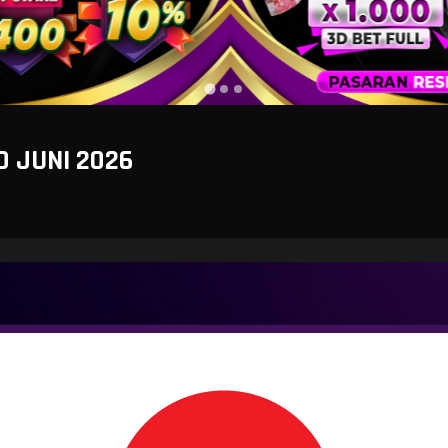
0 JUNI 2026