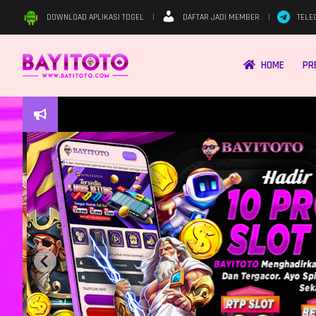
DAFTAR JADI MEMBER
TELE
DOWNLOAD APLIKASI TOGEL
HOME
PR