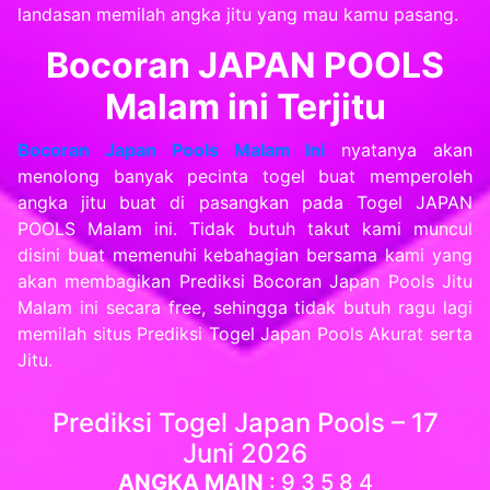
landasan memilah angka jitu yang mau kamu pasang.
Bocoran JAPAN POOLS
Malam ini Terjitu
Bocoran Japan Pools Malam Ini
nyatanya akan
menolong banyak pecinta togel buat memperoleh
angka jitu buat di pasangkan pada Togel JAPAN
POOLS Malam ini. Tidak butuh takut kami muncul
disini buat memenuhi kebahagian bersama kami yang
akan membagikan Prediksi Bocoran Japan Pools Jitu
Malam ini secara free, sehingga tidak butuh ragu lagi
memilah situs Prediksi Togel Japan Pools Akurat serta
Jitu.
Prediksi Togel Japan Pools – 17
Juni 2026
ANGKA MAIN
:
9 3 5 8 4