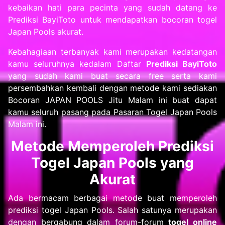
kebaikan hati para pecinta yang sudah datang ke
Prediksi BayiToto untuk mendapatkan bocoran togel
Japan Pools akurat.
Kebahagiaan terbanyak kami merupakan kedatangan
kamu seluruhnya kedalam Daftar
Prediksi BayiToto
yang sudah kami buat secara free serta kami
persembahkan kembali dengan metode kami sediakan
Bocoran JAPAN POOLS Jitu Malam ini buat dapat
kamu seluruh pasang pada Pasaran Togel Japan Pools
Malam ini.
Metode Memperoleh Prediksi
Togel Japan Pools yang
Akurat
Ada bermacam berbagai metode buat memperoleh
prediksi togel Japan Pools. Salah satunya merupakan
dengan bergabung dalam forum-forum
togel online