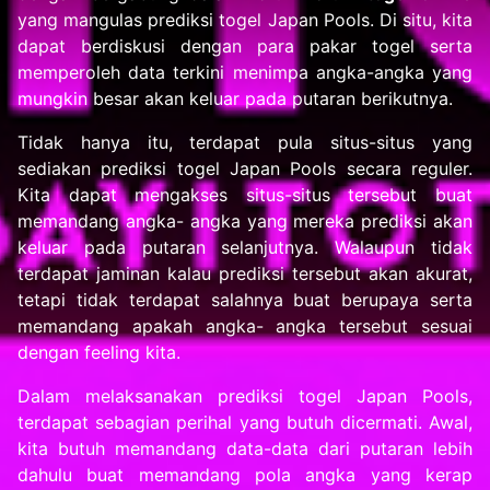
yang mangulas prediksi togel Japan Pools. Di situ, kita
dapat berdiskusi dengan para pakar togel serta
memperoleh data terkini menimpa angka-angka yang
mungkin besar akan keluar pada putaran berikutnya.
Tidak hanya itu, terdapat pula situs-situs yang
sediakan prediksi togel Japan Pools secara reguler.
Kita dapat mengakses situs-situs tersebut buat
memandang angka- angka yang mereka prediksi akan
keluar pada putaran selanjutnya. Walaupun tidak
terdapat jaminan kalau prediksi tersebut akan akurat,
tetapi tidak terdapat salahnya buat berupaya serta
memandang apakah angka- angka tersebut sesuai
dengan feeling kita.
Dalam melaksanakan prediksi togel Japan Pools,
terdapat sebagian perihal yang butuh dicermati. Awal,
kita butuh memandang data-data dari putaran lebih
dahulu buat memandang pola angka yang kerap