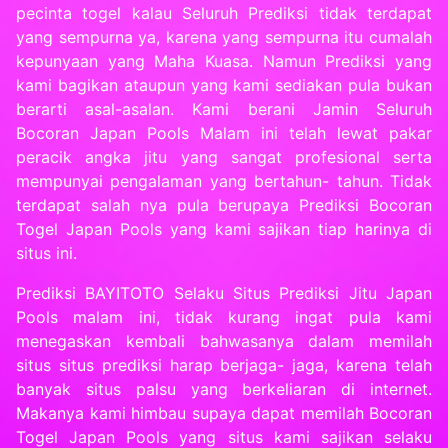
pecinta togel kalau Seluruh Prediksi tidak terdapat
yang sempurna ya, karena yang sempurna itu cumalah
kepunyaan yang Maha Kuasa. Namun Prediksi yang
kami bagikan ataupun yang kami sediakan pula bukan
berarti asal-asalan. Kami berani Jamin Seluruh
Bocoran Japan Pools Malam ini telah lewat pakar
peracik angka jitu yang sangat profesional serta
mempunyai pengalaman yang bertahun- tahun. Tidak
terdapat salah nya pula berupaya Prediksi Bocoran
Togel Japan Pools yang kami sajikan tiap harinya di
situs ini.
Prediksi BAYITOTO Selaku Situs Prediksi Jitu Japan
Pools malam ini, tidak kurang ingat pula kami
menegaskan kembali bahwasanya dalam memilah
situs situs prediksi harap berjaga- jaga, karena telah
banyak situs palsu yang berkeliaran di internet.
Makanya kami himbau supaya dapat memilah Bocoran
Togel Japan Pools yang situs kami sajikan selaku