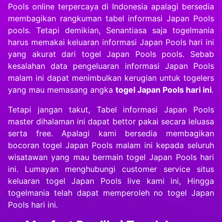
Pools online terpercaya di Indonesia apalagi bersedia
membagikan rangkuman tabel informasi Japan Pools
pools. Tetapi demikian, Senantiasa saja togelmania
harus memakai keluaran informasi Japan Pools hari ini
yang akurat dari togel Japan Pools pools. Sebab
kesalahan data pengeluaran informasi Japan Pools
malam ini dapat menimbulkan kerugian untuk togelers
yang mau memasang angka
togel Japan Pools hari ini
.
Tetapi jangan takut, Tabel informasi Japan Pools
master dihalaman ini dapat bettor pakai secara leluasa
serta free. Apalagi kami bersedia membagikan
bocoran togel Japan Pools malam ini kepada seluruh
wisatawan yang mau bermain togel Japan Pools hari
ini. Lumayan menghubungi customer service situs
keluaran togel Japan Pools live kami ini, Hingga
togelmania telah dapat memperoleh no togel Japan
Pools hari ini.