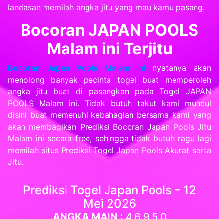
landasan memilah angka jitu yang mau kamu pasang.
Bocoran JAPAN POOLS
Malam ini Terjitu
Bocoran Japan Pools Malam Ini
nyatanya akan
menolong banyak pecinta togel buat memperoleh
angka jitu buat di pasangkan pada Togel JAPAN
POOLS Malam ini. Tidak butuh takut kami muncul
disini buat memenuhi kebahagian bersama kami yang
akan membagikan Prediksi Bocoran Japan Pools Jitu
Malam ini secara free, sehingga tidak butuh ragu lagi
memilah situs Prediksi Togel Japan Pools Akurat serta
Jitu.
Prediksi Togel Japan Pools – 12
Mei 2026
ANGKA MAIN
:
4 6 9 5 0