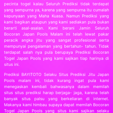
pecinta togel kalau Seluruh Prediksi tidak terdapat
yang sempurna ya, karena yang sempurna itu cumalah
kepunyaan yang Maha Kuasa. Namun Prediksi yang
kami bagikan ataupun yang kami sediakan pula bukan
berarti asal-asalan. Kami berani Jamin Seluruh
Bocoran Japan Pools Malam ini telah lewat pakar
peracik angka jitu yang sangat profesional serta
mempunyai pengalaman yang bertahun- tahun. Tidak
terdapat salah nya pula berupaya Prediksi Bocoran
Togel Japan Pools yang kami sajikan tiap harinya di
situs ini.
Prediksi BAYITOTO Selaku Situs Prediksi Jitu Japan
Pools malam ini, tidak kurang ingat pula kami
menegaskan kembali bahwasanya dalam memilah
situs situs prediksi harap berjaga- jaga, karena telah
banyak situs palsu yang berkeliaran di internet.
Makanya kami himbau supaya dapat memilah Bocoran
Togel Japan Pools yang situs kami sajikan selaku