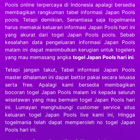
Pools online terpercaya di Indonesia apalagi bersedia
membagikan rangkuman tabel informasi Japan Pools
pools. Tetapi demikian, Senantiasa saja togelmania
harus memakai keluaran informasi Japan Pools hari ini
yang akurat dari togel Japan Pools pools. Sebab
kesalahan data pengeluaran informasi Japan Pools
malam ini dapat menimbulkan kerugian untuk togelers
yang mau memasang angka
togel Japan Pools hari ini
.
Tetapi jangan takut, Tabel informasi Japan Pools
master dihalaman ini dapat bettor pakai secara leluasa
serta free. Apalagi kami bersedia membagikan
bocoran togel Japan Pools malam ini kepada seluruh
wisatawan yang mau bermain togel Japan Pools hari
ini. Lumayan menghubungi customer service situs
keluaran togel Japan Pools live kami ini, Hingga
togelmania telah dapat memperoleh no togel Japan
Pools hari ini.