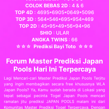
COLOK BEBAS 2D
:
4 & 6
TOP 4D
:
4695*6905*0649*5096
TOP 3D
:
564*546*695*954*469
TOP 2D
:
45*95*49*56*94*96
SHIO
:
ULAR
ANGKA TWINS
:
66
☆☆☆
Prediksi Bayi Toto
☆☆☆
Forum Master Prediksi Japan
Pools Hari Ini Terpercaya
Lagi Mencari-cari Master Prediksi Japan Pools Terjitu
yang ingin membagikan secara free khususnya WLA
Japan Pools? Ya, Kamu sudah berada di Lokasi yang
tepat sebagai pecinta Togel Japan Pools mencari
ramalan jitu prediksi JAPAN POOLS malam ini dari
Komunitas Master Prediksi Togel Terpercaya. Dengan