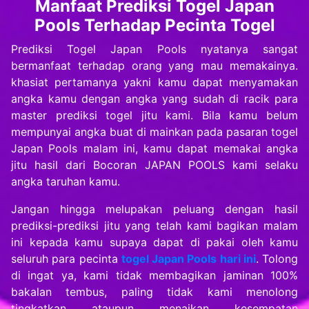
Manfaat Prediksi Togel Japan
Pools Terhadap Pecinta Togel
Prediksi Togel Japan Pools nyatanya sangat
bermanfaat terhadap orang yang mau memakainya.
khasiat pertamanya yakni kamu dapat menyamakan
angka kamu dengan angka yang sudah di racik para
master prediksi togel jitu kami. Bila kamu belum
mempunyai angka buat di mainkan pada pasaran togel
Japan Pools malam ini, kamu dapat memakai angka
jitu hasil dari Bocoran JAPAN POOLS kami selaku
angka taruhan kamu.
Jangan hingga melupakan peluang dengan hasil
prediksi-prediksi jitu yang telah kami bagikan malam
ini kepada kamu supaya dapat di pakai oleh kamu
seluruh para pecinta
togel Japan Pools hari ini
. Tolong
di ingat ya, kami tidak membagikan jaminan 100%
bakalan tembus, paling tidak kami menolong
tingkatkan ataupun menaikan kesempatan