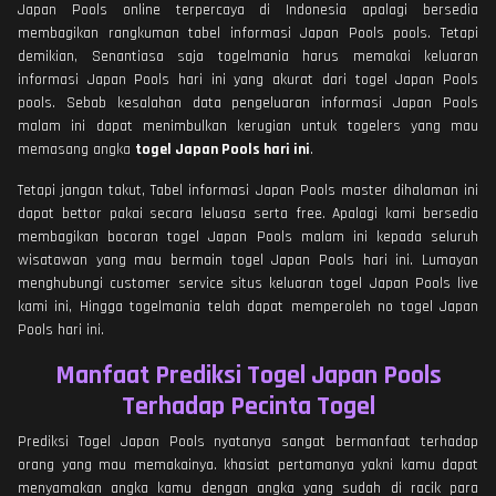
Japan Pools online terpercaya di Indonesia apalagi bersedia
membagikan rangkuman tabel informasi Japan Pools pools. Tetapi
demikian, Senantiasa saja togelmania harus memakai keluaran
informasi Japan Pools hari ini yang akurat dari togel Japan Pools
pools. Sebab kesalahan data pengeluaran informasi Japan Pools
malam ini dapat menimbulkan kerugian untuk togelers yang mau
memasang angka
togel Japan Pools hari ini
.
Tetapi jangan takut, Tabel informasi Japan Pools master dihalaman ini
dapat bettor pakai secara leluasa serta free. Apalagi kami bersedia
membagikan bocoran togel Japan Pools malam ini kepada seluruh
wisatawan yang mau bermain togel Japan Pools hari ini. Lumayan
menghubungi customer service situs keluaran togel Japan Pools live
kami ini, Hingga togelmania telah dapat memperoleh no togel Japan
Pools hari ini.
Manfaat Prediksi Togel Japan Pools
Terhadap Pecinta Togel
Prediksi Togel Japan Pools nyatanya sangat bermanfaat terhadap
orang yang mau memakainya. khasiat pertamanya yakni kamu dapat
menyamakan angka kamu dengan angka yang sudah di racik para