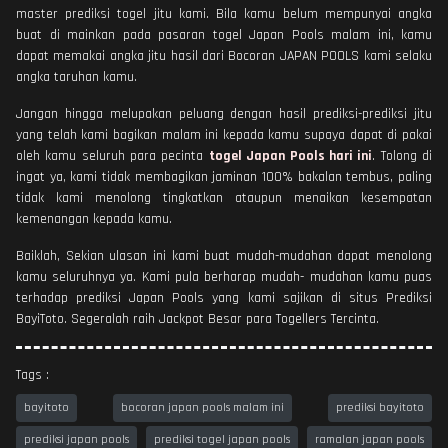
master prediksi togel jitu kami. Bila kamu belum mempunyai angka
buat di mainkan pada pasaran togel Japan Pools malam ini, kamu
dapat memakai angka jitu hasil dari Bocoran JAPAN POOLS kami selaku
angka taruhan kamu.
Jangan hingga melupakan peluang dengan hasil prediksi-prediksi jitu
yang telah kami bagikan malam ini kepada kamu supaya dapat di pakai
oleh kamu seluruh para pecinta
togel Japan Pools hari ini
. Tolong di
ingat ya, kami tidak membagikan jaminan 100% bakalan tembus, paling
tidak kami menolong tingkatkan ataupun menaikan kesempatan
kemenangan kepada kamu.
Baiklah, Sekian ulasan ini kami buat mudah-mudahan dapat menolong
kamu seluruhnya ya. Kami pula berharap mudah- mudahan kamu puas
terhadap prediksi Japan Pools yang kami sajikan di situs Prediksi
BayiToto. Segeralah raih Jackpot Besar para Togellers Tercinta.
Tags :
bayitoto
bocoran japan pools malam ini
prediksi bayitoto
prediksi japan pools
prediksi togel japan pools
ramalan japan pools