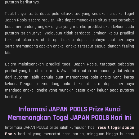
putaran berikutnya.
Tidak hanya itu, terdapat pula situs-situs yang sediakan prediksi togel
Japan Pools secara reguler. Kita dapat mengakses situs-situs tersebut
buat memandang angka- angka yang mereka prediksi akan keluar pada
putaran selanjutnya. Walaupun tidak terdapat jaminan kalau prediksi
tersebut akan akurat, tetapi tidak terdapat salahnya buat berupaya
serta memandang apakah angka- angka tersebut sesuai dengan feeling
kita.
Dalam melaksanakan prediksi togel Japan Pools, terdapat sebagian
perihal yang butuh dicermati. Awal, kita butuh memandang data-data
dari putaran lebih dahulu buat memandang pola angka yang kerap
keluar. Dengan memandang pola tersebut, kita dapat berupaya
menduga angka- angka yang mungkin besar akan keluar pada putaran
berikutnya.
Informasi JAPAN POOLS Prize Kunci
Memenangkan Togel JAPAN POOLS Hari Ini
Informasi JAPAN POOLS prize ialah kumpulan hasil
result togel Japan
Pools
hari ini yang mencatat data harian, mingguan hingga bulanan