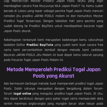
Lagi Mencari-cari Master Prediksi Japan Pools Terjitu yang ingin
membagikan secara free khususnya WLA Japan Pools? Ya, Kamu sudah
berada di Lokasi yang tepat sebagai pecinta Togel Japan Pools mencari
ramalan jitu prediksi JAPAN POOLS malam ini dari Komunitas Master
Prediksi Togel Terpercaya. Dengan kebaikan hati para pecinta yang
sudah datang ke Prediksi BayiToto untuk mendapatkan bocoran togel
Japan Pools akurat.
Kebahagiaan terbanyak kami merupakan kedatangan kamu seluruhnya
kedalam Daftar
Prediksi BayiToto
yang sudah kami buat secara free
serta kami persembahkan kembali dengan metode kami sediakan
Bocoran JAPAN POOLS Jitu Malam ini buat dapat kamu seluruh pasang
pada Pasaran Togel Japan Pools Malam ini.
Metode Memperoleh Prediksi Togel Japan
Pools yang Akurat
Ada bermacam berbagai metode buat memperoleh prediksi togel Japan
Pools. Salah satunya merupakan dengan bergabung dalam forum-
forum
togel online
yang mangulas prediksi togel Japan Pools. Di situ,
kita dapat berdiskusi dengan para pakar togel serta memperoleh data
terkini menimpa angka-angka yang mungkin besar akan keluar pada