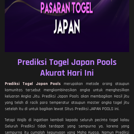
Prediksi Togel Japan Pools
Akurat Hari Ini
Prediksi Togel Japan Pools
merupakan metode orang ataupun
komunitas tersebut mengkombinasikan angka untuk menghasilkan
keluaran Angka Jitu. Prediksi Japan Pools akan membagikan Hasil jitu
yang telah di racik para temperatur ataupun master angka togel jitu
setelah itu di untuk bagikan lewat Situs Prediksi JAPAN POOLS ini.
Tetapi Wajib di ingatkan kembali kepada seluruh pecinta togel kalau
Seluruh Prediksi tidak terdapat yang sempurna ya, karena yang
sempurna itu cumalah kepunyaan yang Maha Kuasa. Namun Prediksi