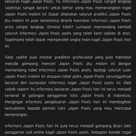
keluaran togel Japan Pools. Ya, Informasi Japan Pools sangat lengkap
sejatinya sangat berarti untuk bettor yang mau memenangkan togel
Japan Pools malam ini. Dapat dikatakan seluruh prediksi Japan Pools
jitu malam ini pula senantiasa diracik memakai informasi Japan Pools
prize sangat lengkap. Gimana tidak? Lumayan memandang kembali
seluruh informasi Japan Pools pools yang telah kami sajikan di atas,
Togelmania telah dapat memperoleh angka main togel Japan Pools hari
ini.
Tidak sedikit pula master prediktor profesional yang pula memakai
metode gampang mencari Japan Pools jitu malam ini dengan
memandang tabel informasi Japan Pools pools. Apalagi seluruh syair
Japan Pools malam ini ataupun tabel paito Japan Pools sesungguhnya
berasal dari kumpulan informasi togel Japan Pools pools ini. Oleh
sebab seperti itu informasi keluaran Japan Pools hari ini terus menjadi
terkenal di golongan penggemar toto Japan Pools di Indonesia.
Mengingat informasi pengeluaran Japan Pools hari ini membagikan
kemudahan kepada pemain toto Japan Pools yang mau mencapai
kemenangan.
Informasi Japan Pools hari ini pula terus menjadi gampang dicari oleh
penggemar judi online togel Japan Pools pools. Sebagian bandar togel