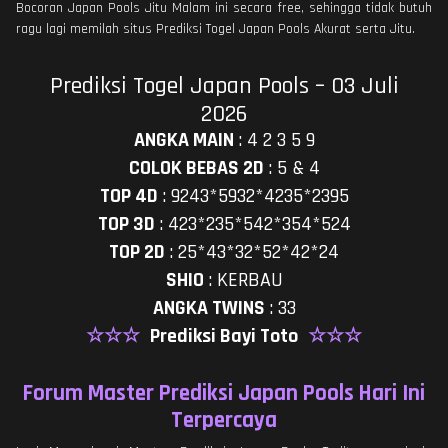
Bocoran Japan Pools Jitu Malam ini secara free, sehingga tidak butuh
ragu lagi memilah situs Prediksi Togel Japan Pools Akurat serta Jitu.
Prediksi Togel Japan Pools – 03 Juli
2026
ANGKA MAIN
:
4 2 3 5 9
COLOK BEBAS 2D
:
5 & 4
TOP 4D
:
9243*5932*4235*2395
TOP 3D
:
423*235*542*354*524
TOP 2D
:
25*43*32*52*42*24
SHIO
:
KERBAU
ANGKA TWINS
:
33
☆☆☆
Prediksi Bayi Toto
☆☆☆
Forum Master Prediksi Japan Pools Hari Ini
Terpercaya