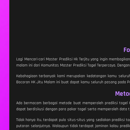
Fo
Lagi Mencari-cari Master Prediksi Hk Terjitu yang ingin membagik
malam ini dari Komunitas Master Prediksi Togel Terpercaya. Dengan
Kebahagiaan terbanyak kami merupakan kedatangan kamu seluru
Bocoran HK Jitu Malam ini buat dapat kamu seluruh pasang pada P
Meto
Ada bermacam berbagai metode buat memperoleh prediksi togel
dapat berdiskusi dengan para pakar togel serta memperoleh data t
Tidak hanya itu, terdapat pula situs-situs yang sediakan prediks
putaran selanjutnya. Walaupun tidak terdapat jaminan kalau pred