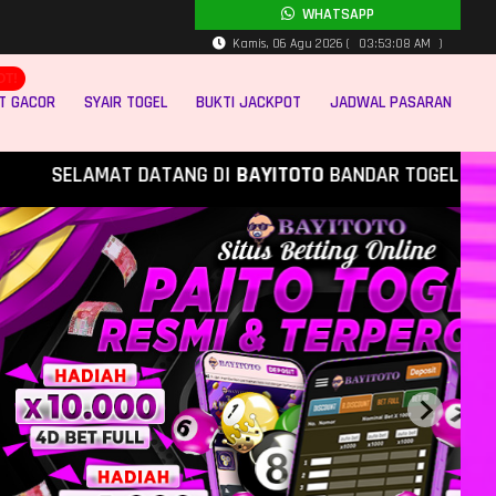
WHATSAPP
Kamis, 06 Agu 2026 (
03:53:08 AM
)
T GACOR
SYAIR TOGEL
BUKTI JACKPOT
JADWAL PASARAN
ELAMAT DATANG DI
BAYITOTO
BANDAR TOGEL ONLINE DAN