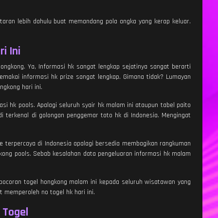
utaran lebih dahulu buat memandang pola angka yang kerap keluar.
i Ini
ongkong. Ya, Informasi hk sangat lengkap sejatinya sangat berarti
memakai informasi hk prize sangat lengkap. Gimana tidak? Lumayan
gkong hari ini.
 hk pools. Apalagi seluruh syair hk malam ini ataupun tabel paito
di terkenal di golongan penggemar toto hk di Indonesia. Mengingat
ine terpercaya di Indonesia apalagi bersedia membagikan rangkuman
ongkong pools. Sebab kesalahan data pengeluaran informasi hk malam
an bocoran togel hongkong malam ini kepada seluruh wisatawan yang
 memperoleh no togel hk hari ini.
 Togel