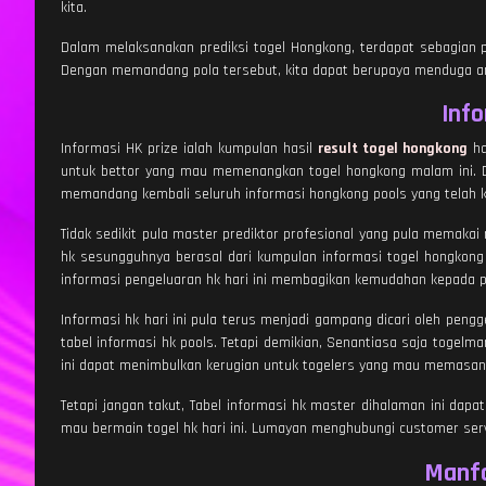
kita.
Dalam melaksanakan prediksi togel Hongkong, terdapat sebagian p
Dengan memandang pola tersebut, kita dapat berupaya menduga an
Info
Informasi HK prize ialah kumpulan hasil
result togel hongkong
ha
untuk bettor yang mau memenangkan togel hongkong malam ini. Dap
memandang kembali seluruh informasi hongkong pools yang telah ka
Tidak sedikit pula master prediktor profesional yang pula memaka
hk sesungguhnya berasal dari kumpulan informasi togel hongkong p
informasi pengeluaran hk hari ini membagikan kemudahan kepada
Informasi hk hari ini pula terus menjadi gampang dicari oleh pen
tabel informasi hk pools. Tetapi demikian, Senantiasa saja togelm
ini dapat menimbulkan kerugian untuk togelers yang mau memasa
Tetapi jangan takut, Tabel informasi hk master dihalaman ini dap
mau bermain togel hk hari ini. Lumayan menghubungi customer servic
Manfa