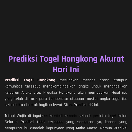
Prediksi Togel Hongkong Akurat
Hari Ini
Prediksi Togel Hongkong
merupakan metode orang ataupun
komunitas tersebut mengkombinasikan angka untuk menghasilkan
keluaran Angka Jitu. Prediksi Hongkong akan membagikan Hasil jitu
yang telah di racik para temperatur ataupun master angka togel jitu
setelah itu di untuk bagikan lewat Situs Prediksi HK ini.
Tetapi Wajib di ingatkan kembali kepada seluruh pecinta togel kalau
Seluruh Prediksi tidak terdapat yang sempurna ya, karena yang
sempurna itu cumalah kepunyaan yang Maha Kuasa. Namun Prediksi