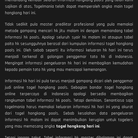
memandang kembali seluruh informasi hongkong pools yang telah kami
sajikan di atas, Togelmania telah dapat memperoleh angka main togel
hongkong hari ini.
Tidak sedikit pula master prediktor profesional yang pula memakai
metode gampang mencari hk jitu malam ini dengan memandang tabel
informasi hk pools. Apalagi seluruh syair hk malam ini ataupun tabel
paito hk sesungguhnya berasal dari kumpulan informasi togel hongkong
pools ini. Oleh sebab seperti itu informasi keluaran hk hari ini terus
menjadi terkenal di golongan penggemar toto hk di Indonesia.
Mengingat informasi pengeluaran hk hari ini membagikan kemudahan
kepada pemain toto hk yang mau mencapai kemenangan.
Informasi hk hari ini pula terus menjadi gampang dicari oleh penggemar
judi online togel hongkong pools. Sebagian bandar togel hongkong
online terpercaya di Indonesia apalagi bersedia membagikan
rangkuman tabel informasi hk pools. Tetapi demikian, Senantiasa saja
togelmania harus memakai keluaran informasi hk hari ini yang akurat
dari togel hongkong pools. Sebab kesalahan data pengeluaran
informasi hk malam ini dapat menimbulkan kerugian untuk togelers
yang mau memasang angka
togel hongkong hari ini
.
Tetapi jangan takut, Tabel informasi hk master dihalaman ini dapat