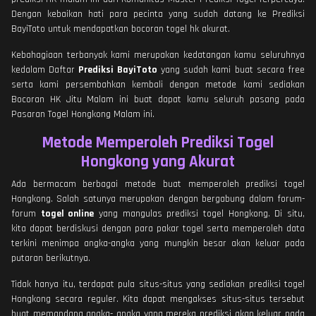
Dengan kebaikan hati para pecinta yang sudah datang ke Prediksi
BayiToto untuk mendapatkan bocoran togel hk akurat.
Kebahagiaan terbanyak kami merupakan kedatangan kamu seluruhnya
kedalam Daftar
Prediksi BayiToto
yang sudah kami buat secara free
serta kami persembahkan kembali dengan metode kami sediakan
Bocoran HK Jitu Malam ini buat dapat kamu seluruh pasang pada
Pasaran Togel Hongkong Malam ini.
Metode Memperoleh Prediksi Togel
Hongkong yang Akurat
Ada bermacam berbagai metode buat memperoleh prediksi togel
Hongkong. Salah satunya merupakan dengan bergabung dalam forum-
forum
togel online
yang mangulas prediksi togel Hongkong. Di situ,
kita dapat berdiskusi dengan para pakar togel serta memperoleh data
terkini menimpa angka-angka yang mungkin besar akan keluar pada
putaran berikutnya.
Tidak hanya itu, terdapat pula situs-situs yang sediakan prediksi togel
Hongkong secara reguler. Kita dapat mengakses situs-situs tersebut
buat memandang angka- angka yang mereka prediksi akan keluar pada