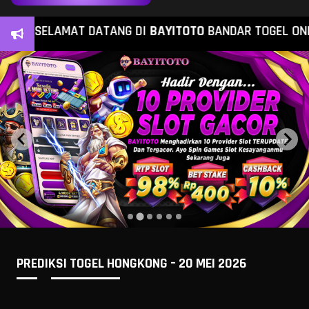
SELAMAT DATANG DI
BAYITOTO
BANDAR TOGEL ONLINE
PREDIKSI TOGEL HONGKONG – 20 MEI 2026