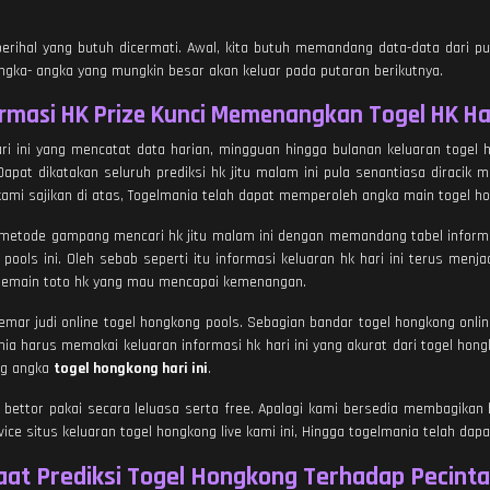
erihal yang butuh dicermati. Awal, kita butuh memandang data-data dari p
gka- angka yang mungkin besar akan keluar pada putaran berikutnya.
rmasi HK Prize Kunci Memenangkan Togel HK Har
ri ini yang mencatat data harian, mingguan hingga bulanan keluaran togel h
at dikatakan seluruh prediksi hk jitu malam ini pula senantiasa diracik 
mi sajikan di atas, Togelmania telah dapat memperoleh angka main togel hon
i metode gampang mencari hk jitu malam ini dengan memandang tabel informasi
ools ini. Oleh sebab seperti itu informasi keluaran hk hari ini terus menja
 pemain toto hk yang mau mencapai kemenangan.
ggemar judi online togel hongkong pools. Sebagian bandar togel hongkong onl
ania harus memakai keluaran informasi hk hari ini yang akurat dari togel h
ng angka
togel hongkong hari ini
.
at bettor pakai secara leluasa serta free. Apalagi kami bersedia membagik
e situs keluaran togel hongkong live kami ini, Hingga togelmania telah dapat
at Prediksi Togel Hongkong Terhadap Pecinta