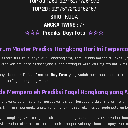
TOP 3D
:
259*927*597*725*972
TOP 2D
:
92*75*72*29*52*57
SHIO
:
KUDA
ANGKA TWINS
:
77
☆☆☆
Prediksi Bayi Toto
☆☆☆
rum Master Prediksi Hongkong Hari Ini Terperc
an secara free khususnya WLA Hongkong? Ya, Kamu sudah berada di Lokasi yan
 kebaikan hati para pecinta yang sudah datang ke Prediksi BayiToto untuk me
hnya kedalam Daftar
Prediksi BayiToto
yang sudah kami buat secara free
asaran Togel Hongkong Malam ini.
de Memperoleh Prediksi Togel Hongkong yang A
 Hongkong. Salah satunya merupakan dengan bergabung dalam forum-foru
erkini menimpa angka-angka yang mungkin besar akan keluar pada putaran be
i togel Hongkong secara reguler. Kita dapat mengakses situs-situs tersebut 
iksi tersebut akan akurat, tetapi tidak terdapat salahnya buat berupaya se