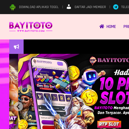
DAFTAR JADI MEMBER
TELE
DOWNLOAD APLIKASI TOGEL
HOME
PR