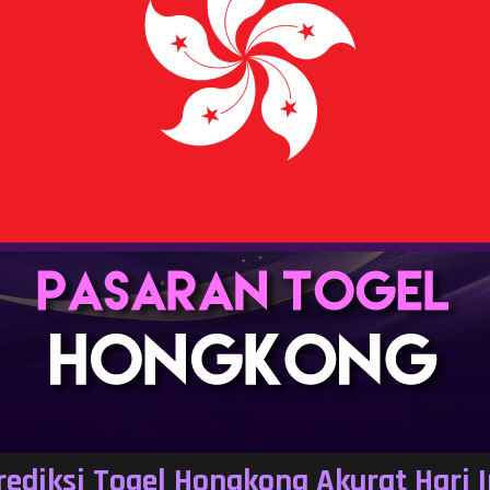
rediksi Togel Hongkong Akurat Hari I