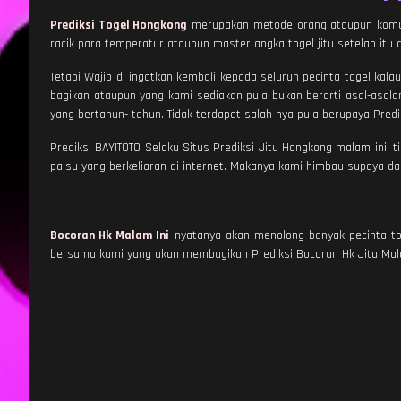
Prediksi Togel Hongkong
merupakan metode orang ataupun komuni
racik para temperatur ataupun master angka togel jitu setelah itu d
Tetapi Wajib di ingatkan kembali kepada seluruh pecinta togel ka
bagikan ataupun yang kami sediakan pula bukan berarti asal-asal
yang bertahun- tahun. Tidak terdapat salah nya pula berupaya Predik
Prediksi BAYITOTO Selaku Situs Prediksi Jitu Hongkong malam ini, 
palsu yang berkeliaran di internet. Makanya kami himbau supaya d
Bocoran Hk Malam Ini
nyatanya akan menolong banyak pecinta tog
bersama kami yang akan membagikan Prediksi Bocoran Hk Jitu Malam 