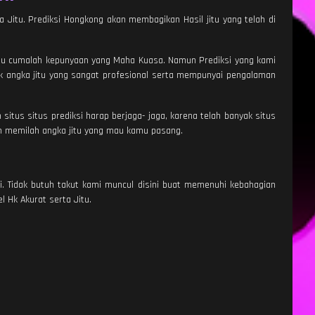
itu. Prediksi Hongkong akan membagikan Hasil jitu yang telah di
a itu cumalah kepunyaan yang Maha Kuasa. Namun Prediksi yang kami
ik angka jitu yang sangat profesional serta mempunyai pengalaman
itus situs prediksi harap berjaga- jaga, karena telah banyak situs
an memilah angka jitu yang mau kamu pasang.
. Tidak butuh takut kami muncul disini buat memenuhi kebahagian
 Hk Akurat serta Jitu.