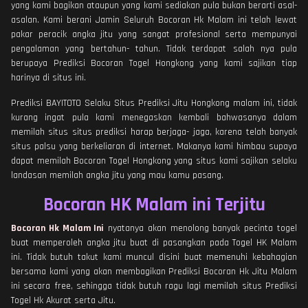
yang kami bagikan ataupun yang kami sediakan pula bukan berarti asal-
asalan. Kami berani Jamin Seluruh Bocoran Hk Malam ini telah lewat
pakar peracik angka jitu yang sangat profesional serta mempunyai
pengalaman yang bertahun- tahun. Tidak terdapat salah nya pula
berupaya Prediksi Bocoran Togel Hongkong yang kami sajikan tiap
harinya di situs ini.
Prediksi BAYITOTO Selaku Situs Prediksi Jitu Hongkong malam ini, tidak
kurang ingat pula kami menegaskan kembali bahwasanya dalam
memilah situs situs prediksi harap berjaga- jaga, karena telah banyak
situs palsu yang berkeliaran di internet. Makanya kami himbau supaya
dapat memilah Bocoran Togel Hongkong yang situs kami sajikan selaku
landasan memilah angka jitu yang mau kamu pasang.
Bocoran HK Malam ini Terjitu
Bocoran Hk Malam Ini
nyatanya akan menolong banyak pecinta togel
buat memperoleh angka jitu buat di pasangkan pada Togel HK Malam
ini. Tidak butuh takut kami muncul disini buat memenuhi kebahagian
bersama kami yang akan membagikan Prediksi Bocoran Hk Jitu Malam
ini secara free, sehingga tidak butuh ragu lagi memilah situs Prediksi
Togel Hk Akurat serta Jitu.