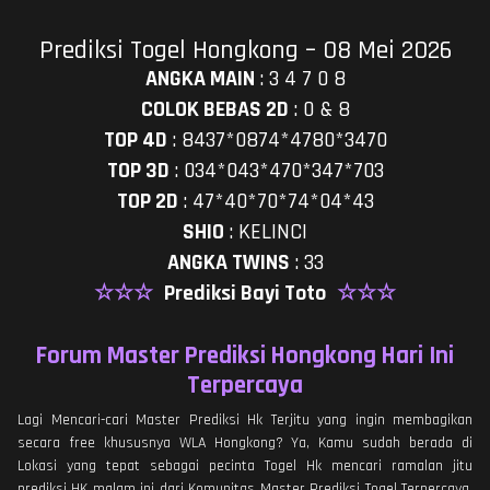
Prediksi Togel Hongkong – 08 Mei 2026
ANGKA MAIN
:
3 4 7 0 8
COLOK BEBAS 2D
:
0 & 8
TOP 4D
:
8437*0874*4780*3470
TOP 3D
:
034*043*470*347*703
TOP 2D
:
47*40*70*74*04*43
SHIO
:
KELINCI
ANGKA TWINS
:
33
☆☆☆
Prediksi Bayi Toto
☆☆☆
Forum Master Prediksi Hongkong Hari Ini
Terpercaya
Lagi Mencari-cari Master Prediksi Hk Terjitu yang ingin membagikan
secara free khususnya WLA Hongkong? Ya, Kamu sudah berada di
Lokasi yang tepat sebagai pecinta Togel Hk mencari ramalan jitu
prediksi HK malam ini dari Komunitas Master Prediksi Togel Terpercaya.