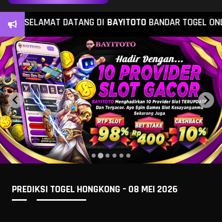
SELAMAT DATANG DI
BAYITOTO
BANDAR TOGEL ONLINE 
PREDIKSI TOGEL HONGKONG – 08 MEI 2026