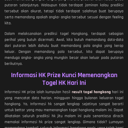
putaran selanjutnya. Walaupun tidak terdapat jaminan kalau prediksi
tersebut akan akurat, tetapi tidak terdapat salahnya buat berupaya
serta memandang apakah angka- angka tersebut sesuai dengan feeling
kita.
Dalam melaksanakan prediksi togel Hongkong, terdapat sebagian
perihal yang butuh dicermati. Awal, kita butuh memandang data-data
dari putaran lebih dahulu buat memandang pola angka yang kerap
keluar. Dengan memandang pola tersebut, kita dapat berupaya
menduga angka- angka yang mungkin besar akan keluar pada putaran
berikutnya.
Informasi HK Prize Kunci Memenangkan
Togel HK Hari Ini
Informasi HK prize ialah kumpulan hasil
result togel hongkong
hari ini
yang mencatat data harian, mingguan hingga bulanan keluaran togel
hongkong. Ya, Informasi hk sangat lengkap sejatinya sangat berarti
untuk bettor yang mau memenangkan togel hongkong malam ini. Dapat
dikatakan seluruh prediksi hk jitu malam ini pula senantiasa diracik
memakai informasi hk prize sangat lengkap. Gimana tidak? Lumayan