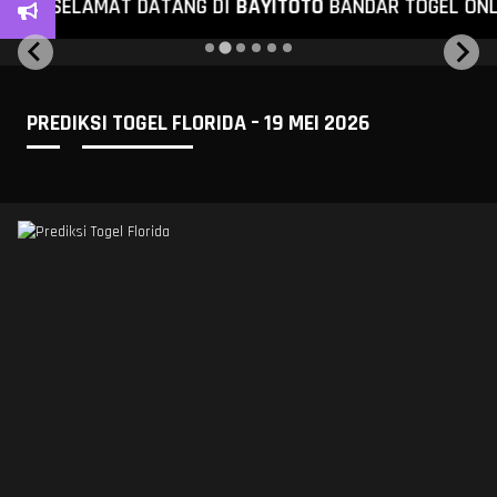
SELAMAT DATANG DI
BAYITOTO
BANDAR TOGEL ONLINE
PREDIKSI TOGEL FLORIDA – 19 MEI 2026