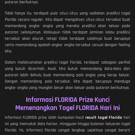
putaran berikutnya.
Tidak hanya itu, terdapat pula situs-situs yang sediakan prediksi togel
Florida secara reguler. Kita dapat mengakses situs-situs tersebut buat
memandang angka- angka yang mereka prediksi akan keluar pada
putaran selanjutnya. Walaupun tidak terdapat jaminan kalau prediksi
tersebut akan akurat, tetapi tidak terdapat salahnya buat berupaya
serta memandang apakah angka- angka tersebut sesuai dengan feeling
kita.
Dalam melaksanakan prediksi togel Florida, terdapat sebagian perihal
yang butuh dicermati. Awal, kita butuh memandang data-data dari
putaran lebih dahulu buat memandang pola angka yang kerap keluar.
Dengan memandang pola tersebut, kita dapat berupaya menduga
angka- angka yang mungkin besar akan keluar pada putaran berikutnya.
Informasi FLORIDA Prize Kunci
Memenangkan Togel FLORIDA Hari Ini
Informasi FLORIDA prize ialah kumpulan hasil
result togel Florida
hari
ini yang mencatat data harian, mingguan hingga bulanan keluaran togel
Florida. Ya, Informasi Florida sangat lengkap sejatinya sangat berarti