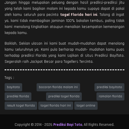
Jangan hingga melupakan peluang dengan hasil prediksi-prediksi jitu
yang telah kami bagikan malam ini kepada kamu supaya dapat di pakai
oleh kamu seluruh para pecinta
togel Florida hari ini
. Tolong di ingat
ya, kami tidak membagikan jaminan 100% bakalan tembus, paling tidak
kami menolong tingkatkan ataupun menaikan kesempatan kemenangan
kepada kamu.
Baiklah, Sekian ulasan ini kami buat mudah-mudahan dapat menolong
kamu seluruhnya ya. Kami pula berharap mudah- mudahan kamu puas
terhadap prediksi Florida yang kami sajikan di situs Prediksi BayiToto.
Segeralah raih Jackpot Besar para Togellers Tercinta.
Tags :
bayitoto
bocoran florida malam ini
prediksi bayitoto
prediksi florida
prediksi togel florida
ramalan florida
result togel florida
togel florida hari ini
togel online
Copyright © 2014 - 2026
Prediksi Bayi Toto
, All Rights Reserved.