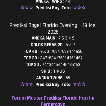
ANGKA TWINS
:
44
☆☆☆
Prediksi Bayi Toto
☆☆☆
Prediksi Togel Florida Evening – 19 Mei
2026
ANGKA MAIN
:
7 6 3 4 9
COLOK BEBAS 2D
:
6 & 7
TOP 4D
:
9673*7634*6394*4936
TOP 3D
:
347*634*763*476*467
TOP 2D
:
74*34*64*46*36*63
SHIO
:
TIKUS
ANGKA TWINS
:
66
☆☆☆
Prediksi Bayi Toto
☆☆☆
Forum Master Prediksi Florida Hari Ini
Terpercaya