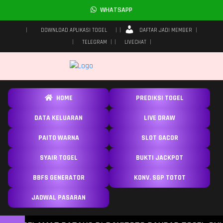
WHATSAPP
DOWNLOAD APLIKASI TOGEL
DAFTAR JADI MEMBER
TELEGRAM
LIVECHAT
HOME
PREDIKSI TOGEL
DATA KELUARAN
LIVE DRAW
PAITO WARNA
SLOT GACOR
SYAIR TOGEL
BUKTI JACKPOT
BBFS GENERATOR
KONV. SGP TOTOT
JADWAL PASARAN