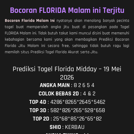
Bocoran FLORIDA Malam ini Terjitu
Bocoran Florida Malam Ini
nyatanya akan menolong banyak pecinta
togel buat memperoleh angka jitu buat di pasangkan pada Togel
FLORIDA Malam ini. Tidak butuh takut kami muncul disini buat memenuhi
kebahagian bersama kami yang akan membagikan Prediksi Bocoran
Florida Jitu Malam ini secara free, sehingga tidak butuh ragu lagi
memilah situs Prediksi Togel Florida Akurat serta Jitu.
Prediksi Togel Florida Midday – 19 Mei
2026
ANGKA MAIN
:
8 2 6 5 4
COLOK BEBAS 2D
:
4 & 2
TOP 4D
:
4286*8265*2645*5462
TOP 3D
:
582*826*265*528*658
TOP 2D
:
25*68*85*26*65*82
SHIO
:
KERBAU