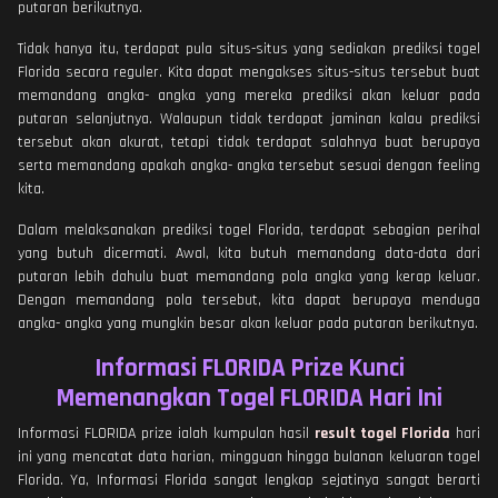
putaran berikutnya.
Tidak hanya itu, terdapat pula situs-situs yang sediakan prediksi togel
Florida secara reguler. Kita dapat mengakses situs-situs tersebut buat
memandang angka- angka yang mereka prediksi akan keluar pada
putaran selanjutnya. Walaupun tidak terdapat jaminan kalau prediksi
tersebut akan akurat, tetapi tidak terdapat salahnya buat berupaya
serta memandang apakah angka- angka tersebut sesuai dengan feeling
kita.
Dalam melaksanakan prediksi togel Florida, terdapat sebagian perihal
yang butuh dicermati. Awal, kita butuh memandang data-data dari
putaran lebih dahulu buat memandang pola angka yang kerap keluar.
Dengan memandang pola tersebut, kita dapat berupaya menduga
angka- angka yang mungkin besar akan keluar pada putaran berikutnya.
Informasi FLORIDA Prize Kunci
Memenangkan Togel FLORIDA Hari Ini
Informasi FLORIDA prize ialah kumpulan hasil
result togel Florida
hari
ini yang mencatat data harian, mingguan hingga bulanan keluaran togel
Florida. Ya, Informasi Florida sangat lengkap sejatinya sangat berarti