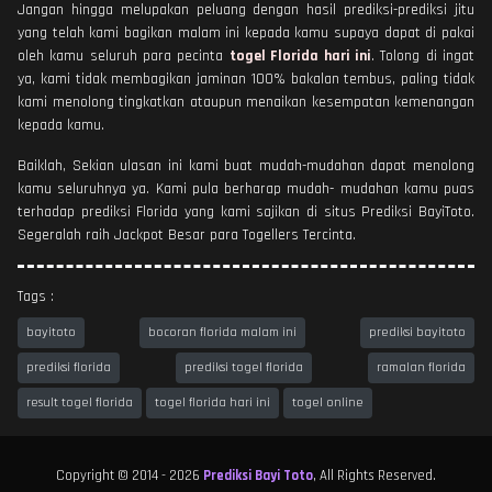
Jangan hingga melupakan peluang dengan hasil prediksi-prediksi jitu
yang telah kami bagikan malam ini kepada kamu supaya dapat di pakai
oleh kamu seluruh para pecinta
togel Florida hari ini
. Tolong di ingat
ya, kami tidak membagikan jaminan 100% bakalan tembus, paling tidak
kami menolong tingkatkan ataupun menaikan kesempatan kemenangan
kepada kamu.
Baiklah, Sekian ulasan ini kami buat mudah-mudahan dapat menolong
kamu seluruhnya ya. Kami pula berharap mudah- mudahan kamu puas
terhadap prediksi Florida yang kami sajikan di situs Prediksi BayiToto.
Segeralah raih Jackpot Besar para Togellers Tercinta.
Tags :
bayitoto
bocoran florida malam ini
prediksi bayitoto
prediksi florida
prediksi togel florida
ramalan florida
result togel florida
togel florida hari ini
togel online
Copyright © 2014 - 2026
Prediksi Bayi Toto
, All Rights Reserved.