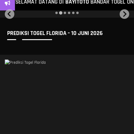
SELAMAT DATANG DI
BAYITOTO
BANDAR TOGEL ONLINE
PREDIKSI TOGEL FLORIDA – 10 JUNI 2026