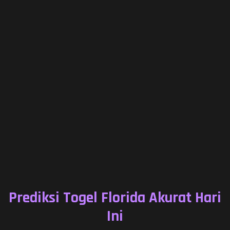
Prediksi Togel Florida Akurat Hari
Ini