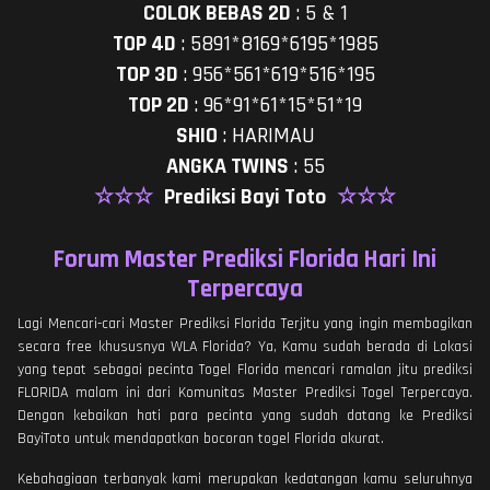
COLOK BEBAS 2D
:
5 & 1
TOP 4D
:
5891*8169*6195*1985
TOP 3D
:
956*561*619*516*195
TOP 2D
:
96*91*61*15*51*19
SHIO
:
HARIMAU
ANGKA TWINS
:
55
☆☆☆
Prediksi Bayi Toto
☆☆☆
Forum Master Prediksi Florida Hari Ini
Terpercaya
Lagi Mencari-cari Master Prediksi Florida Terjitu yang ingin membagikan
secara free khususnya WLA Florida? Ya, Kamu sudah berada di Lokasi
yang tepat sebagai pecinta Togel Florida mencari ramalan jitu prediksi
FLORIDA malam ini dari Komunitas Master Prediksi Togel Terpercaya.
Dengan kebaikan hati para pecinta yang sudah datang ke Prediksi
BayiToto untuk mendapatkan bocoran togel Florida akurat.
Kebahagiaan terbanyak kami merupakan kedatangan kamu seluruhnya