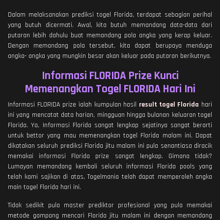
Dalam melaksanakan prediksi togel Florida, terdapat sebagian perihal
yang butuh dicermati. Awal, kita butuh memandang data-data dari
putaran lebih dahulu buat memandang pola angka yang kerap keluar.
Dengan memandang pola tersebut, kita dapat berupaya menduga
angka- angka yang mungkin besar akan keluar pada putaran berikutnya.
Informasi FLORIDA Prize Kunci
Memenangkan Togel FLORIDA Hari Ini
Informasi FLORIDA prize ialah kumpulan hasil
result togel Florida
hari
ini yang mencatat data harian, mingguan hingga bulanan keluaran togel
Florida. Ya, Informasi Florida sangat lengkap sejatinya sangat berarti
untuk bettor yang mau memenangkan togel Florida malam ini. Dapat
dikatakan seluruh prediksi Florida jitu malam ini pula senantiasa diracik
memakai informasi Florida prize sangat lengkap. Gimana tidak?
Lumayan memandang kembali seluruh informasi Florida pools yang
telah kami sajikan di atas, Togelmania telah dapat memperoleh angka
main togel Florida hari ini.
Tidak sedikit pula master prediktor profesional yang pula memakai
metode gampang mencari Florida jitu malam ini dengan memandang