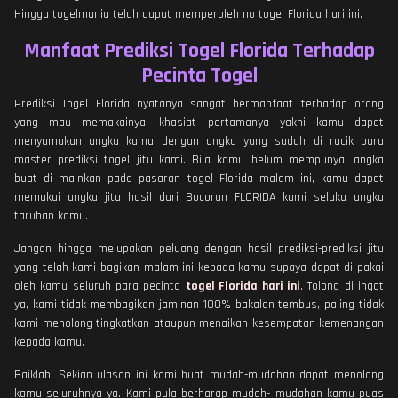
Hingga togelmania telah dapat memperoleh no togel Florida hari ini.
Manfaat Prediksi Togel Florida Terhadap
Pecinta Togel
Prediksi Togel Florida nyatanya sangat bermanfaat terhadap orang
yang mau memakainya. khasiat pertamanya yakni kamu dapat
menyamakan angka kamu dengan angka yang sudah di racik para
master prediksi togel jitu kami. Bila kamu belum mempunyai angka
buat di mainkan pada pasaran togel Florida malam ini, kamu dapat
memakai angka jitu hasil dari Bocoran FLORIDA kami selaku angka
taruhan kamu.
Jangan hingga melupakan peluang dengan hasil prediksi-prediksi jitu
yang telah kami bagikan malam ini kepada kamu supaya dapat di pakai
oleh kamu seluruh para pecinta
togel Florida hari ini
. Tolong di ingat
ya, kami tidak membagikan jaminan 100% bakalan tembus, paling tidak
kami menolong tingkatkan ataupun menaikan kesempatan kemenangan
kepada kamu.
Baiklah, Sekian ulasan ini kami buat mudah-mudahan dapat menolong
kamu seluruhnya ya. Kami pula berharap mudah- mudahan kamu puas