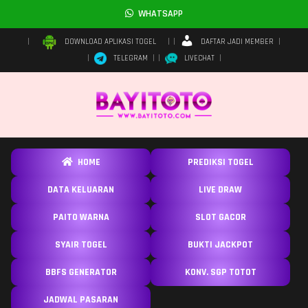
WHATSAPP
DAFTAR JADI MEMBER
DOWNLOAD APLIKASI TOGEL
TELEGRAM
LIVECHAT
HOME
PREDIKSI TOGEL
DATA KELUARAN
LIVE DRAW
PAITO WARNA
SLOT GACOR
SYAIR TOGEL
BUKTI JACKPOT
BBFS GENERATOR
KONV. SGP TOTOT
JADWAL PASARAN