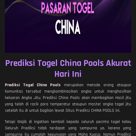
Prediksi Togel China Pools Akurat
Hari Ini
Prediksi Togel China Pools
merupakan metode orang ataupun
komunitas tersebut mengkombinasikan angka untuk menghasilkan
keluaran Angka Jitu. Prediksi China Pools akan membagikan Hasil jitu
yang telah di racik para temperatur ataupun master angka togel jitu
setelah itu di untuk bagikan lewat Situs Prediksi CHINA POOLS ini.
Tetapi Wajib di ingatkan kembali kepada seluruh pecinta togel kalau
Seluruh Prediksi tidak terdapat yang sempurna ya, karena yang
sempurna itu cumalah kepunyaan yang Maha Kuasa. Namun Prediksi