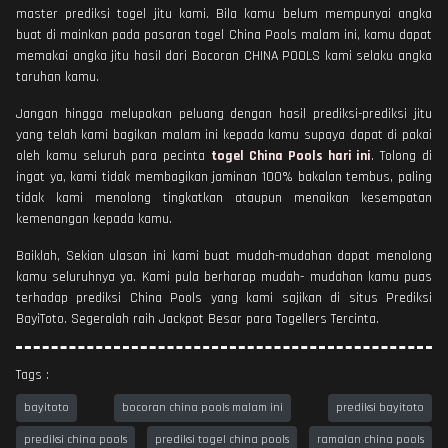
master prediksi togel jitu kami. Bila kamu belum mempunyai angka
buat di mainkan pada pasaran togel China Pools malam ini, kamu dapat
memakai angka jitu hasil dari Bocoran CHINA POOLS kami selaku angka
taruhan kamu.
Jangan hingga melupakan peluang dengan hasil prediksi-prediksi jitu
yang telah kami bagikan malam ini kepada kamu supaya dapat di pakai
oleh kamu seluruh para pecinta
togel China Pools hari ini
. Tolong di
ingat ya, kami tidak membagikan jaminan 100% bakalan tembus, paling
tidak kami menolong tingkatkan ataupun menaikan kesempatan
kemenangan kepada kamu.
Baiklah, Sekian ulasan ini kami buat mudah-mudahan dapat menolong
kamu seluruhnya ya. Kami pula berharap mudah- mudahan kamu puas
terhadap prediksi China Pools yang kami sajikan di situs Prediksi
BayiToto. Segeralah raih Jackpot Besar para Togellers Tercinta.
Tags :
bayitoto
bocoran china pools malam ini
prediksi bayitoto
prediksi china pools
prediksi togel china pools
ramalan china pools