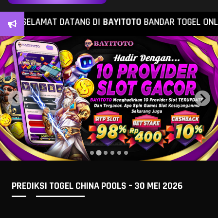
SELAMAT DATANG DI
BAYITOTO
BANDAR TOGEL ONLINE 
PREDIKSI TOGEL CHINA POOLS – 30 MEI 2026