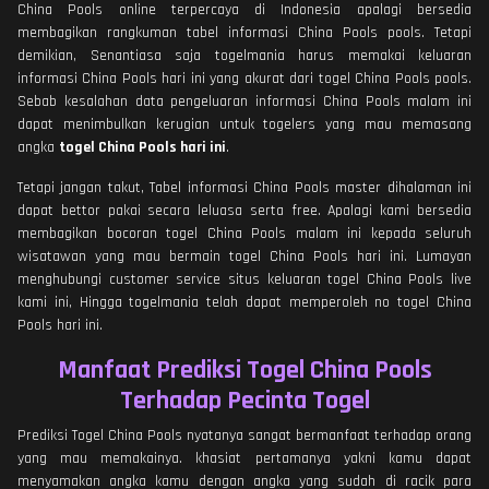
China Pools online terpercaya di Indonesia apalagi bersedia
membagikan rangkuman tabel informasi China Pools pools. Tetapi
demikian, Senantiasa saja togelmania harus memakai keluaran
informasi China Pools hari ini yang akurat dari togel China Pools pools.
Sebab kesalahan data pengeluaran informasi China Pools malam ini
dapat menimbulkan kerugian untuk togelers yang mau memasang
angka
togel China Pools hari ini
.
Tetapi jangan takut, Tabel informasi China Pools master dihalaman ini
dapat bettor pakai secara leluasa serta free. Apalagi kami bersedia
membagikan bocoran togel China Pools malam ini kepada seluruh
wisatawan yang mau bermain togel China Pools hari ini. Lumayan
menghubungi customer service situs keluaran togel China Pools live
kami ini, Hingga togelmania telah dapat memperoleh no togel China
Pools hari ini.
Manfaat Prediksi Togel China Pools
Terhadap Pecinta Togel
Prediksi Togel China Pools nyatanya sangat bermanfaat terhadap orang
yang mau memakainya. khasiat pertamanya yakni kamu dapat
menyamakan angka kamu dengan angka yang sudah di racik para