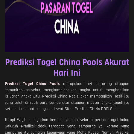
Prediksi Togel China Pools Akurat
Hari Ini
Prediksi Togel China Pools
merupakan metode orang ataupun
komunitas tersebut mengkombinasikan angka untuk menghasilkan
keluaran Angka Jitu. Prediksi China Pools akan membagikan Hasil jitu
yang telah di racik para temperatur ataupun master angka togel jitu
setelah itu di untuk bagikan lewat Situs Prediksi CHINA POOLS ini.
Tetapi Wajib di ingatkan kembali kepada seluruh pecinta togel kalau
Seluruh Prediksi tidak terdapat yang sempurna ya, karena yang
sempurna itu cumalah kepunyaan yang Maha Kuasa. Namun Prediksi