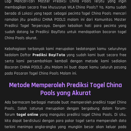
Lagi Mencari-cari Master Prediksi China Pools Terjitu yang ingin
membagikan secara free khususnya WLA China Pools? Ya, Kamu sudah
berada di Lokasi yang tepat sebagai pecinta Togel China Pools mencari
ramalan jitu prediksi CHINA POOLS malam ini dari Komunitas Master
Prediksi Togel Terpercaya. Dengan kebaikan hati para pecinta yang
sudah datang ke Prediksi BayiToto untuk mendapatkan bocoran togel
China Pools akurat.
Kebahagiaan terbanyak kami merupakan kedatangan kamu seluruhnya
kedalam Daftar
Prediksi BayiToto
yang sudah kami buat secara free
serta kami persembahkan kembali dengan metode kami sediakan
Bocoran CHINA POOLS Jitu Malam ini buat dapat kamu seluruh pasang
pada Pasaran Togel China Pools Malam ini.
Metode Memperoleh Prediksi Togel China
Pools yang Akurat
Ada bermacam berbagai metode buat memperoleh prediksi togel China
Pools. Salah satunya merupakan dengan bergabung dalam forum-
forum
togel online
yang mangulas prediksi togel China Pools. Di situ,
kita dapat berdiskusi dengan para pakar togel serta memperoleh data
terkini menimpa angka-angka yang mungkin besar akan keluar pada