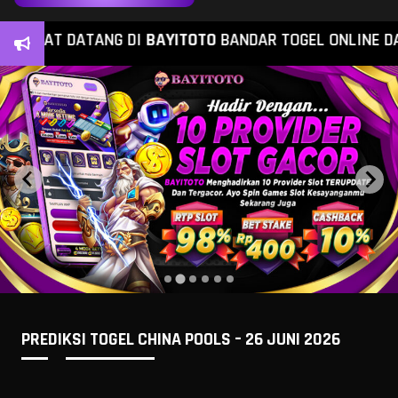
AMAT DATANG DI
BAYITOTO
BANDAR TOGEL ONLINE DAN S
PREDIKSI TOGEL CHINA POOLS – 26 JUNI 2026