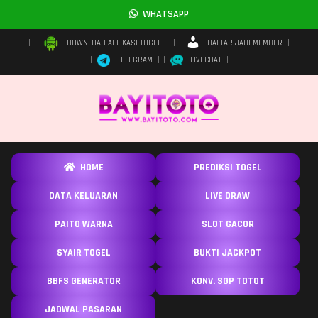
WHATSAPP
DAFTAR JADI MEMBER
DOWNLOAD APLIKASI TOGEL
TELEGRAM
LIVECHAT
HOME
PREDIKSI TOGEL
DATA KELUARAN
LIVE DRAW
PAITO WARNA
SLOT GACOR
SYAIR TOGEL
BUKTI JACKPOT
BBFS GENERATOR
KONV. SGP TOTOT
JADWAL PASARAN