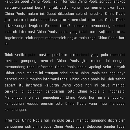
keluaran togel China Pools. Ya, Informasi China Pools sangat lengkap
sejatinya sangat berarti untuk bettor yang mau memenangkan togel
China Pools malam ini. Dapat dikatakan seluruh prediksi China Pools
jitu malam ini pula senantiasa diracik memakai informasi China Pools
prize sangat lengkap. Gimana tidak? Lumayan memandang kembali
seluruh informasi China Pools pools yang telah kami sajikan di atas,
Togelmania telah dapat memperoleh angka main togel China Pools hari
ini.
Tidak sedikit pula master prediktor profesional yang pula memakai
metode gampang mencari China Pools jitu malam ini dengan
memandang tabel informasi China Pools pools. Apalagi seluruh syair
China Pools malam ini ataupun tabel paito China Pools sesungguhnya
berasal dari kumpulan informasi togel China Pools pools ini. Oleh sebab
seperti itu informasi keluaran China Pools hari ini terus menjadi
terkenal di golongan penggemar toto China Pools di Indonesia.
Mengingat informasi pengeluaran China Pools hari ini membagikan
kemudahan kepada pemain toto China Pools yang mau mencapai
kemenangan.
Informasi China Pools hari ini pula terus menjadi gampang dicari oleh
penggemar judi online togel China Pools pools. Sebagian bandar togel