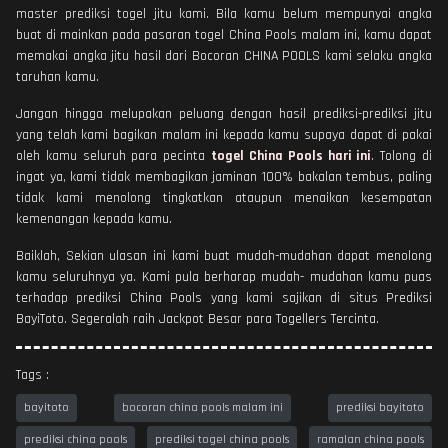
master prediksi togel jitu kami. Bila kamu belum mempunyai angka
buat di mainkan pada pasaran togel China Pools malam ini, kamu dapat
memakai angka jitu hasil dari Bocoran CHINA POOLS kami selaku angka
taruhan kamu.
Jangan hingga melupakan peluang dengan hasil prediksi-prediksi jitu
yang telah kami bagikan malam ini kepada kamu supaya dapat di pakai
oleh kamu seluruh para pecinta
togel China Pools hari ini
. Tolong di
ingat ya, kami tidak membagikan jaminan 100% bakalan tembus, paling
tidak kami menolong tingkatkan ataupun menaikan kesempatan
kemenangan kepada kamu.
Baiklah, Sekian ulasan ini kami buat mudah-mudahan dapat menolong
kamu seluruhnya ya. Kami pula berharap mudah- mudahan kamu puas
terhadap prediksi China Pools yang kami sajikan di situs Prediksi
BayiToto. Segeralah raih Jackpot Besar para Togellers Tercinta.
Tags :
bayitoto
bocoran china pools malam ini
prediksi bayitoto
prediksi china pools
prediksi togel china pools
ramalan china pools