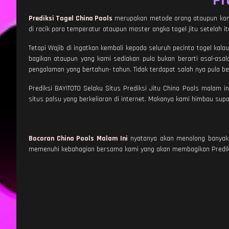
Prediksi Togel China Pools
merupakan metode orang ataupun komu
di racik para temperatur ataupun master angka togel jitu setelah it
Tetapi Wajib di ingatkan kembali kepada seluruh pecinta togel ka
bagikan ataupun yang kami sediakan pula bukan berarti asal-asal
pengalaman yang bertahun- tahun. Tidak terdapat salah nya pula beru
Prediksi BAYITOTO Selaku Situs Prediksi Jitu China Pools malam i
situs palsu yang berkeliaran di internet. Makanya kami himbau su
Bocoran China Pools Malam Ini
nyatanya akan menolong banyak p
memenuhi kebahagian bersama kami yang akan membagikan Prediksi Bo