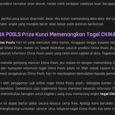
 prediksi tersebut akan akurat, tetapi tidak terdapat salahnya buat beru
 perihal yang butuh dicermati. Awal, kita butuh memandang data-data dari 
gka- angka yang mungkin besar akan keluar pada putaran berikutnya.
NA POOLS Prize Kunci Memenangkan Togel CHINA 
hina Pools
hari ini yang mencatat data harian, mingguan hingga bulanan kel
l China Pools malam ini. Dapat dikatakan seluruh prediksi China Pools jitu
uruh informasi China Pools pools yang telah kami sajikan di atas, Togelman
ai metode gampang mencari China Pools jitu malam ini dengan memandang tabe
ari kumpulan informasi togel China Pools pools ini. Oleh sebab seperti itu 
formasi pengeluaran China Pools hari ini membagikan kemudahan kepada pem
i oleh penggemar judi online togel China Pools pools. Sebagian bandar to
demikian, Senantiasa saja togelmania harus memakai keluaran informasi Chin
at menimbulkan kerugian untuk togelers yang mau memasang angka
togel Chi
an ini dapat bettor pakai secara leluasa serta free. Apalagi kami bersed
menghubungi customer service situs keluaran togel China Pools live kami in