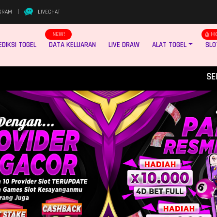
GRAM
LIVECHAT
EDIKSI TOGEL
DATA KELUARAN
LIVE DRAW
ALAT TOGEL
SLO
SELAMAT 