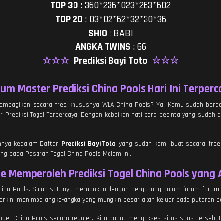
TOP 3D
:
360*236*023*263*602
TOP 2D
:
03*02*62*32*30*36
SHIO
:
BABI
ANGKA TWINS
:
66
☆☆☆
Prediksi Bayi Toto
☆☆☆
um Master Prediksi China Pools Hari Ini Terper
n membagikan secara free khususnya WLA China Pools? Ya, Kamu sudah berad
r Prediksi Togel Terpercaya. Dengan kebaikan hati para pecinta yang sudah 
hnya kedalam Daftar
Prediksi BayiToto
yang sudah kami buat secara free
ng pada Pasaran Togel China Pools Malam ini.
e Memperoleh Prediksi Togel China Pools yang 
hina Pools. Salah satunya merupakan dengan bergabung dalam forum-foru
erkini menimpa angka-angka yang mungkin besar akan keluar pada putaran be
i togel China Pools secara reguler. Kita dapat mengakses situs-situs ters