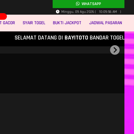
WHATSAPP
Minggu, 09 Agu 2026 (
10:09:56 AM
)
T GACOR
SYAIR TOGEL
BUKTI JACKPOT
JADWAL PASARAN
SELAMAT DATANG DI
BAYITOTO
BANDAR TOGEL ONLINE D