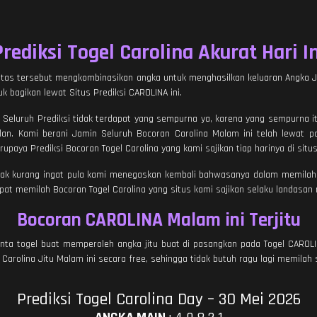
Prediksi Togel Carolina Akurat Hari In
s tersebut mengkombinasikan angka untuk menghasilkan keluaran Angka Jitu. 
k bagikan lewat Situs Prediksi CAROLINA ini.
lau Seluruh Prediksi tidak terdapat yang sempurna ya, karena yang sempurn
lan. Kami berani Jamin Seluruh Bocoran Carolina Malam ini telah lewat p
paya Prediksi Bocoran Togel Carolina yang kami sajikan tiap harinya di situs 
tidak kurang ingat pula kami menegaskan kembali bahwasanya dalam memilah s
apat memilah Bocoran Togel Carolina yang situs kami sajikan selaku landasa
Bocoran CAROLINA Malam ini Terjitu
ta togel buat memperoleh angka jitu buat di pasangkan pada Togel CAROLIN
olina Jitu Malam ini secara free, sehingga tidak butuh ragu lagi memilah sit
Prediksi Togel Carolina Day – 30 Mei 2026