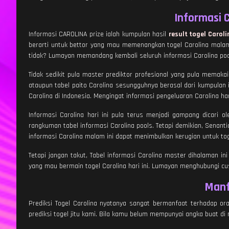
Informasi 
Informasi CAROLINA prize ialah kumpulan hasil
result togel Caroli
berarti untuk bettor yang mau memenangkan togel Carolina malam i
tidak? Lumayan memandang kembali seluruh informasi Carolina pools
Tidak sedikit pula master prediktor profesional yang pula memaka
ataupun tabel paito Carolina sesungguhnya berasal dari kumpulan in
Carolina di Indonesia. Mengingat informasi pengeluaran Carolina
Informasi Carolina hari ini pula terus menjadi gampang dicari o
rangkuman tabel informasi Carolina pools. Tetapi demikian, Senanti
informasi Carolina malam ini dapat menimbulkan kerugian untuk 
Tetapi jangan takut, Tabel informasi Carolina master dihalaman i
yang mau bermain togel Carolina hari ini. Lumayan menghubungi cust
Manf
Prediksi Togel Carolina nyatanya sangat bermanfaat terhadap 
prediksi togel jitu kami. Bila kamu belum mempunyai angka buat d