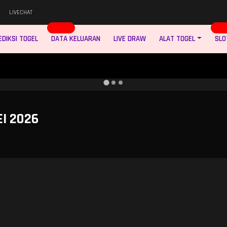
LIVECHAT
EDIKSI TOGEL
DATA KELUARAN
LIVE DRAW
ALAT TOGEL
SLO
EI 2026