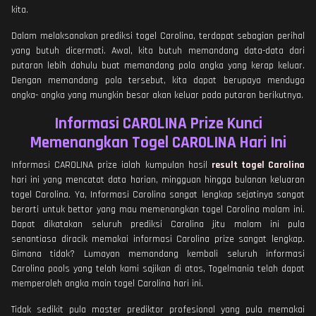
kita.
Dalam melaksanakan prediksi togel Carolina, terdapat sebagian perihal
yang butuh dicermati. Awal, kita butuh memandang data-data dari
putaran lebih dahulu buat memandang pola angka yang kerap keluar.
Dengan memandang pola tersebut, kita dapat berupaya menduga
angka- angka yang mungkin besar akan keluar pada putaran berikutnya.
Informasi CAROLINA Prize Kunci
Memenangkan Togel CAROLINA Hari Ini
Informasi CAROLINA prize ialah kumpulan hasil
result togel Carolina
hari ini yang mencatat data harian, mingguan hingga bulanan keluaran
togel Carolina. Ya, Informasi Carolina sangat lengkap sejatinya sangat
berarti untuk bettor yang mau memenangkan togel Carolina malam ini.
Dapat dikatakan seluruh prediksi Carolina jitu malam ini pula
senantiasa diracik memakai informasi Carolina prize sangat lengkap.
Gimana tidak? Lumayan memandang kembali seluruh informasi
Carolina pools yang telah kami sajikan di atas, Togelmania telah dapat
memperoleh angka main togel Carolina hari ini.
Tidak sedikit pula master prediktor profesional yang pula memakai