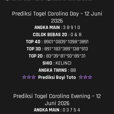
Prediksi Togel Carolina Day – 12 Juni
2026
ANGKA MAIN
:
3 8 9 1 0
COLOK BEBAS 2D
:
0 & 8
TOP 4D
:
8901*0839*1098*3891
TOP 3D
:
891*183*389*138*913
TOP 2D
:
83*39*81*93*89*31
SHIO
:
KELINCI
ANGKA TWINS
:
88
☆☆☆
Prediksi Bayi Toto
☆☆☆
Prediksi Togel Carolina Evening – 12
Juni 2026
ANGKA MAIN
:
0 3 7 5 4