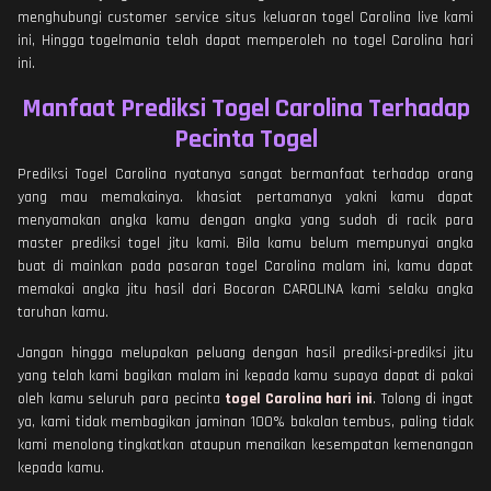
menghubungi customer service situs keluaran togel Carolina live kami
ini, Hingga togelmania telah dapat memperoleh no togel Carolina hari
ini.
Manfaat Prediksi Togel Carolina Terhadap
Pecinta Togel
Prediksi Togel Carolina nyatanya sangat bermanfaat terhadap orang
yang mau memakainya. khasiat pertamanya yakni kamu dapat
menyamakan angka kamu dengan angka yang sudah di racik para
master prediksi togel jitu kami. Bila kamu belum mempunyai angka
buat di mainkan pada pasaran togel Carolina malam ini, kamu dapat
memakai angka jitu hasil dari Bocoran CAROLINA kami selaku angka
taruhan kamu.
Jangan hingga melupakan peluang dengan hasil prediksi-prediksi jitu
yang telah kami bagikan malam ini kepada kamu supaya dapat di pakai
oleh kamu seluruh para pecinta
togel Carolina hari ini
. Tolong di ingat
ya, kami tidak membagikan jaminan 100% bakalan tembus, paling tidak
kami menolong tingkatkan ataupun menaikan kesempatan kemenangan
kepada kamu.