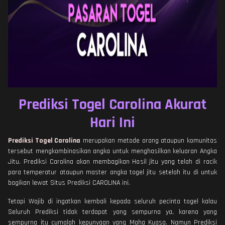
Prediksi Togel Carolina Akurat
Hari Ini
Prediksi Togel Carolina
merupakan metode orang ataupun komunitas
tersebut mengkombinasikan angka untuk menghasilkan keluaran Angka
Jitu. Prediksi Carolina akan membagikan Hasil jitu yang telah di racik
para temperatur ataupun master angka togel jitu setelah itu di untuk
bagikan lewat Situs Prediksi CAROLINA ini.
Tetapi Wajib di ingatkan kembali kepada seluruh pecinta togel kalau
Seluruh Prediksi tidak terdapat yang sempurna ya, karena yang
sempurna itu cumalah kepunyaan yang Maha Kuasa. Namun Prediksi