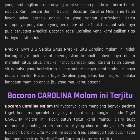
yang kami bagikan ataupun yang kami sediakan pula bukan berarti asal-
asalan. Kami berani Jamin Seluruh Bocoran Carolina Malam ini telah
lewat pakar peracik angka jitu yang sangat profesional serta
mempunyai pengalaman yang bertahun- tahun. Tidak terdapat salah nya
pula berupaya Prediksi Bocoran Togel Carolina yang kami sajikan tiap
harinya di situs ini.
Prediksi BAYITOTO Selaku Situs Prediksi Jitu Carolina malam ini, tidak
kurang ingat pula kami menegaskan kembali bahwasanya dalam
memilah situs situs prediksi harap berjaga- jaga, karena telah banyak
situs palsu yang berkeliaran di internet. Makanya kami himbau supaya
dapat memilah Bocoran Togel Carolina yang situs kami sajikan selaku
landasan memilah angka jitu yang mau kamu pasang.
Bocoran CAROLINA Malam ini Terjitu
Bocoran Carolina Malam Ini
nyatanya akan menolong banyak pecinta
togel buat memperoleh angka jitu buat di pasangkan pada Togel
CAROLINA Malam ini. Tidak butuh takut kami muncul disini buat
memenuhi kebahagian bersama kami yang akan membagikan Prediksi
Bocoran Carolina Jitu Malam ini secara free, sehingga tidak butuh ragu
lagi memilah situs Prediksi Togel Carolina Akurat serta Jitu.