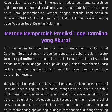
Kebahagiaan terbanyak kami merupakan kedatangan kamu seluruhnya
kedalam Daftar
Prediksi BayiToto
yang sudah kami buat secara free
serta kami persembahkan kembali dengan metode kami sediakan
Bocoran CAROLINA Jitu Malam ini buat dapat kamu seluruh pasang
pada Pasaran Togel Carolina Malam ini.
Metode Memperoleh Prediksi Togel Carolina
yang Akurat
Ada bermacam berbagai metode buat memperoleh prediksi togel
Carolina. Salah satunya merupakan dengan bergabung dalam forum-
forum
togel online
yang mangulas prediksi togel Carolina. Di situ, kita
dapat berdiskusi dengan para pakar togel serta memperoleh data
terkini menimpa angka-angka yang mungkin besar akan keluar pada
putaran berikutnya.
Tidak hanya itu, terdapat pula situs-situs yang sediakan prediksi togel
Carolina secara reguler. Kita dapat mengakses situs-situs tersebut
buat memandang angka- angka yang mereka prediksi akan keluar pada
putaran selanjutnya. Walaupun tidak terdapat jaminan kalau prediksi
tersebut akan akurat, tetapi tidak terdapat salahnya buat berupaya
serta memandang apakah angka- angka tersebut sesuai dengan feeling