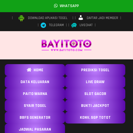
WHATSAPP
DAFTAR JADI MEMBER
DOWNLOAD APLIKASI TOGEL
TELEGRAM
LIVECHAT
HOME
PREDIKSI TOGEL
DATA KELUARAN
LIVE DRAW
PAITO WARNA
SLOT GACOR
SYAIR TOGEL
BUKTI JACKPOT
BBFS GENERATOR
KONV. SGP TOTOT
JADWAL PASARAN