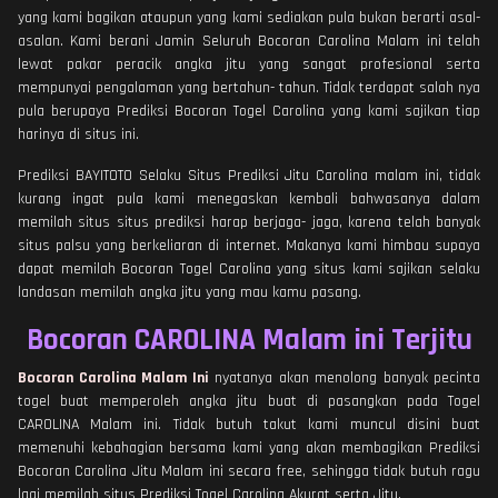
yang kami bagikan ataupun yang kami sediakan pula bukan berarti asal-
asalan. Kami berani Jamin Seluruh Bocoran Carolina Malam ini telah
lewat pakar peracik angka jitu yang sangat profesional serta
mempunyai pengalaman yang bertahun- tahun. Tidak terdapat salah nya
pula berupaya Prediksi Bocoran Togel Carolina yang kami sajikan tiap
harinya di situs ini.
Prediksi BAYITOTO Selaku Situs Prediksi Jitu Carolina malam ini, tidak
kurang ingat pula kami menegaskan kembali bahwasanya dalam
memilah situs situs prediksi harap berjaga- jaga, karena telah banyak
situs palsu yang berkeliaran di internet. Makanya kami himbau supaya
dapat memilah Bocoran Togel Carolina yang situs kami sajikan selaku
landasan memilah angka jitu yang mau kamu pasang.
Bocoran CAROLINA Malam ini Terjitu
Bocoran Carolina Malam Ini
nyatanya akan menolong banyak pecinta
togel buat memperoleh angka jitu buat di pasangkan pada Togel
CAROLINA Malam ini. Tidak butuh takut kami muncul disini buat
memenuhi kebahagian bersama kami yang akan membagikan Prediksi
Bocoran Carolina Jitu Malam ini secara free, sehingga tidak butuh ragu
lagi memilah situs Prediksi Togel Carolina Akurat serta Jitu.