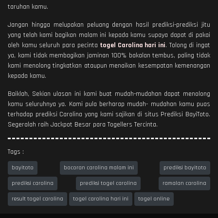
taruhan kamu.
Jangan hingga melupakan peluang dengan hasil prediksi-prediksi jitu
yang telah kami bagikan malam ini kepada kamu supaya dapat di pakai
oleh kamu seluruh para pecinta
togel Carolina hari ini
. Tolong di ingat
ya, kami tidak membagikan jaminan 100% bakalan tembus, paling tidak
kami menolong tingkatkan ataupun menaikan kesempatan kemenangan
kepada kamu.
Baiklah, Sekian ulasan ini kami buat mudah-mudahan dapat menolong
kamu seluruhnya ya. Kami pula berharap mudah- mudahan kamu puas
terhadap prediksi Carolina yang kami sajikan di situs Prediksi BayiToto.
Segeralah raih Jackpot Besar para Togellers Tercinta.
Tags :
bayitoto
bocoran carolina malam ini
prediksi bayitoto
prediksi carolina
prediksi togel carolina
ramalan carolina
result togel carolina
togel carolina hari ini
togel online