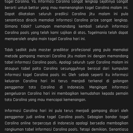
togel Carolina. Ya, Informasi Carolina sangat lengkap sejatinya sangat
berarti untuk bettor yang mau memenangkan togel Carolina malam ini.
Dapat dikatakan seluruh prediksi Carolina jitu malam ini pula
senantiasa diracik memakai informasi Carolina prize sangat lengkap.
Gimana tidak? Lumayan memandang kembali seluruh informasi
Carolina pools yang telah kami sajikan di atas, Togelmania telah dapat
memperoleh angka main togel Carolina hari ini.
Tidak sedikit pula master prediktor profesional yang pula memakai
metode gampang mencari Carolina jitu malam ini dengan memandang
tabel informasi Carolina pools. Apalagi seluruh syair Carolina malam ini
ataupun tabel paito Carolina sesungguhnya berasal dari kumpulan
informasi togel Carolina pools ini. Oleh sebab seperti itu informasi
keluaran Carolina hari ini terus menjadi terkenal di golongan
penggemar toto Carolina di Indonesia. Mengingat informasi
pengeluaran Carolina hari ini membagikan kemudahan kepada pemain
toto Carolina yang mau mencapai kemenangan.
Informasi Carolina hari ini pula terus menjadi gampang dicari oleh
penggemar judi online togel Carolina pools. Sebagian bandar togel
Carolina online terpercaya di Indonesia apalagi bersedia membagikan
rangkuman tabel informasi Carolina pools. Tetapi demikian, Senantiasa