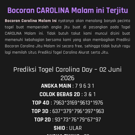
Bocoran CAROLINA Malam ini Terjitu
Bocoran Carolina Malam Ini
nyatanya akan menolong banyak pecinta
togel buat memperoleh angka jitu buat di pasangkan pada Togel
CAROLINA Malam ini. Tidak butuh takut kami muncul disini buat
memenuhi kebahagian bersama kami yang akan membagikan Prediksi
Bocoran Carolina Jitu Malam ini secara free, sehingga tidak butuh ragu
lagi memilah situs Prediksi Togel Carolina Akurat serta Jitu.
Prediksi Togel Carolina Day – 02 Juni
2026
ANGKA MAIN
:
7 9 6 3 1
COLOK BEBAS 2D
:
3 & 1
TOP 4D
:
7963*3169*9613*1976
TOP 3D
:
637*379*796*397*963
TOP 2D
:
93*73*76*79*67*97
SHIO
:
ULAR