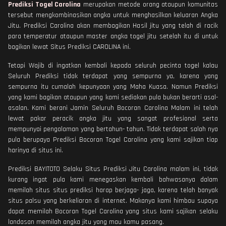
Prediksi Togel Carolina
merupakan metode orang ataupun komunitas
tersebut mengkombinasikan angka untuk menghasilkan keluaran Angka
Jitu. Prediksi Carolina akan membagikan Hasil jitu yang telah di racik
para temperatur ataupun master angka togel jitu setelah itu di untuk
bagikan lewat Situs Prediksi CAROLINA ini.
Tetapi Wajib di ingatkan kembali kepada seluruh pecinta togel kalau
Seluruh Prediksi tidak terdapat yang sempurna ya, karena yang
sempurna itu cumalah kepunyaan yang Maha Kuasa. Namun Prediksi
yang kami bagikan ataupun yang kami sediakan pula bukan berarti asal-
asalan. Kami berani Jamin Seluruh Bocoran Carolina Malam ini telah
lewat pakar peracik angka jitu yang sangat profesional serta
mempunyai pengalaman yang bertahun- tahun. Tidak terdapat salah nya
pula berupaya Prediksi Bocoran Togel Carolina yang kami sajikan tiap
harinya di situs ini.
Prediksi BAYITOTO Selaku Situs Prediksi Jitu Carolina malam ini, tidak
kurang ingat pula kami menegaskan kembali bahwasanya dalam
memilah situs situs prediksi harap berjaga- jaga, karena telah banyak
situs palsu yang berkeliaran di internet. Makanya kami himbau supaya
dapat memilah Bocoran Togel Carolina yang situs kami sajikan selaku
landasan memilah angka jitu yang mau kamu pasang.