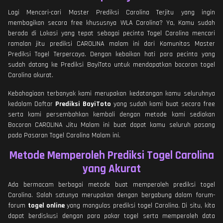
Lagi Mencari-cari Master Prediksi Carolina Terjitu yang ingin
membagikan secara free khususnya WLA Carolina? Ya, Kamu sudah
berada di Lokasi yang tepat sebagai pecinta Togel Carolina mencari
ramalan jitu prediksi CAROLINA malam ini dari Komunitas Master
Prediksi Togel Terpercaya. Dengan kebaikan hati para pecinta yang
sudah datang ke Prediksi BayiToto untuk mendapatkan bocoran togel
Carolina akurat.
Kebahagiaan terbanyak kami merupakan kedatangan kamu seluruhnya
kedalam Daftar
Prediksi BayiToto
yang sudah kami buat secara free
serta kami persembahkan kembali dengan metode kami sediakan
Bocoran CAROLINA Jitu Malam ini buat dapat kamu seluruh pasang
pada Pasaran Togel Carolina Malam ini.
Metode Memperoleh Prediksi Togel Carolina
yang Akurat
Ada bermacam berbagai metode buat memperoleh prediksi togel
Carolina. Salah satunya merupakan dengan bergabung dalam forum-
forum
togel online
yang mangulas prediksi togel Carolina. Di situ, kita
dapat berdiskusi dengan para pakar togel serta memperoleh data