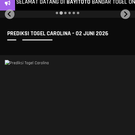
SELAMAT DATANG DI
BAYITOTO
BANDAR TOGEL ONLIN
PREDIKSI TOGEL CAROLINA – 02 JUNI 2026