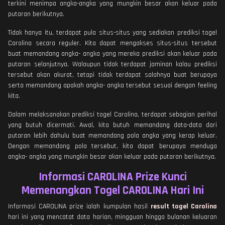
terkini menimpa angka-angka yang mungkin besar akan keluar pada
putaran berikutnya.
Tidak hanya itu, terdapat pula situs-situs yang sediakan prediksi togel
Carolina secara reguler. Kita dapat mengakses situs-situs tersebut
buat memandang angka- angka yang mereka prediksi akan keluar pada
putaran selanjutnya. Walaupun tidak terdapat jaminan kalau prediksi
tersebut akan akurat, tetapi tidak terdapat salahnya buat berupaya
serta memandang apakah angka- angka tersebut sesuai dengan feeling
kita.
Dalam melaksanakan prediksi togel Carolina, terdapat sebagian perihal
yang butuh dicermati. Awal, kita butuh memandang data-data dari
putaran lebih dahulu buat memandang pola angka yang kerap keluar.
Dengan memandang pola tersebut, kita dapat berupaya menduga
angka- angka yang mungkin besar akan keluar pada putaran berikutnya.
Informasi CAROLINA Prize Kunci
Memenangkan Togel CAROLINA Hari Ini
Informasi CAROLINA prize ialah kumpulan hasil
result togel Carolina
hari ini yang mencatat data harian, mingguan hingga bulanan keluaran