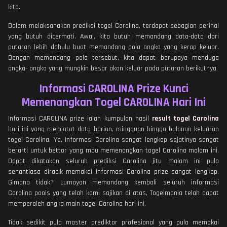
kita.
Dalam melaksanakan prediksi togel Carolina, terdapat sebagian perihal
yang butuh dicermati. Awal, kita butuh memandang data-data dari
putaran lebih dahulu buat memandang pola angka yang kerap keluar.
Dengan memandang pola tersebut, kita dapat berupaya menduga
angka- angka yang mungkin besar akan keluar pada putaran berikutnya.
Informasi CAROLINA Prize Kunci
Memenangkan Togel CAROLINA Hari Ini
Informasi CAROLINA prize ialah kumpulan hasil
result togel Carolina
hari ini yang mencatat data harian, mingguan hingga bulanan keluaran
togel Carolina. Ya, Informasi Carolina sangat lengkap sejatinya sangat
berarti untuk bettor yang mau memenangkan togel Carolina malam ini.
Dapat dikatakan seluruh prediksi Carolina jitu malam ini pula
senantiasa diracik memakai informasi Carolina prize sangat lengkap.
Gimana tidak? Lumayan memandang kembali seluruh informasi
Carolina pools yang telah kami sajikan di atas, Togelmania telah dapat
memperoleh angka main togel Carolina hari ini.
Tidak sedikit pula master prediktor profesional yang pula memakai