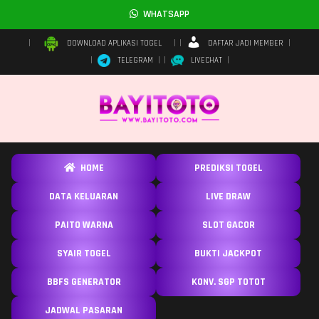
WHATSAPP
DAFTAR JADI MEMBER
DOWNLOAD APLIKASI TOGEL
TELEGRAM
LIVECHAT
HOME
PREDIKSI TOGEL
DATA KELUARAN
LIVE DRAW
PAITO WARNA
SLOT GACOR
SYAIR TOGEL
BUKTI JACKPOT
BBFS GENERATOR
KONV. SGP TOTOT
JADWAL PASARAN