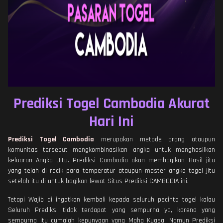
Prediksi Togel Cambodia Akurat
Hari Ini
Prediksi Togel Cambodia
merupakan metode orang ataupun
komunitas tersebut mengkombinasikan angka untuk menghasilkan
keluaran Angka Jitu. Prediksi Cambodia akan membagikan Hasil jitu
yang telah di racik para temperatur ataupun master angka togel jitu
setelah itu di untuk bagikan lewat Situs Prediksi CAMBODIA ini.
Tetapi Wajib di ingatkan kembali kepada seluruh pecinta togel kalau
Seluruh Prediksi tidak terdapat yang sempurna ya, karena yang
sempurna itu cumalah kepunyaan yang Maha Kuasa. Namun Prediksi