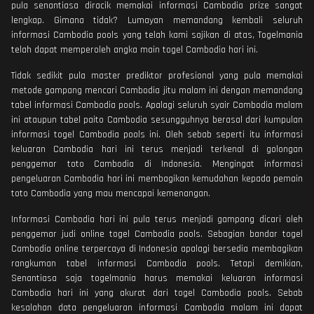
pula senantiasa diracik memakai informasi Cambodia prize sangat
lengkap. Gimana tidak? Lumayan memandang kembali seluruh
informasi Cambodia pools yang telah kami sajikan di atas, Togelmania
telah dapat memperoleh angka main togel Cambodia hari ini.
Tidak sedikit pula master prediktor profesional yang pula memakai
metode gampang mencari Cambodia jitu malam ini dengan memandang
tabel informasi Cambodia pools. Apalagi seluruh syair Cambodia malam
ini ataupun tabel paito Cambodia sesungguhnya berasal dari kumpulan
informasi togel Cambodia pools ini. Oleh sebab seperti itu informasi
keluaran Cambodia hari ini terus menjadi terkenal di golongan
penggemar toto Cambodia di Indonesia. Mengingat informasi
pengeluaran Cambodia hari ini membagikan kemudahan kepada pemain
toto Cambodia yang mau mencapai kemenangan.
Informasi Cambodia hari ini pula terus menjadi gampang dicari oleh
penggemar judi online togel Cambodia pools. Sebagian bandar togel
Cambodia online terpercaya di Indonesia apalagi bersedia membagikan
rangkuman tabel informasi Cambodia pools. Tetapi demikian,
Senantiasa saja togelmania harus memakai keluaran informasi
Cambodia hari ini yang akurat dari togel Cambodia pools. Sebab
kesalahan data pengeluaran informasi Cambodia malam ini dapat