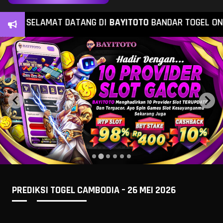
SELAMAT DATANG DI
BAYITOTO
BANDAR TOGEL ONLINE
PREDIKSI TOGEL CAMBODIA – 26 MEI 2026