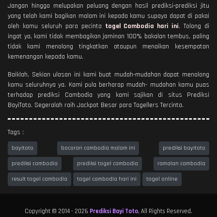
Jangan hingga melupakan peluang dengan hasil prediksi-prediksi jitu
yang telah kami bagikan malam ini kepada kamu supaya dapat di pakai
oleh kamu seluruh para pecinta
togel Cambodia hari ini
. Tolong di
ingat ya, kami tidak membagikan jaminan 100% bakalan tembus, paling
tidak kami menolong tingkatkan ataupun menaikan kesempatan
kemenangan kepada kamu.
Baiklah, Sekian ulasan ini kami buat mudah-mudahan dapat menolong
kamu seluruhnya ya. Kami pula berharap mudah- mudahan kamu puas
terhadap prediksi Cambodia yang kami sajikan di situs Prediksi
BayiToto. Segeralah raih Jackpot Besar para Togellers Tercinta.
Tags :
bayitoto
bocoran cambodia malam ini
prediksi bayitoto
prediksi cambodia
prediksi togel cambodia
ramalan cambodia
result togel cambodia
togel cambodia hari ini
togel online
Copyright © 2014 - 2026
Prediksi Bayi Toto
, All Rights Reserved.