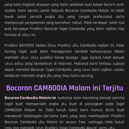
yang kami bagikan ataupun yang kami sediakan pula bukan berarti asal-
asalan. Kami berani Jamin Seluruh Bocoran Cambodia Malam ini telah
lewat pakar peracik angka jitu yang sangat profesional serta
mempunyai pengalaman yang bertahun- tahun. Tidak terdapat salah nya
pula berupaya Prediksi Bocoran Togel Cambodia yang kami sajikan tiap
harinya di situs ini.
Prediksi BAYITOTO Selaku Situs Prediksi Jitu Cambodia malam ini, tidak
kurang ingat pula kami menegaskan kembali bahwasanya dalam
memilah situs situs prediksi harap berjaga- jaga, karena telah banyak
situs palsu yang berkeliaran di internet. Makanya kami himbau supaya
dapat memilah Bocoran Togel Cambodia yang situs kami sajikan selaku
landasan memilah angka jitu yang mau kamu pasang.
Bocoran CAMBODIA Malam ini Terjitu
Bocoran Cambodia Malam Ini
nyatanya akan menolong banyak pecinta
togel buat memperoleh angka jitu buat di pasangkan pada Togel
CAMBODIA Malam ini. Tidak butuh takut kami muncul disini buat
memenuhi kebahagian bersama kami yang akan membagikan Prediksi
Bocoran Cambodia Jitu Malam ini secara free, sehingga tidak butuh
ragu lagi memilah situs Prediksi Togel Cambodia Akurat serta Jitu.