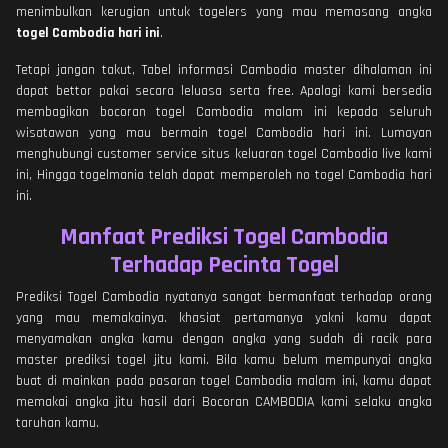
menimbulkan kerugian untuk togelers yang mau memasang angka
togel Cambodia hari ini
.
Tetapi jangan takut, Tabel informasi Cambodia master dihalaman ini
dapat bettor pakai secara leluasa serta free. Apalagi kami bersedia
membagikan bocoran togel Cambodia malam ini kepada seluruh
wisatawan yang mau bermain togel Cambodia hari ini. Lumayan
menghubungi customer service situs keluaran togel Cambodia live kami
ini, Hingga togelmania telah dapat memperoleh no togel Cambodia hari
ini.
Manfaat Prediksi Togel Cambodia
Terhadap Pecinta Togel
Prediksi Togel Cambodia nyatanya sangat bermanfaat terhadap orang
yang mau memakainya. khasiat pertamanya yakni kamu dapat
menyamakan angka kamu dengan angka yang sudah di racik para
master prediksi togel jitu kami. Bila kamu belum mempunyai angka
buat di mainkan pada pasaran togel Cambodia malam ini, kamu dapat
memakai angka jitu hasil dari Bocoran CAMBODIA kami selaku angka
taruhan kamu.