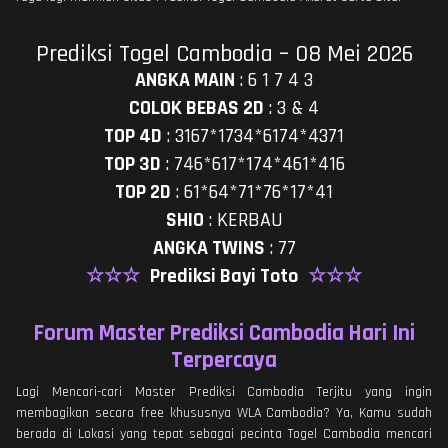
Prediksi Togel Cambodia – 08 Mei 2026
ANGKA MAIN
:
6 1 7 4 3
COLOK BEBAS 2D
:
3 & 4
TOP 4D
:
3167*1734*6174*4371
TOP 3D
:
746*617*174*461*416
TOP 2D
:
61*64*71*76*17*41
SHIO
:
KERBAU
ANGKA TWINS
:
77
☆☆☆
Prediksi Bayi Toto
☆☆☆
Forum Master Prediksi Cambodia Hari Ini
Terpercaya
Lagi Mencari-cari Master Prediksi Cambodia Terjitu yang ingin
membagikan secara free khususnya WLA Cambodia? Ya, Kamu sudah
berada di Lokasi yang tepat sebagai pecinta Togel Cambodia mencari