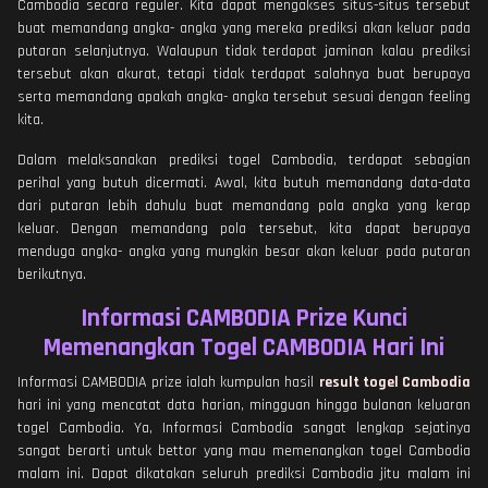
Cambodia secara reguler. Kita dapat mengakses situs-situs tersebut
buat memandang angka- angka yang mereka prediksi akan keluar pada
putaran selanjutnya. Walaupun tidak terdapat jaminan kalau prediksi
tersebut akan akurat, tetapi tidak terdapat salahnya buat berupaya
serta memandang apakah angka- angka tersebut sesuai dengan feeling
kita.
Dalam melaksanakan prediksi togel Cambodia, terdapat sebagian
perihal yang butuh dicermati. Awal, kita butuh memandang data-data
dari putaran lebih dahulu buat memandang pola angka yang kerap
keluar. Dengan memandang pola tersebut, kita dapat berupaya
menduga angka- angka yang mungkin besar akan keluar pada putaran
berikutnya.
Informasi CAMBODIA Prize Kunci
Memenangkan Togel CAMBODIA Hari Ini
Informasi CAMBODIA prize ialah kumpulan hasil
result togel Cambodia
hari ini yang mencatat data harian, mingguan hingga bulanan keluaran
togel Cambodia. Ya, Informasi Cambodia sangat lengkap sejatinya
sangat berarti untuk bettor yang mau memenangkan togel Cambodia
malam ini. Dapat dikatakan seluruh prediksi Cambodia jitu malam ini