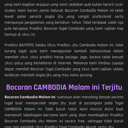
yang kami bagikan ataupun yang kami sediakan pula bukan berarti asal-
asalan. Kami berani Jamin Seluruh Bocoran Cambodia Malam ini telah
lewat pakar peracik angka jitu yang sangat profesional serta
mempunyai pengalaman yang bertahun- tahun. Tidak terdapat salah nya
pula berupaya Prediksi Bocoran Togel Cambodia yang kami sajikan tiap
harinya di situs ini.
Prediksi BAYITOTO Selaku Situs Prediksi Jitu Cambodia malam ini, tidak
kurang ingat pula kami menegaskan kembali bahwasanya dalam
memilah situs situs prediksi harap berjaga- jaga, karena telah banyak
situs palsu yang berkeliaran di internet. Makanya kami himbau supaya
dapat memilah Bocoran Togel Cambodia yang situs kami sajikan selaku
landasan memilah angka jitu yang mau kamu pasang.
Bocoran CAMBODIA Malam ini Terjitu
Bocoran Cambodia Malam Ini
nyatanya akan menolong banyak pecinta
togel buat memperoleh angka jitu buat di pasangkan pada Togel
CAMBODIA Malam ini. Tidak butuh takut kami muncul disini buat
memenuhi kebahagian bersama kami yang akan membagikan Prediksi
Bocoran Cambodia Jitu Malam ini secara free, sehingga tidak butuh
ragu lagi memilah situs Prediksi Togel Cambodia Akurat serta Jitu.