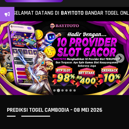
SELAMAT DATANG DI
BAYITOTO
BANDAR TOGEL ONLINE 
PREDIKSI TOGEL CAMBODIA – 08 MEI 2026