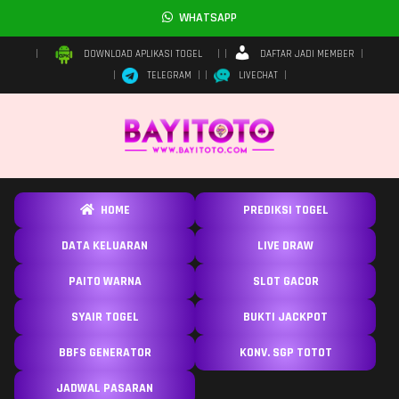
WHATSAPP
DAFTAR JADI MEMBER
DOWNLOAD APLIKASI TOGEL
TELEGRAM
LIVECHAT
HOME
PREDIKSI TOGEL
DATA KELUARAN
LIVE DRAW
PAITO WARNA
SLOT GACOR
SYAIR TOGEL
BUKTI JACKPOT
BBFS GENERATOR
KONV. SGP TOTOT
JADWAL PASARAN