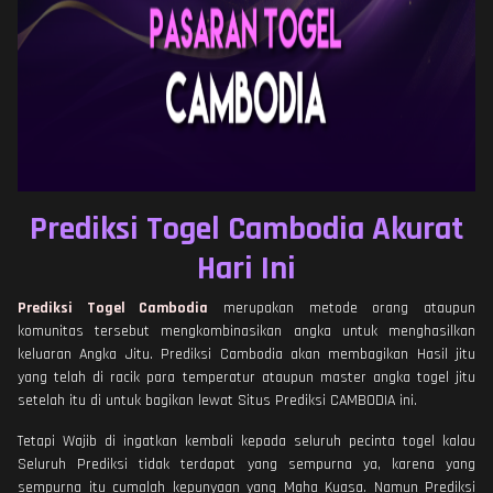
Prediksi Togel Cambodia Akurat
Hari Ini
Prediksi Togel Cambodia
merupakan metode orang ataupun
komunitas tersebut mengkombinasikan angka untuk menghasilkan
keluaran Angka Jitu. Prediksi Cambodia akan membagikan Hasil jitu
yang telah di racik para temperatur ataupun master angka togel jitu
setelah itu di untuk bagikan lewat Situs Prediksi CAMBODIA ini.
Tetapi Wajib di ingatkan kembali kepada seluruh pecinta togel kalau
Seluruh Prediksi tidak terdapat yang sempurna ya, karena yang
sempurna itu cumalah kepunyaan yang Maha Kuasa. Namun Prediksi