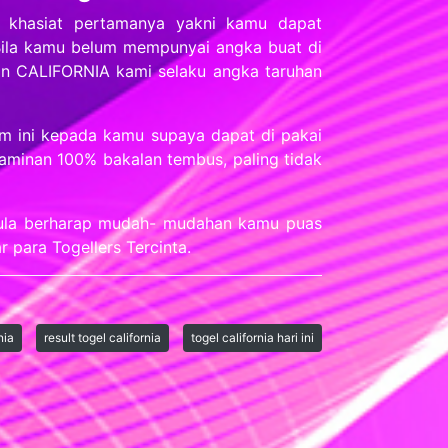
. khasiat pertamanya yakni kamu dapat
Bila kamu belum mempunyai angka buat di
ran CALIFORNIA kami selaku angka taruhan
am ini kepada kamu supaya dapat di pakai
jaminan 100% bakalan tembus, paling tidak
 pula berharap mudah- mudahan kamu puas
r para Togellers Tercinta.
nia
result togel california
togel california hari ini