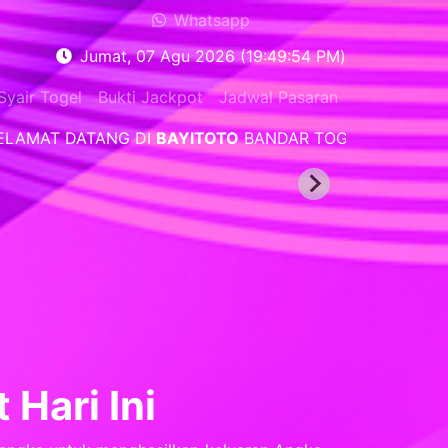
Whatsapp
Jumat, 07 Agu 2026 (
19:49:54 PM
)
Syair Togel
Bukti Jackpot
Jadwal Pasaran
NG DI
BAYITOTO
BANDAR TOGEL ONLINE DAN SITUS SLO
 Hari Ini