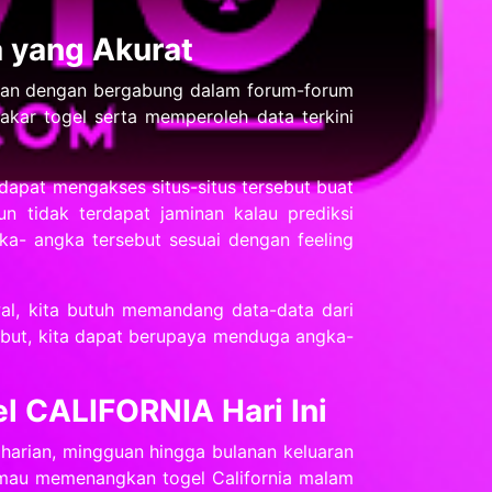
a yang Akurat
akan dengan bergabung dalam forum-forum
pakar togel serta memperoleh data terkini
a dapat mengakses situs-situs tersebut buat
 tidak terdapat jaminan kalau prediksi
ka- angka tersebut sesuai dengan feeling
wal, kita butuh memandang data-data dari
but, kita dapat berupaya menduga angka-
 CALIFORNIA Hari Ini
 harian, mingguan hingga bulanan keluaran
ng mau memenangkan togel California malam