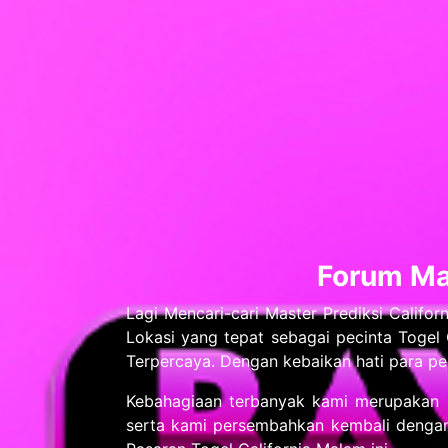
Forum Mas
Lagi Mencari-cari Master Prediksi Califo
Lokasi yang tepat sebagai pecinta Togel 
Terpercaya. Dengan kebaikan hati para pe
Kebahagiaan terbanyak kami merupakan
serta kami persembahkan kembali dengan