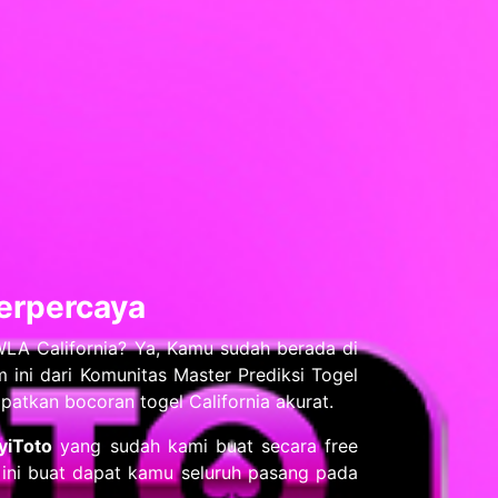
Terpercaya
 WLA California? Ya, Kamu sudah berada di
 ini dari Komunitas Master Prediksi Togel
atkan bocoran togel California akurat.
yiToto
yang sudah kami buat secara free
ini buat dapat kamu seluruh pasang pada