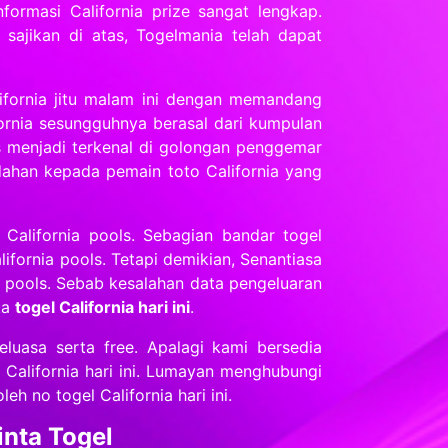
nformasi California prize sangat lengkap.
sajikan di atas, Togelmania telah dapat
ifornia jitu malam ini dengan memandang
ifornia sesungguhnya berasal dari kumpulan
erus menjadi terkenal di golongan penggemar
udahan kepada pemain toto California yang
l California pools. Sebagian bandar togel
ifornia pools. Tetapi demikian, Senantiasa
ia pools. Sebab kesalahan data pengeluaran
ka
togel California hari ini
.
leluasa serta free. Apalagi kami bersedia
California hari ini. Lumayan menghubungi
eh no togel California hari ini.
inta Togel