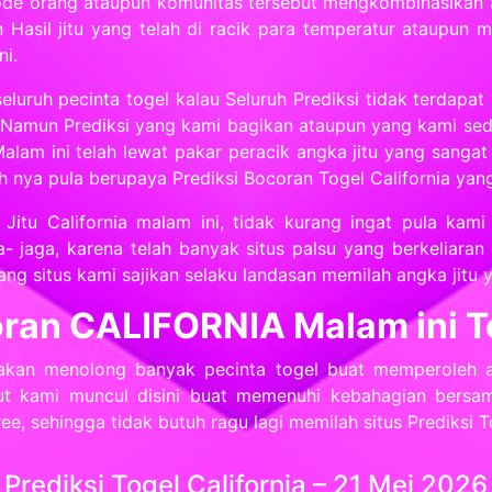
de orang ataupun komunitas tersebut mengkombinasikan 
 Hasil jitu yang telah di racik para temperatur ataupun ma
ni.
seluruh pecinta togel kalau Seluruh Prediksi tidak terdap
Namun Prediksi yang kami bagikan ataupun yang kami sedia
Malam ini telah lewat pakar peracik angka jitu yang sang
 nya pula berupaya Prediksi Bocoran Togel California yang k
i Jitu California malam ini, tidak kurang ingat pula k
ga- jaga, karena telah banyak situs palsu yang berkeliara
ang situs kami sajikan selaku landasan memilah angka jit
ran CALIFORNIA Malam ini Te
kan menolong banyak pecinta togel buat memperoleh a
ut kami muncul disini buat memenuhi kebahagian bers
ee, sehingga tidak butuh ragu lagi memilah situs Prediksi To
Prediksi Togel California – 21 Mei 2026