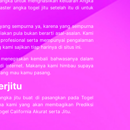
angka untuk menghasilkan keluaran Angka
ster angka togel jitu setelah itu di untuk
at yang sempurna ya, karena yang sempurna
kan pula bukan berarti asal-asalan. Kami
at profesional serta mempunyai pengalaman
ami sajikan tiap harinya di situs ini.
ami menegaskan kembali bahwasanya dalam
n di internet. Makanya kami himbau supaya
u yang mau kamu pasang.
rjitu
ngka jitu buat di pasangkan pada Togel
ama kami yang akan membagikan Prediksi
gel California Akurat serta Jitu.