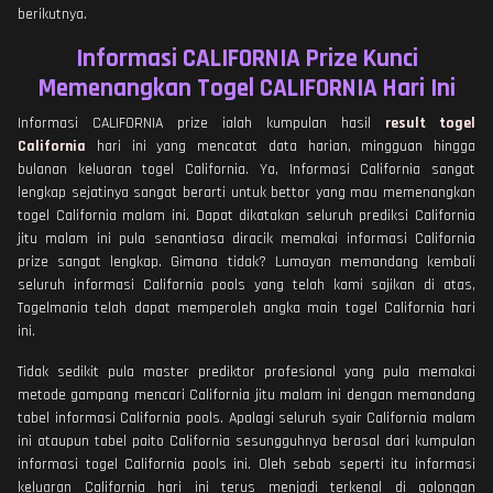
berikutnya.
Informasi CALIFORNIA Prize Kunci
Memenangkan Togel CALIFORNIA Hari Ini
Informasi CALIFORNIA prize ialah kumpulan hasil
result togel
California
hari ini yang mencatat data harian, mingguan hingga
bulanan keluaran togel California. Ya, Informasi California sangat
lengkap sejatinya sangat berarti untuk bettor yang mau memenangkan
togel California malam ini. Dapat dikatakan seluruh prediksi California
jitu malam ini pula senantiasa diracik memakai informasi California
prize sangat lengkap. Gimana tidak? Lumayan memandang kembali
seluruh informasi California pools yang telah kami sajikan di atas,
Togelmania telah dapat memperoleh angka main togel California hari
ini.
Tidak sedikit pula master prediktor profesional yang pula memakai
metode gampang mencari California jitu malam ini dengan memandang
tabel informasi California pools. Apalagi seluruh syair California malam
ini ataupun tabel paito California sesungguhnya berasal dari kumpulan
informasi togel California pools ini. Oleh sebab seperti itu informasi
keluaran California hari ini terus menjadi terkenal di golongan