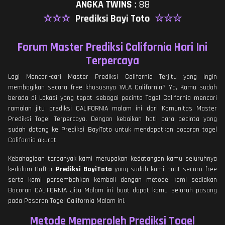
ANGKA TWINS
:
88
☆☆☆
Prediksi Bayi Toto
☆☆☆
Forum Master Prediksi California Hari Ini
Terpercaya
Lagi Mencari-cari Master Prediksi California Terjitu yang ingin
membagikan secara free khususnya WLA California? Ya, Kamu sudah
berada di Lokasi yang tepat sebagai pecinta Togel California mencari
ramalan jitu prediksi CALIFORNIA malam ini dari Komunitas Master
Prediksi Togel Terpercaya. Dengan kebaikan hati para pecinta yang
sudah datang ke Prediksi BayiToto untuk mendapatkan bocoran togel
California akurat.
Kebahagiaan terbanyak kami merupakan kedatangan kamu seluruhnya
kedalam Daftar
Prediksi BayiToto
yang sudah kami buat secara free
serta kami persembahkan kembali dengan metode kami sediakan
Bocoran CALIFORNIA Jitu Malam ini buat dapat kamu seluruh pasang
pada Pasaran Togel California Malam ini.
Metode Memperoleh Prediksi Togel